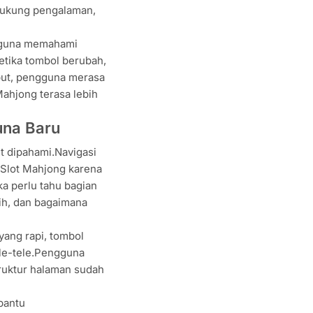
ndukung pengalaman,
ngguna memahami
etika tombol berubah,
put, pengguna merasa
 Mahjong terasa lebih
una Baru
lit dipahami.Navigasi
 Slot Mahjong karena
a perlu tahu bagian
lih, dan bagaimana
yang rapi, tombol
ele-tele.Pengguna
truktur halaman sudah
bantu