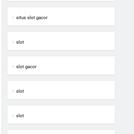
situs slot gacor
slot
slot gacor
slot
slot