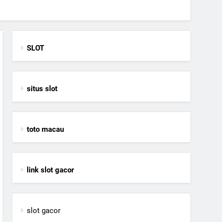
SLOT
situs slot
toto macau
link slot gacor
slot gacor