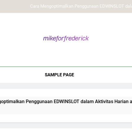
Cara Mengoptimalkan Penggunaan EDWINSLOT dalam 
Cara Login KAYA787 Me
Cara Mengatasi KAYA787
Cara EDWINSLOT Login Menggu
e For Frederick
Cara Mengoptimalkan Penggunaan EDWINSLOT dalam 
 Dan Misi Kampanye Mike For Frederick Untuk Kota Frederick Yan
Cara Login KAYA787 Me
SAMPLE PAGE
Cara Mengatasi KAYA787
Penggunaan EDWINSLOT dalam Aktivitas Harian agar Lebih T