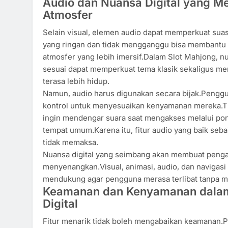
Audio dan Nuansa Digital yang 
Atmosfer
Selain visual, elemen audio dapat memperkuat suas
yang ringan dan tidak mengganggu bisa membantu
atmosfer yang lebih imersif.Dalam Slot Mahjong, n
sesuai dapat memperkuat tema klasik sekaligus me
terasa lebih hidup.
Namun, audio harus digunakan secara bijak.Penggu
kontrol untuk menyesuaikan kenyamanan mereka.T
ingin mendengar suara saat mengakses melalui pon
tempat umum.Karena itu, fitur audio yang baik seba
tidak memaksa.
Nuansa digital yang seimbang akan membuat penga
menyenangkan.Visual, animasi, audio, dan navigasi 
mendukung agar pengguna merasa terlibat tanpa m
Keamanan dan Kenyamanan dala
Digital
Fitur menarik tidak boleh mengabaikan keamanan.P