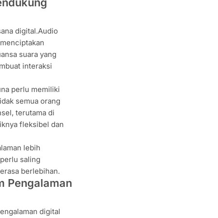
Mendukung
ana digital.Audio
 menciptakan
uansa suara yang
mbuat interaksi
na perlu memiliki
idak semua orang
sel, terutama di
iknya fleksibel dan
laman lebih
perlu saling
erasa berlebihan.
m Pengalaman
engalaman digital