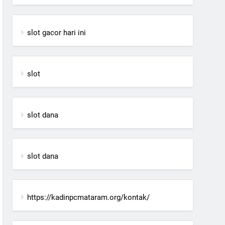
slot gacor hari ini
slot
slot dana
slot dana
https://kadinpcmataram.org/kontak/