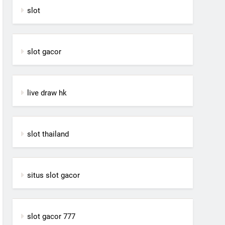
slot
slot gacor
live draw hk
slot thailand
situs slot gacor
slot gacor 777