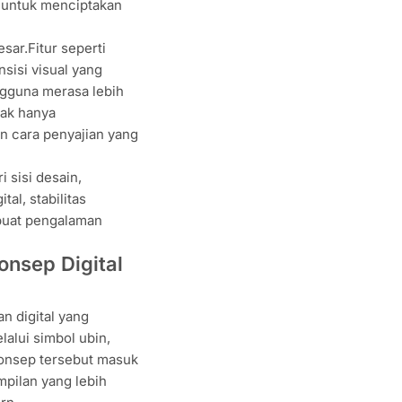
ja untuk menciptakan
esar.Fitur seperti
nsisi visual yang
ngguna merasa lebih
dak hanya
n cara penyajian yang
 sisi desain,
al, stabilitas
mbuat pengalaman
onsep Digital
n digital yang
lalui simbol ubin,
 konsep tersebut masuk
ampilan yang lebih