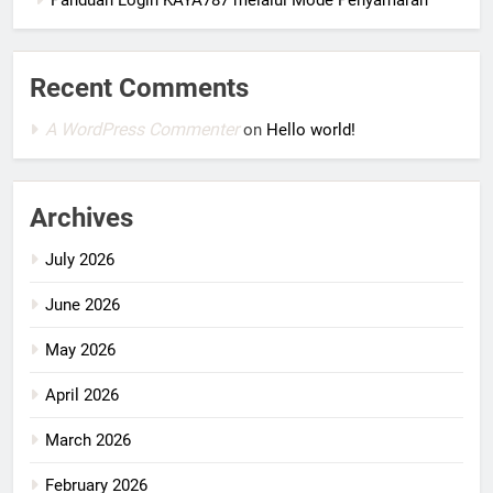
Panduan Login KAYA787 melalui Mode Penyamaran
Recent Comments
A WordPress Commenter
on
Hello world!
Archives
July 2026
June 2026
May 2026
April 2026
March 2026
February 2026