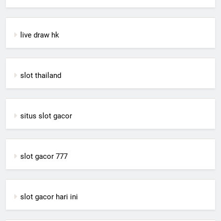
live draw hk
slot thailand
situs slot gacor
slot gacor 777
slot gacor hari ini