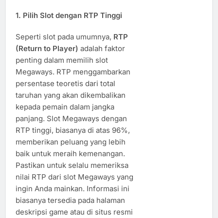
1.
Pilih Slot dengan RTP Tinggi
Seperti slot pada umumnya,
RTP
(Return to Player)
adalah faktor
penting dalam memilih slot
Megaways. RTP menggambarkan
persentase teoretis dari total
taruhan yang akan dikembalikan
kepada pemain dalam jangka
panjang. Slot Megaways dengan
RTP tinggi, biasanya di atas 96%,
memberikan peluang yang lebih
baik untuk meraih kemenangan.
Pastikan untuk selalu memeriksa
nilai RTP dari slot Megaways yang
ingin Anda mainkan. Informasi ini
biasanya tersedia pada halaman
deskripsi game atau di situs resmi