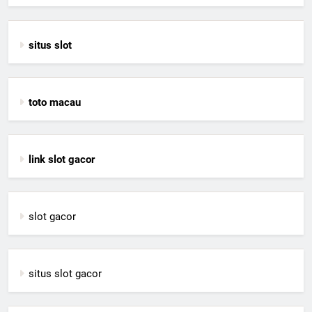
situs slot
toto macau
link slot gacor
slot gacor
situs slot gacor