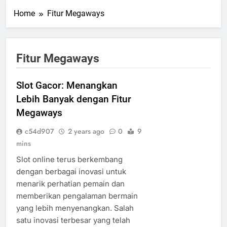
Home
Fitur Megaways
Fitur Megaways
Slot Gacor: Menangkan
Lebih Banyak dengan Fitur
Megaways
c54d907
2 years ago
0
9
mins
Slot online terus berkembang
dengan berbagai inovasi untuk
menarik perhatian pemain dan
memberikan pengalaman bermain
yang lebih menyenangkan. Salah
satu inovasi terbesar yang telah