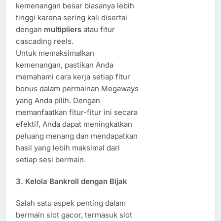
kemenangan besar biasanya lebih
tinggi karena sering kali disertai
dengan
multipliers
atau fitur
cascading reels.
Untuk memaksimalkan
kemenangan, pastikan Anda
memahami cara kerja setiap fitur
bonus dalam permainan Megaways
yang Anda pilih. Dengan
memanfaatkan fitur-fitur ini secara
efektif, Anda dapat meningkatkan
peluang menang dan mendapatkan
hasil yang lebih maksimal dari
setiap sesi bermain.
3.
Kelola Bankroll dengan Bijak
Salah satu aspek penting dalam
bermain slot gacor, termasuk slot