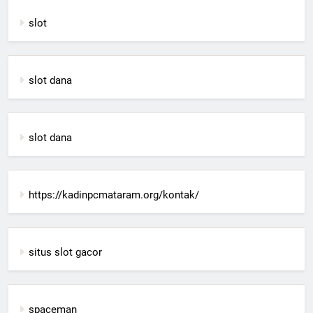
slot
slot dana
slot dana
https://kadinpcmataram.org/kontak/
situs slot gacor
spaceman