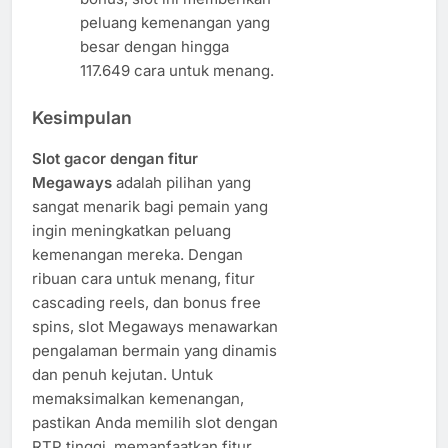
peluang kemenangan yang
besar dengan hingga
117.649 cara untuk menang.
Kesimpulan
Slot gacor dengan fitur
Megaways
adalah pilihan yang
sangat menarik bagi pemain yang
ingin meningkatkan peluang
kemenangan mereka. Dengan
ribuan cara untuk menang, fitur
cascading reels, dan bonus free
spins, slot Megaways menawarkan
pengalaman bermain yang dinamis
dan penuh kejutan. Untuk
memaksimalkan kemenangan,
pastikan Anda memilih slot dengan
RTP tinggi, memanfaatkan fitur