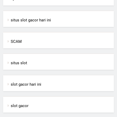
situs slot gacor hari ini
SCAM
situs slot
slot gacor hari ini
slot gacor