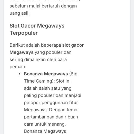
sebelum mulai bertaruh dengan
uang asli.
Slot Gacor Megaways
Terpopuler
Berikut adalah beberapa
slot gacor
Megaways
yang populer dan
sering dimainkan oleh para
pemain:
Bonanza Megaways
(Big
Time Gaming): Slot ini
adalah salah satu yang
paling populer dan menjadi
pelopor penggunaan fitur
Megaways. Dengan tema
pertambangan dan ribuan
cara untuk menang,
Bonanza Megaways