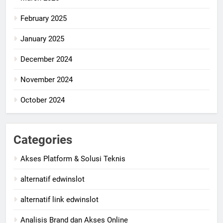
February 2025
January 2025
December 2024
November 2024
October 2024
Categories
Akses Platform & Solusi Teknis
alternatif edwinslot
alternatif link edwinslot
Analisis Brand dan Akses Online