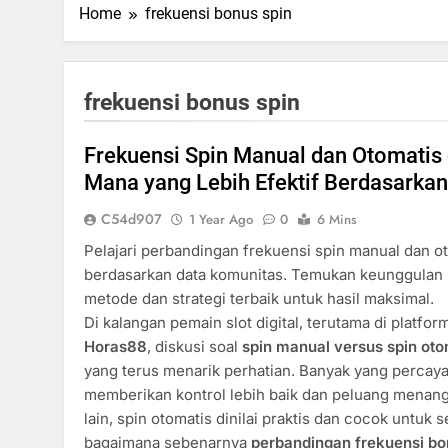
Home
frekuensi bonus spin
frekuensi bonus spin
Frekuensi Spin Manual dan Otomatis 
Mana yang Lebih Efektif Berdasarka
C54d907
1 Year Ago
0
6 Mins
Pelajari perbandingan frekuensi spin manual dan o
berdasarkan data komunitas. Temukan keunggulan
metode dan strategi terbaik untuk hasil maksimal.
Di kalangan pemain slot digital, terutama di platfor
Horas88
, diskusi soal
spin manual versus spin oto
yang terus menarik perhatian. Banyak yang percay
memberikan kontrol lebih baik dan peluang menang l
lain, spin otomatis dinilai praktis dan cocok untuk 
bagaimana sebenarnya
perbandingan frekuensi bon