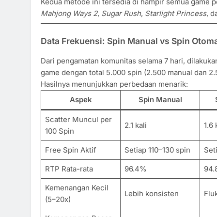
Kedua metode ini tersedia di hampir semua game p
Mahjong Ways 2
,
Sugar Rush
,
Starlight Princess
, 
Data Frekuensi: Spin Manual vs Spin Otoma
Dari pengamatan komunitas selama 7 hari, dilakuka
game dengan total 5.000 spin (2.500 manual dan 2.
Hasilnya menunjukkan perbedaan menarik:
Aspek
Spin Manual
Scatter Muncul per
2.1 kali
1.6 
100 Spin
Free Spin Aktif
Setiap 110–130 spin
Set
RTP Rata-rata
96.4%
94
Kemenangan Kecil
Lebih konsisten
Fluk
(5–20x)