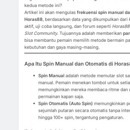
kedua metode ini?
Artikel ini akan mengulas
frekuensi spin manual da
Horas88
, berdasarkan data yang dikumpulkan dari
aktif, uji coba langsung, dan forum seperti
Horas88
Slot Community
. Tujuannya adalah memberikan
pan
bisa membantu pemain memilih metode bermain pal
kebutuhan dan gaya masing-masing.
Apa Itu Spin Manual dan Otomatis di Hora
Spin Manual
adalah metode memutar slot sat
manual. Pemain menekan tombol untuk setia
memungkinkan mereka membaca ritme dan 
permainan kapan saja.
Spin Otomatis (Auto Spin)
memungkinkan pe
sejumlah putaran secara otomatis tanpa inter
hingga 100+ spin, tergantung pengaturan.