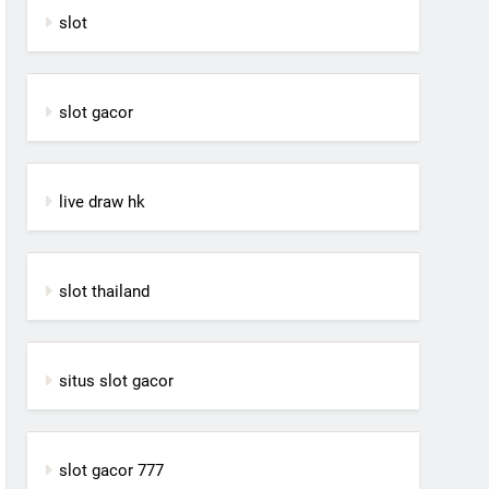
slot
slot gacor
live draw hk
slot thailand
situs slot gacor
slot gacor 777