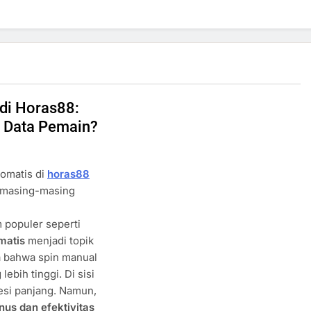
di Horas88:
n Data Pemain?
tomatis di
horas88
 masing-masing
m populer seperti
matis
menjadi topik
a bahwa spin manual
ebih tinggi. Di sisi
sesi panjang. Namun,
us dan efektivitas