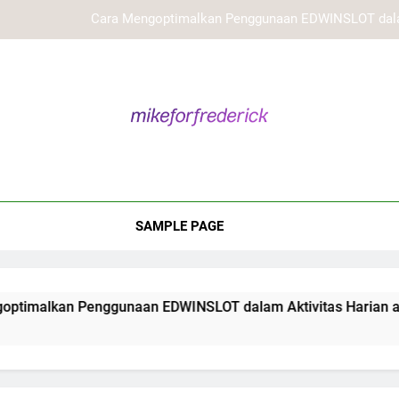
Cara Mengoptimalkan Penggunaan EDWINSLOT dalam 
Cara Login KAYA787 Me
Cara Mengatasi KAYA787
Cara EDWINSLOT Login Menggu
e For Frederick
Cara Mengoptimalkan Penggunaan EDWINSLOT dalam 
 Dan Misi Kampanye Mike For Frederick Untuk Kota Frederick Yan
Cara Login KAYA787 Me
SAMPLE PAGE
Cara Mengatasi KAYA787
Penggunaan EDWINSLOT dalam Aktivitas Harian agar Lebih T