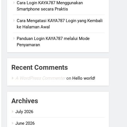
Cara Login KAYA787 Menggunakan
Smartphone secara Praktis
Cara Mengatasi KAYA787 Login yang Kembali
ke Halaman Awal
Panduan Login KAYA787 melalui Mode
Penyamaran
Recent Comments
A WordPress Commenter
on
Hello world!
Archives
July 2026
June 2026