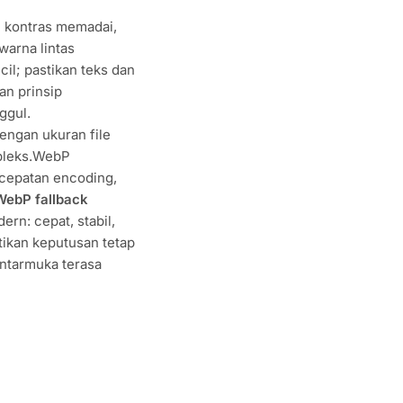
h kontras memadai,
warna lintas
il; pastikan teks dan
an prinsip
ggul.
engan ukuran file
mpleks.WebP
ecepatan encoding,
WebP fallback
rn: cepat, stabil,
tikan keputusan tetap
antarmuka terasa