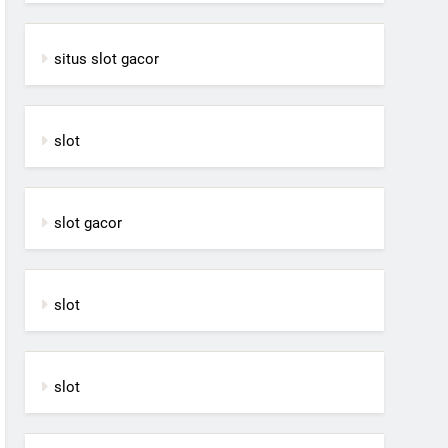
situs slot gacor
slot
slot gacor
slot
slot