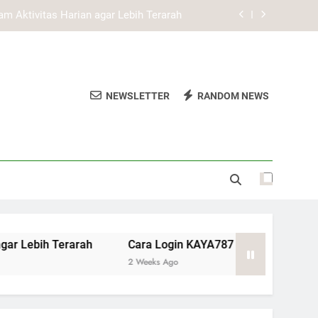
Aktivitas Harian agar Lebih Terarah
nggunakan Smartphone secara Praktis
 Login yang Kembali ke Halaman Awal
NEWSLETTER
RANDOM NEWS
nakan Perangkat Android dan iPhone
Aktivitas Harian agar Lebih Terarah
g Lebih Baik.
nggunakan Smartphone secara Praktis
 Login yang Kembali ke Halaman Awal
erarah
Cara Login KAYA787 Menggunakan Smartphone s
2 Weeks Ago