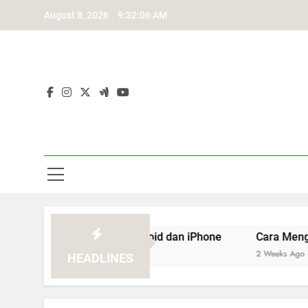
Skip
August 8, 2026
9:32:07 AM
to
content
Mik
Ikuti Visi
 Perangkat Android dan iPhone
Cara Mengoptimalkan 
2 Weeks Ago
HEADLINES