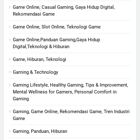
Game Online, Casual Gaming, Gaya Hidup Digital,
Rekomendasi Game
Game Online, Slot Online, Teknologi Game
Game Online,Panduan Gaming,Gaya Hidup
Digital,Teknologi & Hiburan
Game, Hiburan, Teknologi
Gaming & Technology
Gaming Lifestyle, Healthy Gaming, Tips & Improvement,
Mental Wellness for Gamers, Personal Comfort in
Gaming
Gaming, Game Online, Rekomendasi Game, Tren Industri
Game
Gaming, Panduan, Hiburan