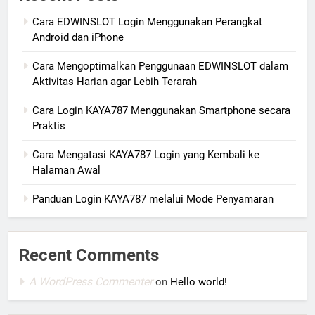
Cara EDWINSLOT Login Menggunakan Perangkat
Android dan iPhone
Cara Mengoptimalkan Penggunaan EDWINSLOT dalam
Aktivitas Harian agar Lebih Terarah
Cara Login KAYA787 Menggunakan Smartphone secara
Praktis
Cara Mengatasi KAYA787 Login yang Kembali ke
Halaman Awal
Panduan Login KAYA787 melalui Mode Penyamaran
Recent Comments
A WordPress Commenter
on
Hello world!