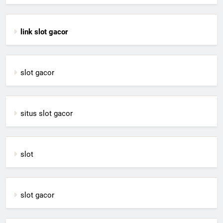
link slot gacor
slot gacor
situs slot gacor
slot
slot gacor