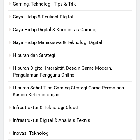
Gaming, Teknologi, Tips & Trik
Gaya Hidup & Edukasi Digital
Gaya Hidup Digital & Komunitas Gaming
Gaya Hidup Mahasiswa & Teknologi Digital
Hiburan dan Strategi
Hiburan Digital Interaktif, Desain Game Modern,
Pengalaman Pengguna Online
Hiburan Sehat Tips Gaming Strategi Game Permainan
Kasino Keberuntungan
Infrastruktur & Teknologi Cloud
Infrastruktur Digital & Analisis Teknis
Inovasi Teknologi