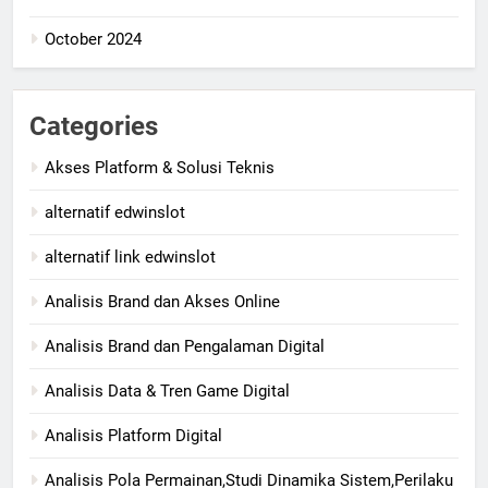
October 2024
Categories
Akses Platform & Solusi Teknis
alternatif edwinslot
alternatif link edwinslot
Analisis Brand dan Akses Online
Analisis Brand dan Pengalaman Digital
Analisis Data & Tren Game Digital
Analisis Platform Digital
Analisis Pola Permainan,Studi Dinamika Sistem,Perilaku