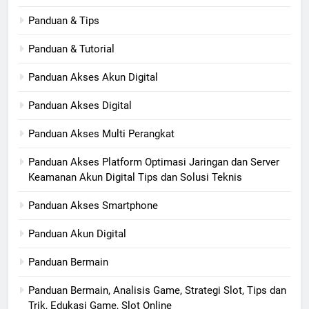
Panduan & Tips
Panduan & Tutorial
Panduan Akses Akun Digital
Panduan Akses Digital
Panduan Akses Multi Perangkat
Panduan Akses Platform Optimasi Jaringan dan Server
Keamanan Akun Digital Tips dan Solusi Teknis
Panduan Akses Smartphone
Panduan Akun Digital
Panduan Bermain
Panduan Bermain, Analisis Game, Strategi Slot, Tips dan
Trik, Edukasi Game, Slot Online