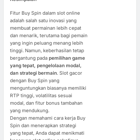
Fitur Buy Spin dalam slot online
adalah salah satu inovasi yang
membuat permainan lebih cepat
dan menarik, terutama bagi pemain
yang ingin peluang menang lebih
tinggi. Namun, keberhasilan tetap
bergantung pada
pemilihan game
yang tepat, pengelolaan modal,
dan strategi bermain
. Slot gacor
dengan Buy Spin yang
menguntungkan biasanya memiliki
RTP tinggi, volatilitas sesuai
modal, dan fitur bonus tambahan
yang mendukung.
Dengan memahami cara kerja Buy
Spin dan menerapkan strategi
yang tepat, Anda dapat menikmati