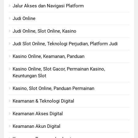
Jalur Akses dan Navigasi Platform
Judi Online
Judi Online, Slot Online, Kasino
Judi Slot Online, Teknologi Perjudian, Platform Judi
Kasino Online, Keamanan, Panduan
Kasino Online, Slot Gacor, Permainan Kasino,
Keuntungan Slot
Kasino, Slot Online, Panduan Permainan
Keamanan & Teknologi Digital
Keamanan Akses Digital
Keamanan Akun Digital