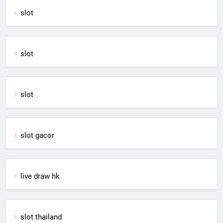
slot
slot
slot
slot gacor
live draw hk
slot thailand