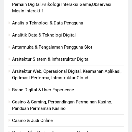
Pemain Digital,Psikologi Interaksi Game,Observasi
Mesin Interaktif
Analisis Teknologi & Data Pengguna
Analitik Data & Teknologi Digital
Antarmuka & Pengalaman Pengguna Slot
Arsitektur Sistem & Infrastruktur Digital
Arsitektur Web, Operasional Digital, Keamanan Aplikasi,
Optimasi Performa, Infrastruktur Cloud
Brand Digital & User Experience
Casino & Gaming, Perbandingan Permainan Kasino,
Panduan Permainan Kasino
Casino & Judi Online