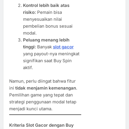
Kontrol lebih baik atas
risiko:
Pemain bisa
menyesuaikan nilai
pembelian bonus sesuai
modal.
Peluang menang lebih
tinggi:
Banyak
slot gacor
yang payout-nya meningkat
signifikan saat Buy Spin
aktif.
Namun, perlu diingat bahwa fitur
ini
tidak menjamin kemenangan
.
Pemilihan game yang tepat dan
strategi penggunaan modal tetap
menjadi kunci utama.
Kriteria Slot Gacor dengan Buy