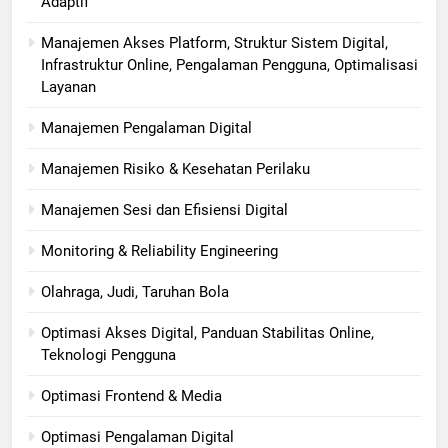
Adaptif
Manajemen Akses Platform, Struktur Sistem Digital,
Infrastruktur Online, Pengalaman Pengguna, Optimalisasi
Layanan
Manajemen Pengalaman Digital
Manajemen Risiko & Kesehatan Perilaku
Manajemen Sesi dan Efisiensi Digital
Monitoring & Reliability Engineering
Olahraga, Judi, Taruhan Bola
Optimasi Akses Digital, Panduan Stabilitas Online,
Teknologi Pengguna
Optimasi Frontend & Media
Optimasi Pengalaman Digital