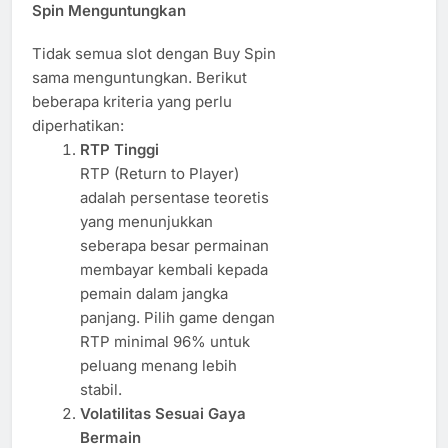
Spin Menguntungkan
Tidak semua slot dengan Buy Spin
sama menguntungkan. Berikut
beberapa kriteria yang perlu
diperhatikan:
RTP Tinggi
RTP (Return to Player)
adalah persentase teoretis
yang menunjukkan
seberapa besar permainan
membayar kembali kepada
pemain dalam jangka
panjang. Pilih game dengan
RTP minimal 96% untuk
peluang menang lebih
stabil.
Volatilitas Sesuai Gaya
Bermain