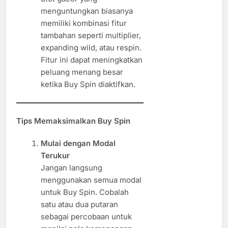
menguntungkan biasanya
memiliki kombinasi fitur
tambahan seperti multiplier,
expanding wild, atau respin.
Fitur ini dapat meningkatkan
peluang menang besar
ketika Buy Spin diaktifkan.
Tips Memaksimalkan Buy Spin
Mulai dengan Modal
Terukur
Jangan langsung
menggunakan semua modal
untuk Buy Spin. Cobalah
satu atau dua putaran
sebagai percobaan untuk