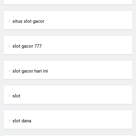
situs slot gacor
slot gacor 777
slot gacor hari ini
slot
slot dana