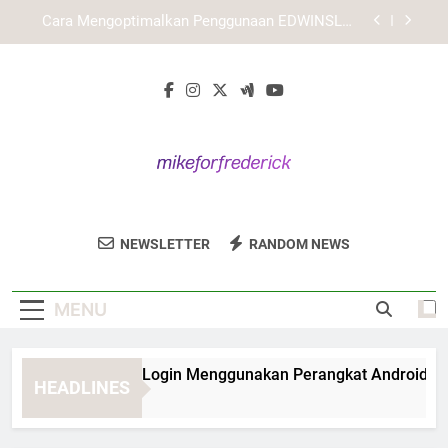
Skip
Cara Login KAYA787 Menggunakan Smartphone
to
secara Praktis
content
Cara Mengatasi KAYA787 Login yang Kembali ke
Halaman Awal
Cara EDWINSLOT Login Menggunakan Perangkat
Android dan iPhone
Cara Mengoptimalkan Penggunaan EDWINSLOT
dalam Aktivitas Harian agar Lebih Terarah
Cara Login KAYA787 Menggunakan Smartphone
secara Praktis
Mike For
Ikuti Visi Dan Misi Kampanye Mike For
Cara Mengatasi KAYA787 Login yang Kembali ke
NEWSLETTER
RANDOM NEWS
Frederick
Halaman Awal
Frederick Untuk Kota Frederick Yang Lebih
Baik.
MENU
ara EDWINSLOT Login Menggunakan Perangkat Android dan 
HEADLINES
 Weeks Ago