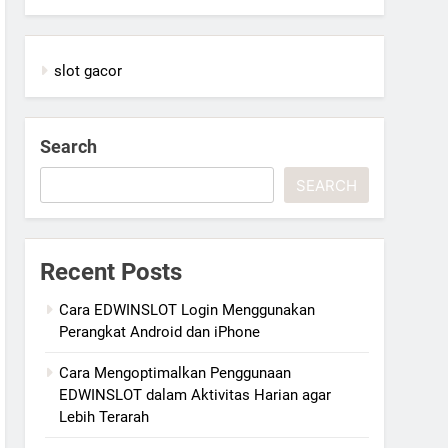
slot gacor
Search
SEARCH
Recent Posts
Cara EDWINSLOT Login Menggunakan
Perangkat Android dan iPhone
Cara Mengoptimalkan Penggunaan
EDWINSLOT dalam Aktivitas Harian agar
Lebih Terarah