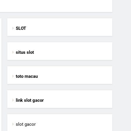
SLOT
situs slot
toto macau
link slot gacor
slot gacor