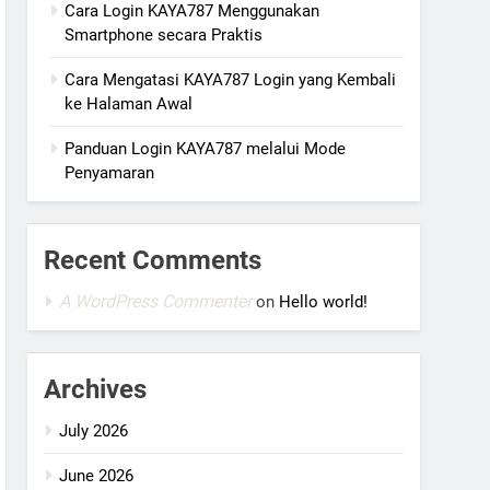
Cara Login KAYA787 Menggunakan
Smartphone secara Praktis
Cara Mengatasi KAYA787 Login yang Kembali
ke Halaman Awal
Panduan Login KAYA787 melalui Mode
Penyamaran
Recent Comments
A WordPress Commenter
on
Hello world!
Archives
July 2026
June 2026