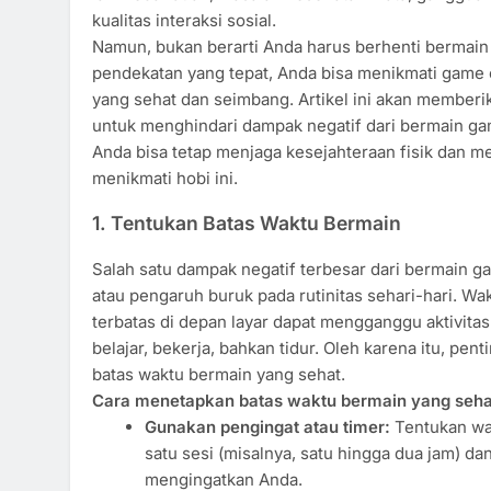
kualitas interaksi sosial.
Namun, bukan berarti Anda harus berhenti bermai
pendekatan yang tepat, Anda bisa menikmati game 
yang sehat dan seimbang. Artikel ini akan memberi
untuk menghindari dampak negatif dari bermain ga
Anda bisa tetap menjaga kesejahteraan fisik dan m
menikmati hobi ini.
1. Tentukan Batas Waktu Bermain
Salah satu dampak negatif terbesar dari bermain 
atau pengaruh buruk pada rutinitas sehari-hari. Wa
terbatas di depan layar dapat mengganggu aktivitas 
belajar, bekerja, bahkan tidur. Oleh karena itu, pe
batas waktu bermain yang sehat.
Cara menetapkan batas waktu bermain yang seha
Gunakan pengingat atau timer:
Tentukan wa
satu sesi (misalnya, satu hingga dua jam) dan
mengingatkan Anda.