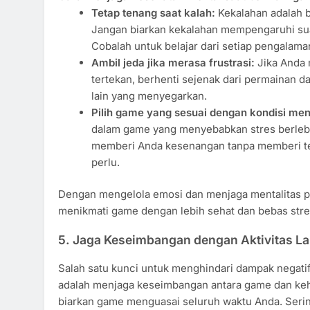
Tetap tenang saat kalah:
Kekalahan adalah b
Jangan biarkan kekalahan mempengaruhi sua
Cobalah untuk belajar dari setiap pengalama
Ambil jeda jika merasa frustrasi:
Jika Anda 
tertekan, berhenti sejenak dari permainan da
lain yang menyegarkan.
Pilih game yang sesuai dengan kondisi men
dalam game yang menyebabkan stres berlebi
memberi Anda kesenangan tanpa memberi te
perlu.
Dengan mengelola emosi dan menjaga mentalitas po
menikmati game dengan lebih sehat dan bebas stre
5. Jaga Keseimbangan dengan Aktivitas La
Salah satu kunci untuk menghindari dampak negati
adalah menjaga keseimbangan antara game dan keh
biarkan game menguasai seluruh waktu Anda. Serin