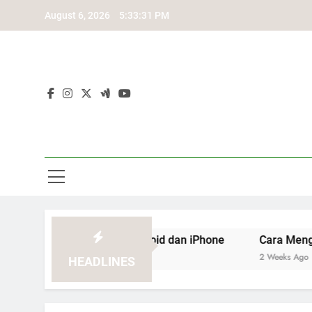
Skip
August 6, 2026
5:33:32 PM
to
content
Mik
Ikuti Visi
 Perangkat Android dan iPhone
Cara Mengoptimalkan 
2 Weeks Ago
HEADLINES