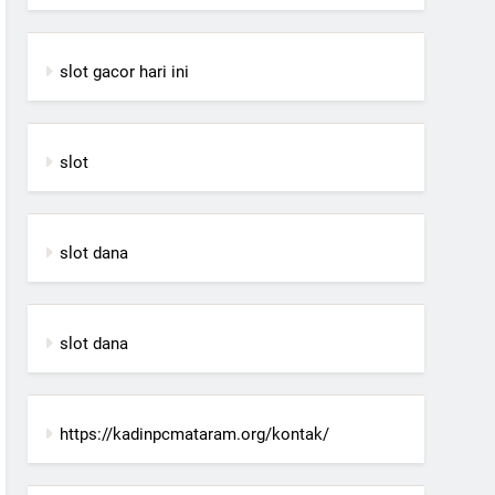
slot gacor hari ini
slot
slot dana
slot dana
https://kadinpcmataram.org/kontak/