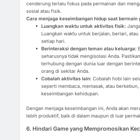
cenderung terlalu fokus pada permainan dan menga
sosial atau fisik.
Cara menjaga keseimbangan hidup saat bermain
Luangkan waktu untuk aktivitas fisik:
Janga
Luangkan waktu untuk berjalan, berlari, atau
setiap hari.
Berinteraksi dengan teman atau keluarga:
B
seharusnya tidak mengisolasi Anda. Pastikan
terhubung dengan dunia luar dengan berint
orang di sekitar Anda.
Cobalah aktivitas lain:
Cobalah hobi lain sel
seperti membaca, memasak, atau berkebun,
keseimbangan kehidupan.
Dengan menjaga keseimbangan ini, Anda akan mera
lebih produktif, baik di dalam maupun di luar perma
6. Hindari Game yang Mempromosikan Ke