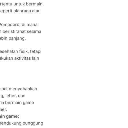
rtentu untuk bermain,
seperti olahraga atau
Pomodoro, di mana
 beristirahat selama
lebih panjang.
ehatan fisik, tetapi
ukan aktivitas lain
 dapat menyebabkan
g, leher, dan
ama bermain game
mer.
ain game:
g mendukung punggung