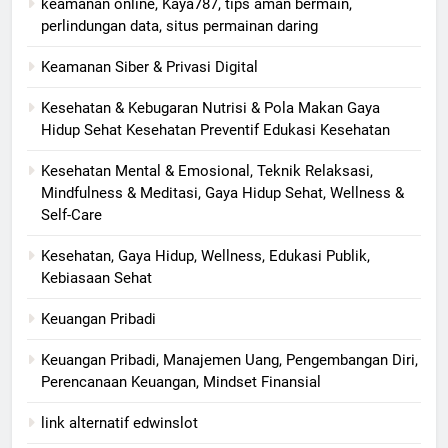
keamanan online, Kaya787, tips aman bermain,
perlindungan data, situs permainan daring
Keamanan Siber & Privasi Digital
Kesehatan & Kebugaran Nutrisi & Pola Makan Gaya
Hidup Sehat Kesehatan Preventif Edukasi Kesehatan
Kesehatan Mental & Emosional, Teknik Relaksasi,
Mindfulness & Meditasi, Gaya Hidup Sehat, Wellness &
Self-Care
Kesehatan, Gaya Hidup, Wellness, Edukasi Publik,
Kebiasaan Sehat
Keuangan Pribadi
Keuangan Pribadi, Manajemen Uang, Pengembangan Diri,
Perencanaan Keuangan, Mindset Finansial
link alternatif edwinslot