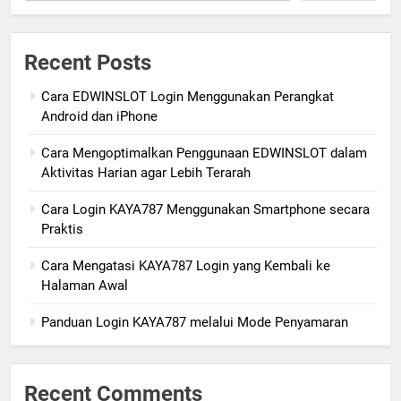
Recent Posts
Cara EDWINSLOT Login Menggunakan Perangkat
Android dan iPhone
Cara Mengoptimalkan Penggunaan EDWINSLOT dalam
Aktivitas Harian agar Lebih Terarah
Cara Login KAYA787 Menggunakan Smartphone secara
Praktis
Cara Mengatasi KAYA787 Login yang Kembali ke
Halaman Awal
Panduan Login KAYA787 melalui Mode Penyamaran
Recent Comments