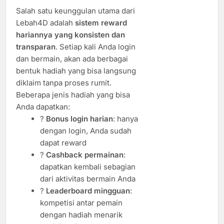
Salah satu keunggulan utama dari
Lebah4D adalah
sistem reward
hariannya yang konsisten dan
transparan
. Setiap kali Anda login
dan bermain, akan ada berbagai
bentuk hadiah yang bisa langsung
diklaim tanpa proses rumit.
Beberapa jenis hadiah yang bisa
Anda dapatkan:
?
Bonus login harian
: hanya
dengan login, Anda sudah
dapat reward
?
Cashback permainan
:
dapatkan kembali sebagian
dari aktivitas bermain Anda
?
Leaderboard mingguan
:
kompetisi antar pemain
dengan hadiah menarik