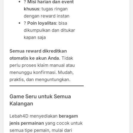
?
Misi harian dan event
khusus
: tugas ringan
dengan reward instan
?
Poin loyalitas
: bisa
dikumpulkan dan ditukar
kapan saja
Semua reward dikreditkan
otomatis ke akun Anda
. Tidak
perlu proses klaim manual atau
menunggu konfirmasi. Mudah,
praktis, dan menguntungkan.
Game Seru untuk Semua
Kalangan
Lebah4D menyediakan
beragam
jenis permainan
yang cocok untuk
semua tipe pemain, mulai dari