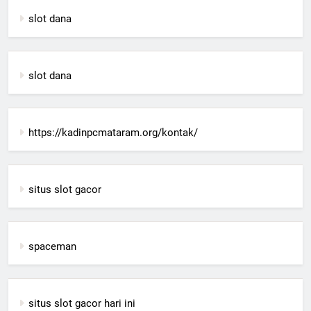
slot dana
slot dana
https://kadinpcmataram.org/kontak/
situs slot gacor
spaceman
situs slot gacor hari ini