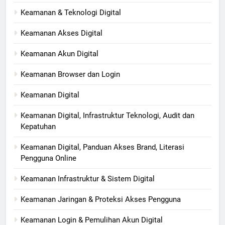
Keamanan & Teknologi Digital
Keamanan Akses Digital
Keamanan Akun Digital
Keamanan Browser dan Login
Keamanan Digital
Keamanan Digital, Infrastruktur Teknologi, Audit dan
Kepatuhan
Keamanan Digital, Panduan Akses Brand, Literasi
Pengguna Online
Keamanan Infrastruktur & Sistem Digital
Keamanan Jaringan & Proteksi Akses Pengguna
Keamanan Login & Pemulihan Akun Digital