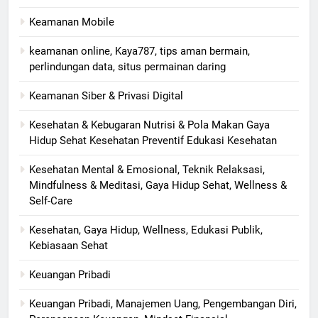
Keamanan Mobile
keamanan online, Kaya787, tips aman bermain,
perlindungan data, situs permainan daring
Keamanan Siber & Privasi Digital
Kesehatan & Kebugaran Nutrisi & Pola Makan Gaya
Hidup Sehat Kesehatan Preventif Edukasi Kesehatan
Kesehatan Mental & Emosional, Teknik Relaksasi,
Mindfulness & Meditasi, Gaya Hidup Sehat, Wellness &
Self-Care
Kesehatan, Gaya Hidup, Wellness, Edukasi Publik,
Kebiasaan Sehat
Keuangan Pribadi
Keuangan Pribadi, Manajemen Uang, Pengembangan Diri,