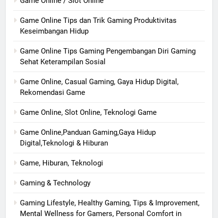
Game Online / Slot Online
Game Online Tips dan Trik Gaming Produktivitas
Keseimbangan Hidup
Game Online Tips Gaming Pengembangan Diri Gaming
Sehat Keterampilan Sosial
Game Online, Casual Gaming, Gaya Hidup Digital,
Rekomendasi Game
Game Online, Slot Online, Teknologi Game
Game Online,Panduan Gaming,Gaya Hidup
Digital,Teknologi & Hiburan
Game, Hiburan, Teknologi
Gaming & Technology
Gaming Lifestyle, Healthy Gaming, Tips & Improvement,
Mental Wellness for Gamers, Personal Comfort in