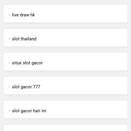
live draw hk
slot thailand
situs slot gacor
slot gacor 777
slot gacor hari ini