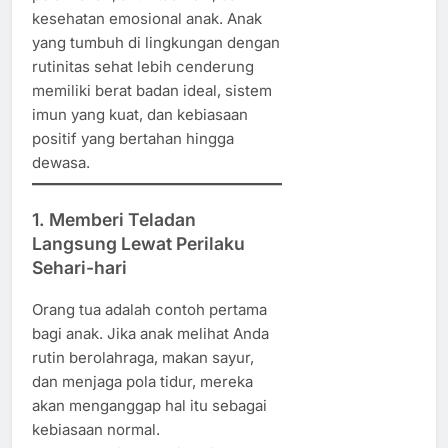
kesehatan emosional anak. Anak
yang tumbuh di lingkungan dengan
rutinitas sehat lebih cenderung
memiliki berat badan ideal, sistem
imun yang kuat, dan kebiasaan
positif yang bertahan hingga
dewasa.
1. Memberi Teladan
Langsung Lewat Perilaku
Sehari-hari
Orang tua adalah contoh pertama
bagi anak. Jika anak melihat Anda
rutin berolahraga, makan sayur,
dan menjaga pola tidur, mereka
akan menganggap hal itu sebagai
kebiasaan normal.