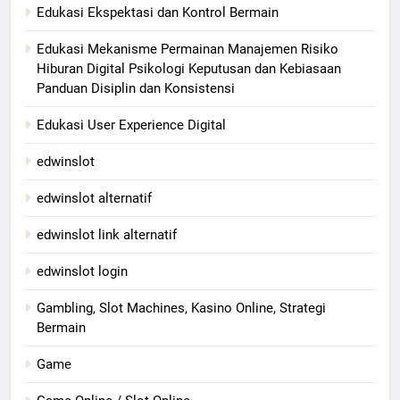
Edukasi Ekspektasi dan Kontrol Bermain
Edukasi Mekanisme Permainan Manajemen Risiko
Hiburan Digital Psikologi Keputusan dan Kebiasaan
Panduan Disiplin dan Konsistensi
Edukasi User Experience Digital
edwinslot
edwinslot alternatif
edwinslot link alternatif
edwinslot login
Gambling, Slot Machines, Kasino Online, Strategi
Bermain
Game