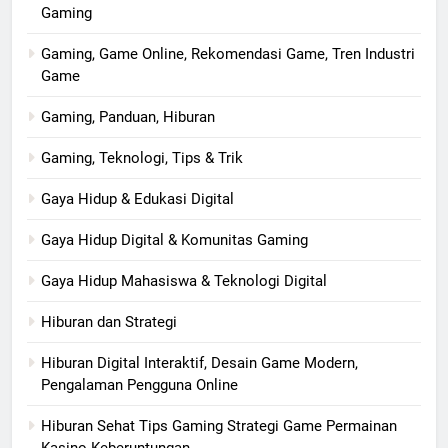
Gaming
Gaming, Game Online, Rekomendasi Game, Tren Industri
Game
Gaming, Panduan, Hiburan
Gaming, Teknologi, Tips & Trik
Gaya Hidup & Edukasi Digital
Gaya Hidup Digital & Komunitas Gaming
Gaya Hidup Mahasiswa & Teknologi Digital
Hiburan dan Strategi
Hiburan Digital Interaktif, Desain Game Modern,
Pengalaman Pengguna Online
Hiburan Sehat Tips Gaming Strategi Game Permainan
Kasino Keberuntungan