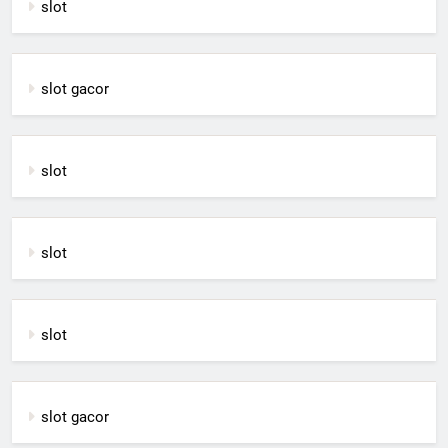
slot
slot gacor
slot
slot
slot
slot gacor