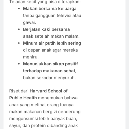
Teladan kecil yang bisa diterapkan:
Makan bersama keluarga
tanpa gangguan televisi atau
gawai.
Berjalan kaki bersama
anak
setelah makan malam.
Minum air putih lebih sering
di depan anak agar mereka
meniru.
Menunjukkan sikap positif
terhadap makanan sehat
,
bukan sekadar menyuruh.
Riset dari
Harvard School of
Public Health
menemukan bahwa
anak yang melihat orang tuanya
makan makanan bergizi cenderung
mengonsumsi lebih banyak buah,
sayur, dan protein dibanding anak