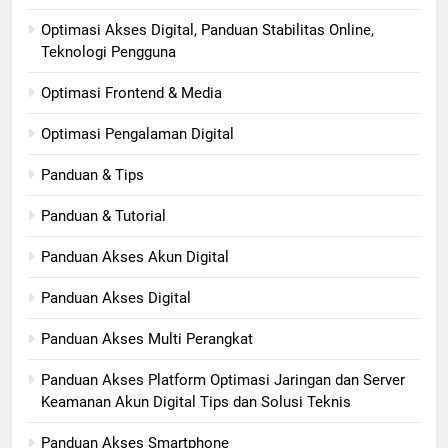
Optimasi Akses Digital, Panduan Stabilitas Online,
Teknologi Pengguna
Optimasi Frontend & Media
Optimasi Pengalaman Digital
Panduan & Tips
Panduan & Tutorial
Panduan Akses Akun Digital
Panduan Akses Digital
Panduan Akses Multi Perangkat
Panduan Akses Platform Optimasi Jaringan dan Server
Keamanan Akun Digital Tips dan Solusi Teknis
Panduan Akses Smartphone