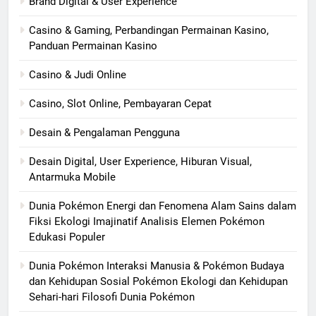
Brand Digital & User Experience
Casino & Gaming, Perbandingan Permainan Kasino,
Panduan Permainan Kasino
Casino & Judi Online
Casino, Slot Online, Pembayaran Cepat
Desain & Pengalaman Pengguna
Desain Digital, User Experience, Hiburan Visual,
Antarmuka Mobile
Dunia Pokémon Energi dan Fenomena Alam Sains dalam
Fiksi Ekologi Imajinatif Analisis Elemen Pokémon
Edukasi Populer
Dunia Pokémon Interaksi Manusia & Pokémon Budaya
dan Kehidupan Sosial Pokémon Ekologi dan Kehidupan
Sehari-hari Filosofi Dunia Pokémon