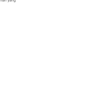
aman yang