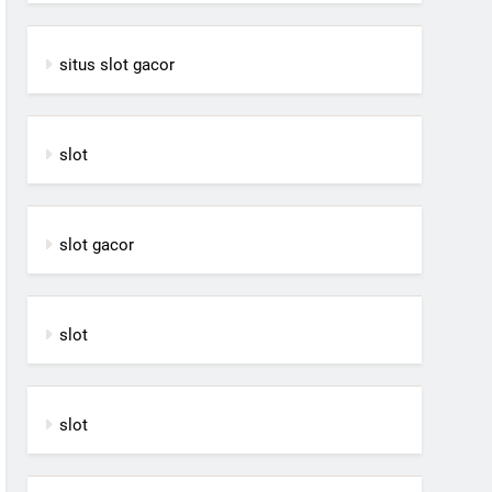
situs slot gacor
slot
slot gacor
slot
slot