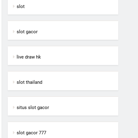
slot
slot gacor
live draw hk
slot thailand
situs slot gacor
slot gacor 777