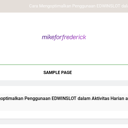
Cara Mengoptimalkan Penggunaan EDWINSLOT dalam 
Cara Login KAYA787 Me
Cara Mengatasi KAYA787
Cara EDWINSLOT Login Menggu
e For Frederick
Cara Mengoptimalkan Penggunaan EDWINSLOT dalam 
 Dan Misi Kampanye Mike For Frederick Untuk Kota Frederick Yan
Cara Login KAYA787 Me
SAMPLE PAGE
Cara Mengatasi KAYA787
an Penggunaan EDWINSLOT dalam Aktivitas Harian agar Lebih