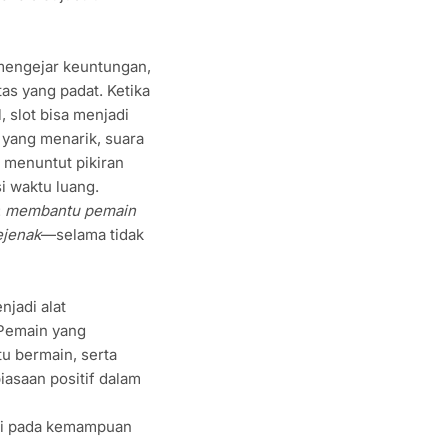
 mengejar keuntungan,
tas yang padat. Ketika
 slot bisa menjadi
 yang menarik, suara
 menuntut pikiran
i waktu luang.
:
membantu pemain
ejenak
—selama tidak
jadi alat
 Pemain yang
u bermain, serta
asaan positif dalam
usi pada kemampuan