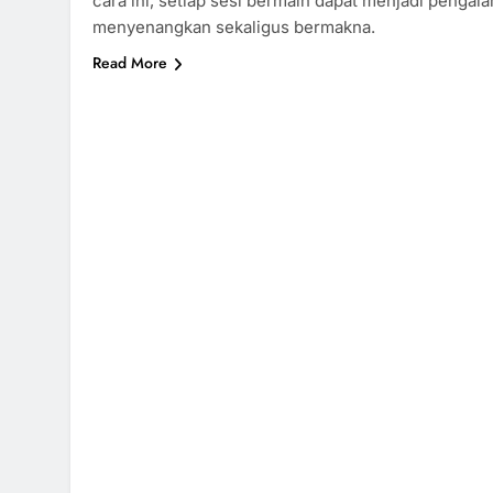
cara ini, setiap sesi bermain dapat menjadi pengal
menyenangkan sekaligus bermakna.
Read More