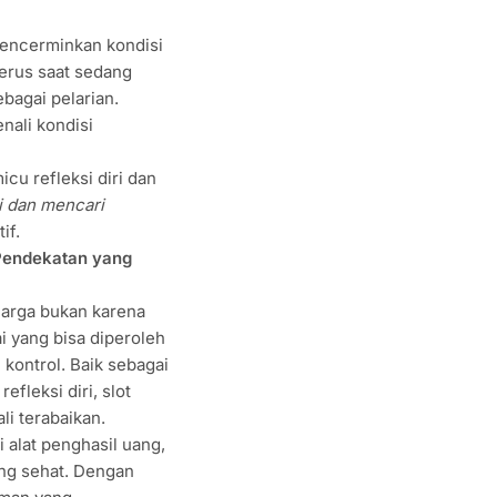
mencerminkan kondisi
erus saat sedang
bagai pelarian.
nali kondisi
u refleksi diri dan
i dan mencari
if.
 Pendekatan yang
harga bukan karena
i yang bisa diperoleh
kontrol. Baik sebagai
efleksi diri, slot
i terabaikan.
 alat penghasil uang,
ang sehat. Dengan