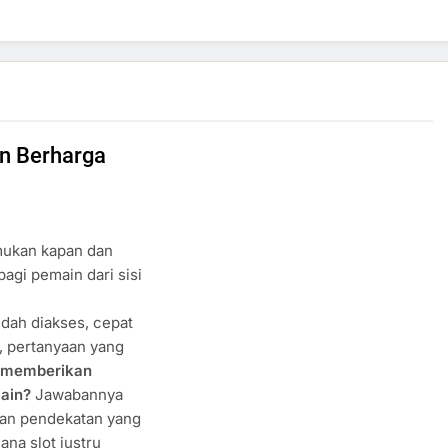
n Berharga
emukan kapan dan
agi pemain dari sisi
udah diakses, cepat
, pertanyaan yang
a memberikan
ain?
Jawabannya
dan pendekatan yang
ana slot justru