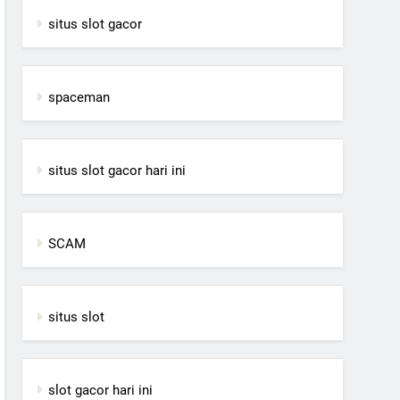
situs slot gacor
spaceman
situs slot gacor hari ini
SCAM
situs slot
slot gacor hari ini