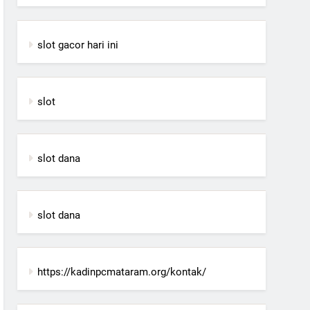
slot gacor hari ini
slot
slot dana
slot dana
https://kadinpcmataram.org/kontak/