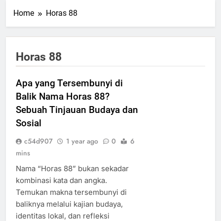
Home
Horas 88
Horas 88
Apa yang Tersembunyi di
Balik Nama Horas 88?
Sebuah Tinjauan Budaya dan
Sosial
c54d907
1 year ago
0
6
mins
Nama “Horas 88” bukan sekadar
kombinasi kata dan angka.
Temukan makna tersembunyi di
baliknya melalui kajian budaya,
identitas lokal, dan refleksi