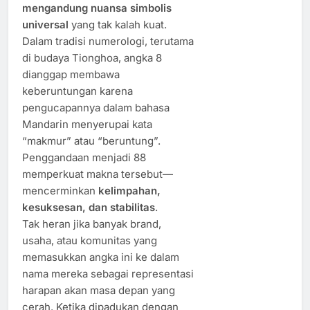
mengandung nuansa simbolis
universal
yang tak kalah kuat.
Dalam tradisi numerologi, terutama
di budaya Tionghoa, angka 8
dianggap membawa
keberuntungan karena
pengucapannya dalam bahasa
Mandarin menyerupai kata
“makmur” atau “beruntung”.
Penggandaan menjadi 88
memperkuat makna tersebut—
mencerminkan
kelimpahan,
kesuksesan, dan stabilitas
.
Tak heran jika banyak brand,
usaha, atau komunitas yang
memasukkan angka ini ke dalam
nama mereka sebagai representasi
harapan akan masa depan yang
cerah. Ketika dipadukan dengan