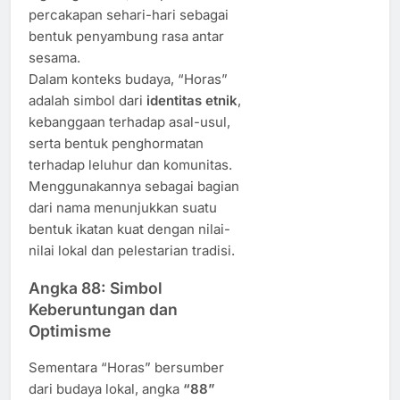
percakapan sehari-hari sebagai
bentuk penyambung rasa antar
sesama.
Dalam konteks budaya, “Horas”
adalah simbol dari
identitas etnik
,
kebanggaan terhadap asal-usul,
serta bentuk penghormatan
terhadap leluhur dan komunitas.
Menggunakannya sebagai bagian
dari nama menunjukkan suatu
bentuk ikatan kuat dengan nilai-
nilai lokal dan pelestarian tradisi.
Angka 88: Simbol
Keberuntungan dan
Optimisme
Sementara “Horas” bersumber
dari budaya lokal, angka
“88”