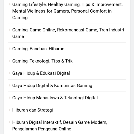
Gaming Lifestyle, Healthy Gaming, Tips & Improvement,
Mental Wellness for Gamers, Personal Comfort in
Gaming
Gaming, Game Online, Rekomendasi Game, Tren Industri
Game
Gaming, Panduan, Hiburan
Gaming, Teknologi, Tips & Trik
Gaya Hidup & Edukasi Digital
Gaya Hidup Digital & Komunitas Gaming
Gaya Hidup Mahasiswa & Teknologi Digital
Hiburan dan Strategi
Hiburan Digital Interaktif, Desain Game Modern,
Pengalaman Pengguna Online