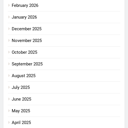
February 2026
January 2026
December 2025
November 2025
October 2025
September 2025
August 2025
July 2025
June 2025
May 2025
April 2025