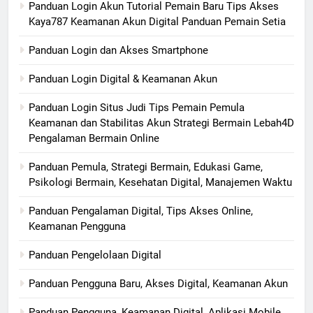
Panduan Login Akun Tutorial Pemain Baru Tips Akses
Kaya787 Keamanan Akun Digital Panduan Pemain Setia
Panduan Login dan Akses Smartphone
Panduan Login Digital & Keamanan Akun
Panduan Login Situs Judi Tips Pemain Pemula
Keamanan dan Stabilitas Akun Strategi Bermain Lebah4D
Pengalaman Bermain Online
Panduan Pemula, Strategi Bermain, Edukasi Game,
Psikologi Bermain, Kesehatan Digital, Manajemen Waktu
Panduan Pengalaman Digital, Tips Akses Online,
Keamanan Pengguna
Panduan Pengelolaan Digital
Panduan Pengguna Baru, Akses Digital, Keamanan Akun
Panduan Pengguna, Keamanan Digital, Aplikasi Mobile,