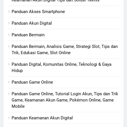
Panduan Akses Smartphone
Panduan Akun Digital
Panduan Bermain
Panduan Bermain, Analisis Game, Strategi Slot, Tips dan
Trik, Edukasi Game, Slot Online
Panduan Digital, Komunitas Online, Teknologi & Gaya
Hidup
Panduan Game Online
Panduan Game Online, Tutorial Login Akun, Tips dan Trik
Game, Keamanan Akun Game, Pokémon Online, Game
Mobile
Panduan Keamanan Akun Digital