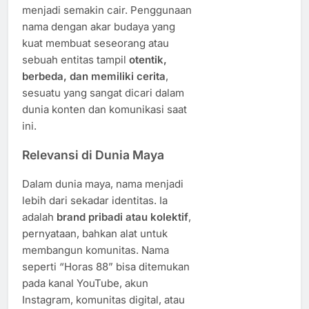
menjadi semakin cair. Penggunaan
nama dengan akar budaya yang
kuat membuat seseorang atau
sebuah entitas tampil
otentik,
berbeda, dan memiliki cerita
,
sesuatu yang sangat dicari dalam
dunia konten dan komunikasi saat
ini.
Relevansi di Dunia Maya
Dalam dunia maya, nama menjadi
lebih dari sekadar identitas. Ia
adalah
brand pribadi atau kolektif
,
pernyataan, bahkan alat untuk
membangun komunitas. Nama
seperti “Horas 88” bisa ditemukan
pada kanal YouTube, akun
Instagram, komunitas digital, atau