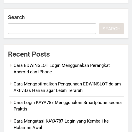
Search
SEARCH
Recent Posts
Cara EDWINSLOT Login Menggunakan Perangkat
Android dan iPhone
Cara Mengoptimalkan Penggunaan EDWINSLOT dalam
Aktivitas Harian agar Lebih Terarah
Cara Login KAYA787 Menggunakan Smartphone secara
Praktis
Cara Mengatasi KAYA787 Login yang Kembali ke
Halaman Awal