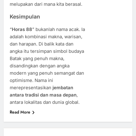
melupakan dari mana kita berasal.
Kesimpulan
“
Horas 88
” bukanlah nama acak. Ia
adalah kombinasi makna, warisan,
dan harapan. Di balik kata dan
angka itu tersimpan simbol budaya
Batak yang penuh makna,
disandingkan dengan angka
modern yang penuh semangat dan
optimisme. Nama ini
merepresentasikan
jembatan
antara tradisi dan masa depan
,
antara lokalitas dan dunia global.
Read More