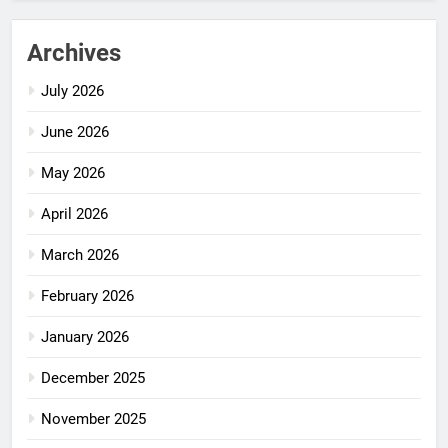
Archives
July 2026
June 2026
May 2026
April 2026
March 2026
February 2026
January 2026
December 2025
November 2025