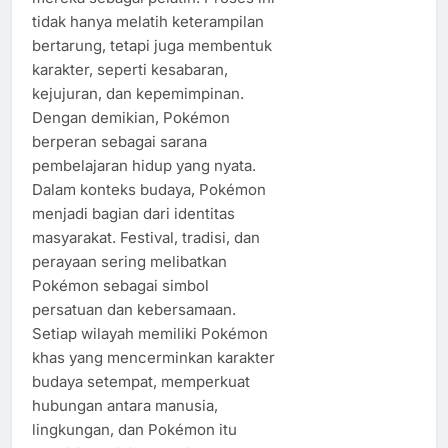
tidak hanya melatih keterampilan
bertarung, tetapi juga membentuk
karakter, seperti kesabaran,
kejujuran, dan kepemimpinan.
Dengan demikian, Pokémon
berperan sebagai sarana
pembelajaran hidup yang nyata.
Dalam konteks budaya, Pokémon
menjadi bagian dari identitas
masyarakat. Festival, tradisi, dan
perayaan sering melibatkan
Pokémon sebagai simbol
persatuan dan kebersamaan.
Setiap wilayah memiliki Pokémon
khas yang mencerminkan karakter
budaya setempat, memperkuat
hubungan antara manusia,
lingkungan, dan Pokémon itu