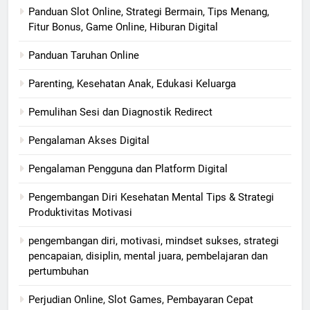
Panduan Slot Online, Strategi Bermain, Tips Menang,
Fitur Bonus, Game Online, Hiburan Digital
Panduan Taruhan Online
Parenting, Kesehatan Anak, Edukasi Keluarga
Pemulihan Sesi dan Diagnostik Redirect
Pengalaman Akses Digital
Pengalaman Pengguna dan Platform Digital
Pengembangan Diri Kesehatan Mental Tips & Strategi
Produktivitas Motivasi
pengembangan diri, motivasi, mindset sukses, strategi
pencapaian, disiplin, mental juara, pembelajaran dan
pertumbuhan
Perjudian Online, Slot Games, Pembayaran Cepat