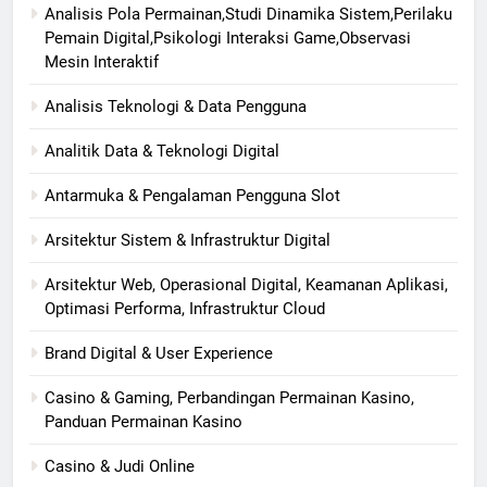
Analisis Pola Permainan,Studi Dinamika Sistem,Perilaku
Pemain Digital,Psikologi Interaksi Game,Observasi
Mesin Interaktif
Analisis Teknologi & Data Pengguna
Analitik Data & Teknologi Digital
Antarmuka & Pengalaman Pengguna Slot
Arsitektur Sistem & Infrastruktur Digital
Arsitektur Web, Operasional Digital, Keamanan Aplikasi,
Optimasi Performa, Infrastruktur Cloud
Brand Digital & User Experience
Casino & Gaming, Perbandingan Permainan Kasino,
Panduan Permainan Kasino
Casino & Judi Online