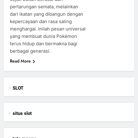
pertarungan semata, melainkan
dari ikatan yang dibangun dengan
kepercayaan dan rasa saling
menghargai. Inilah pesan universal
yang membuat dunia Pokémon
terus hidup dan bermakna bagi
berbagai generasi.
Read More
SLOT
situs slot