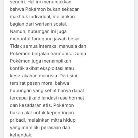
sendiri. Hal ini menunjukkan
bahwa Pokémon bukan sekadar
makhluk individual, melainkan
bagian dari warisan sosial.
Namun, hubungan ini juga
menuntut tanggung jawab besar.
Tidak semua interaksi manusia dan
Pokémon berjalan harmonis. Dunia
Pokémon juga menampilkan
konflik akibat eksploitasi atau
keserakahan manusia. Dari sini,
tersirat pesan moral bahwa
hubungan yang sehat hanya dapat
tercapai jika dilandasi rasa hormat
dan kesadaran etis. Pokémon
bukan alat untuk kepentingan
pribadi, melainkan mitra hidup
yang memiliki perasaan dan
kehendak.