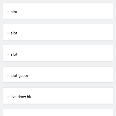
slot
slot
slot
slot gacor
live draw hk