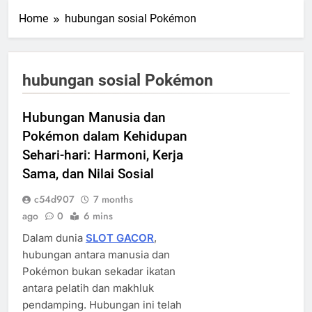
Home
hubungan sosial Pokémon
hubungan sosial Pokémon
Hubungan Manusia dan
Pokémon dalam Kehidupan
Sehari-hari: Harmoni, Kerja
Sama, dan Nilai Sosial
c54d907
7 months
ago
0
6 mins
Dalam dunia
SLOT GACOR
,
hubungan antara manusia dan
Pokémon bukan sekadar ikatan
antara pelatih dan makhluk
pendamping. Hubungan ini telah