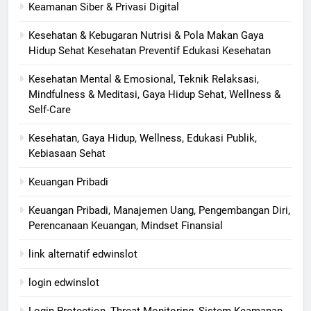
Keamanan Siber & Privasi Digital
Kesehatan & Kebugaran Nutrisi & Pola Makan Gaya
Hidup Sehat Kesehatan Preventif Edukasi Kesehatan
Kesehatan Mental & Emosional, Teknik Relaksasi,
Mindfulness & Meditasi, Gaya Hidup Sehat, Wellness &
Self-Care
Kesehatan, Gaya Hidup, Wellness, Edukasi Publik,
Kebiasaan Sehat
Keuangan Pribadi
Keuangan Pribadi, Manajemen Uang, Pengembangan Diri,
Perencanaan Keuangan, Mindset Finansial
link alternatif edwinslot
login edwinslot