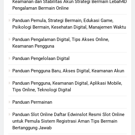
Keamanan dan Stabilitas Akun Strategi Bermain Lebah4D
Pengalaman Bermain Online
Panduan Pemula, Strategi Bermain, Edukasi Game,
Psikologi Bermain, Kesehatan Digital, Manajemen Waktu
Panduan Pengalaman Digital, Tips Akses Online,
Keamanan Pengguna
Panduan Pengelolaan Digital
Panduan Pengguna Baru, Akses Digital, Keamanan Akun
Panduan Pengguna, Keamanan Digital, Aplikasi Mobile,
Tips Online, Teknologi Digital
Panduan Permainan
Panduan Slot Online Daftar Edwinslot Resmi Slot Online
untuk Pemula Sistem Registrasi Aman Tips Bermain
Bertanggung Jawab