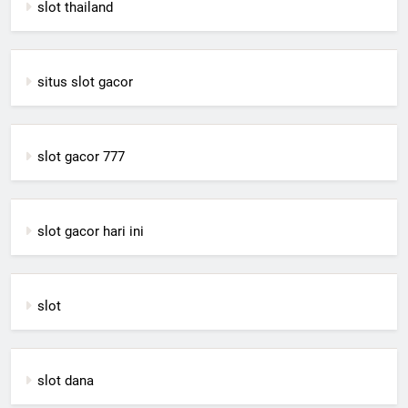
slot thailand
situs slot gacor
slot gacor 777
slot gacor hari ini
slot
slot dana