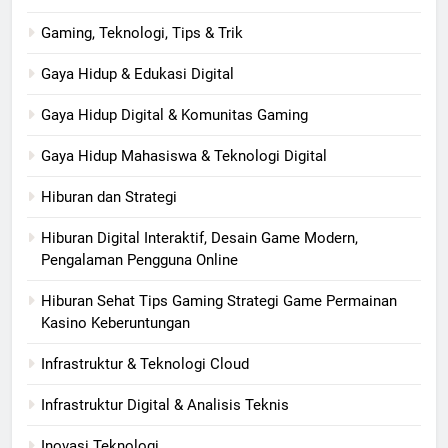
Gaming, Teknologi, Tips & Trik
Gaya Hidup & Edukasi Digital
Gaya Hidup Digital & Komunitas Gaming
Gaya Hidup Mahasiswa & Teknologi Digital
Hiburan dan Strategi
Hiburan Digital Interaktif, Desain Game Modern,
Pengalaman Pengguna Online
Hiburan Sehat Tips Gaming Strategi Game Permainan
Kasino Keberuntungan
Infrastruktur & Teknologi Cloud
Infrastruktur Digital & Analisis Teknis
Inovasi Teknologi