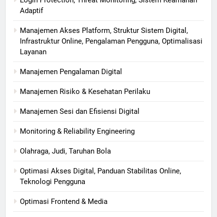
Login Protection, Threat Monitoring, Sistem Keamanan
Adaptif
Manajemen Akses Platform, Struktur Sistem Digital,
Infrastruktur Online, Pengalaman Pengguna, Optimalisasi
Layanan
Manajemen Pengalaman Digital
Manajemen Risiko & Kesehatan Perilaku
Manajemen Sesi dan Efisiensi Digital
Monitoring & Reliability Engineering
Olahraga, Judi, Taruhan Bola
Optimasi Akses Digital, Panduan Stabilitas Online,
Teknologi Pengguna
Optimasi Frontend & Media