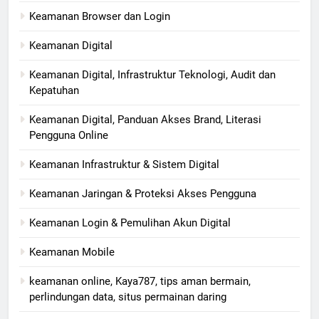
Keamanan Browser dan Login
Keamanan Digital
Keamanan Digital, Infrastruktur Teknologi, Audit dan
Kepatuhan
Keamanan Digital, Panduan Akses Brand, Literasi
Pengguna Online
Keamanan Infrastruktur & Sistem Digital
Keamanan Jaringan & Proteksi Akses Pengguna
Keamanan Login & Pemulihan Akun Digital
Keamanan Mobile
keamanan online, Kaya787, tips aman bermain,
perlindungan data, situs permainan daring