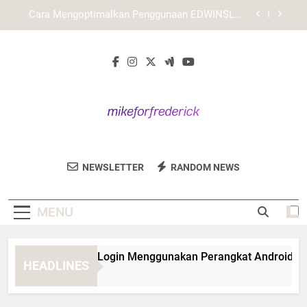
Skip
Cara Login KAYA787 Menggunakan Smartphone
to
secara Praktis
content
Cara Mengatasi KAYA787 Login yang Kembali ke
Halaman Awal
Cara EDWINSLOT Login Menggunakan Perangkat
Android dan iPhone
Cara Mengoptimalkan Penggunaan EDWINSLOT
dalam Aktivitas Harian agar Lebih Terarah
Cara Login KAYA787 Menggunakan Smartphone
secara Praktis
Mike For
Ikuti Visi Dan Misi Kampanye Mike For
Cara Mengatasi KAYA787 Login yang Kembali ke
NEWSLETTER
RANDOM NEWS
Frederick
Halaman Awal
Frederick Untuk Kota Frederick Yang Lebih
Baik.
MENU
ara EDWINSLOT Login Menggunakan Perangkat Android dan i
HEADLINES
Weeks Ago