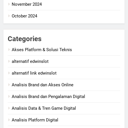
November 2024
October 2024
Categories
Akses Platform & Solusi Teknis
alternatif edwinslot
alternatif link edwinslot
Analisis Brand dan Akses Online
Analisis Brand dan Pengalaman Digital
Analisis Data & Tren Game Digital
Analisis Platform Digital