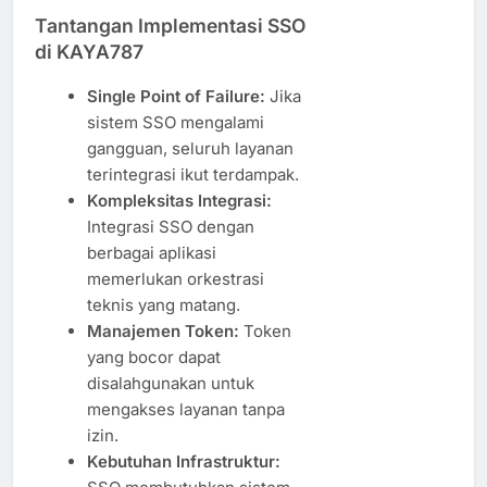
Tantangan Implementasi SSO
di KAYA787
Single Point of Failure:
Jika
sistem SSO mengalami
gangguan, seluruh layanan
terintegrasi ikut terdampak.
Kompleksitas Integrasi:
Integrasi SSO dengan
berbagai aplikasi
memerlukan orkestrasi
teknis yang matang.
Manajemen Token:
Token
yang bocor dapat
disalahgunakan untuk
mengakses layanan tanpa
izin.
Kebutuhan Infrastruktur: