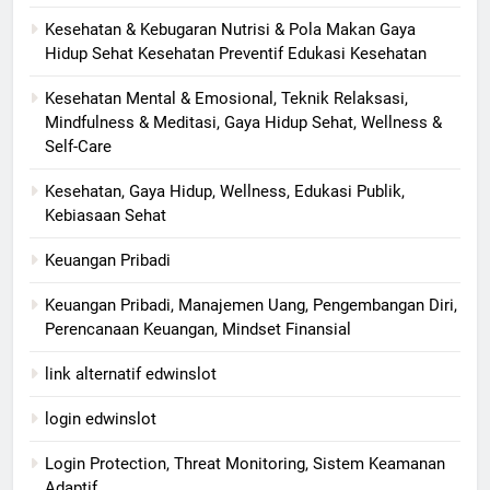
Kesehatan & Kebugaran Nutrisi & Pola Makan Gaya
Hidup Sehat Kesehatan Preventif Edukasi Kesehatan
Kesehatan Mental & Emosional, Teknik Relaksasi,
Mindfulness & Meditasi, Gaya Hidup Sehat, Wellness &
Self-Care
Kesehatan, Gaya Hidup, Wellness, Edukasi Publik,
Kebiasaan Sehat
Keuangan Pribadi
Keuangan Pribadi, Manajemen Uang, Pengembangan Diri,
Perencanaan Keuangan, Mindset Finansial
link alternatif edwinslot
login edwinslot
Login Protection, Threat Monitoring, Sistem Keamanan
Adaptif