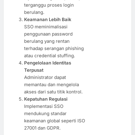
terganggu proses login
berulang.
Keamanan Lebih Baik
SSO meminimalisasi
penggunaan password
berulang yang rentan
terhadap serangan phishing
atau credential stuffing.
Pengelolaan Identitas
Terpusat
Administrator dapat
memantau dan mengelola
akses dari satu titik kontrol.
Kepatuhan Regulasi
Implementasi SSO
mendukung standar
keamanan global seperti ISO
27001 dan GDPR.