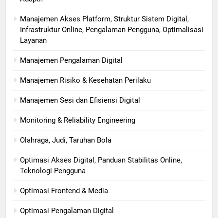
Manajemen Akses Platform, Struktur Sistem Digital,
Infrastruktur Online, Pengalaman Pengguna, Optimalisasi
Layanan
Manajemen Pengalaman Digital
Manajemen Risiko & Kesehatan Perilaku
Manajemen Sesi dan Efisiensi Digital
Monitoring & Reliability Engineering
Olahraga, Judi, Taruhan Bola
Optimasi Akses Digital, Panduan Stabilitas Online,
Teknologi Pengguna
Optimasi Frontend & Media
Optimasi Pengalaman Digital