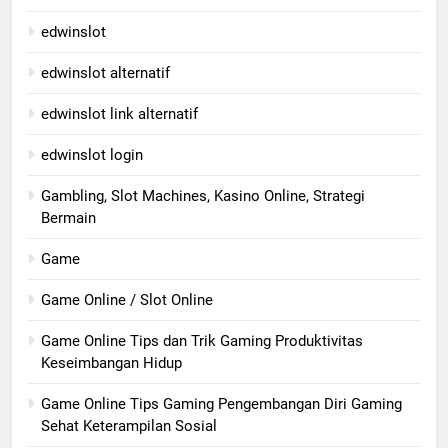
edwinslot
edwinslot alternatif
edwinslot link alternatif
edwinslot login
Gambling, Slot Machines, Kasino Online, Strategi
Bermain
Game
Game Online / Slot Online
Game Online Tips dan Trik Gaming Produktivitas
Keseimbangan Hidup
Game Online Tips Gaming Pengembangan Diri Gaming
Sehat Keterampilan Sosial