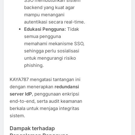
SSO membutuhkan sistem
backend yang kuat agar
mampu menangani
autentikasi secara real-time.
Edukasi Pengguna:
Tidak
semua pengguna
memahami mekanisme SSO,
sehingga perlu sosialisasi
untuk mengurangi risiko
phishing.
KAYA787 mengatasi tantangan ini
dengan menerapkan
redundansi
server IdP
, penggunaan enkripsi
end-to-end, serta audit keamanan
berkala untuk menjaga integritas
sistem.
Dampak terhadap