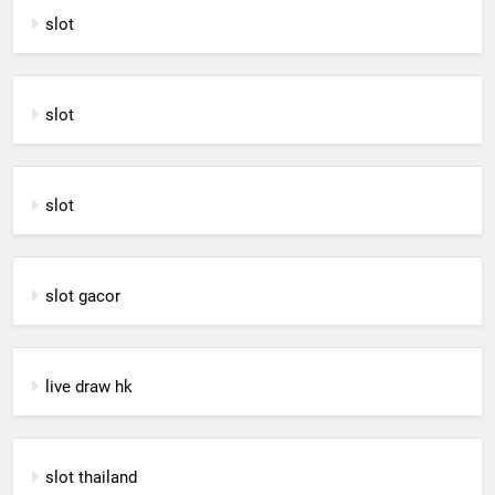
slot
slot
slot
slot gacor
live draw hk
slot thailand