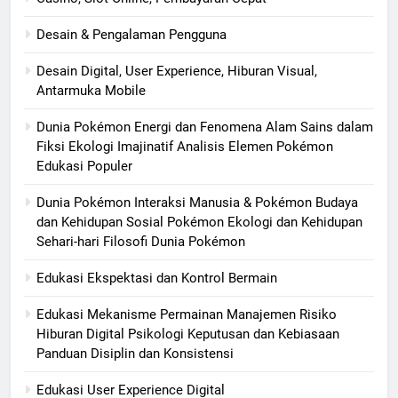
Desain & Pengalaman Pengguna
Desain Digital, User Experience, Hiburan Visual,
Antarmuka Mobile
Dunia Pokémon Energi dan Fenomena Alam Sains dalam
Fiksi Ekologi Imajinatif Analisis Elemen Pokémon
Edukasi Populer
Dunia Pokémon Interaksi Manusia & Pokémon Budaya
dan Kehidupan Sosial Pokémon Ekologi dan Kehidupan
Sehari-hari Filosofi Dunia Pokémon
Edukasi Ekspektasi dan Kontrol Bermain
Edukasi Mekanisme Permainan Manajemen Risiko
Hiburan Digital Psikologi Keputusan dan Kebiasaan
Panduan Disiplin dan Konsistensi
Edukasi User Experience Digital