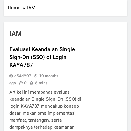
Home
IAM
IAM
Evaluasi Keandalan Single
Sign-On (SSO) di Login
KAYA787
c54d907
10 months
ago
0
6 mins
Artikel ini membahas evaluasi
keandalan Single Sign-On (SSO) di
login KAYA787, mencakup konsep
dasar, mekanisme implementasi,
manfaat, tantangan, serta
dampaknya terhadap keamanan