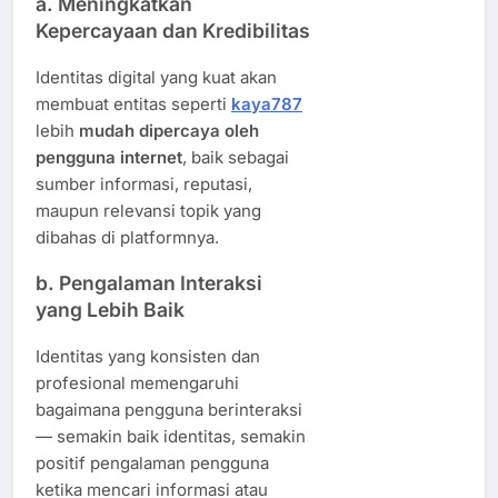
a. Meningkatkan
Kepercayaan dan Kredibilitas
Identitas digital yang kuat akan
membuat entitas seperti
kaya787
lebih
mudah dipercaya oleh
pengguna internet
, baik sebagai
sumber informasi, reputasi,
maupun relevansi topik yang
dibahas di platformnya.
b. Pengalaman Interaksi
yang Lebih Baik
Identitas yang konsisten dan
profesional memengaruhi
bagaimana pengguna berinteraksi
— semakin baik identitas, semakin
positif pengalaman pengguna
ketika mencari informasi atau