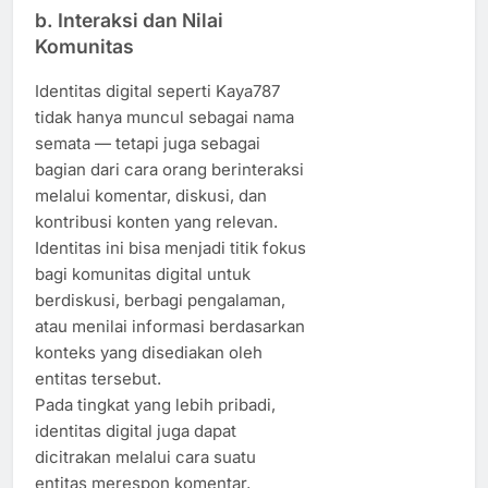
b. Interaksi dan Nilai
Komunitas
Identitas digital seperti Kaya787
tidak hanya muncul sebagai nama
semata — tetapi juga sebagai
bagian dari cara orang berinteraksi
melalui komentar, diskusi, dan
kontribusi konten yang relevan.
Identitas ini bisa menjadi titik fokus
bagi komunitas digital untuk
berdiskusi, berbagi pengalaman,
atau menilai informasi berdasarkan
konteks yang disediakan oleh
entitas tersebut.
Pada tingkat yang lebih pribadi,
identitas digital juga dapat
dicitrakan melalui cara suatu
entitas merespon komentar,