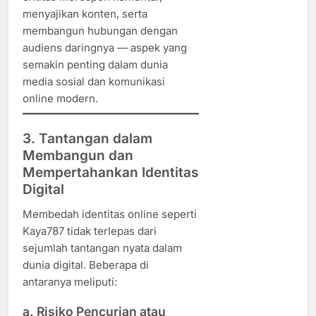
menyajikan konten, serta
membangun hubungan dengan
audiens daringnya — aspek yang
semakin penting dalam dunia
media sosial dan komunikasi
online modern.
3. Tantangan dalam
Membangun dan
Mempertahankan Identitas
Digital
Membedah identitas online seperti
Kaya787 tidak terlepas dari
sejumlah tantangan nyata dalam
dunia digital. Beberapa di
antaranya meliputi:
a. Risiko Pencurian atau