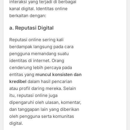
interaksi yang terjadi di berbagai
kanal digital. Identitas online
berkaitan dengan:
a. Reputasi Digital
Reputasi online sering kali
berdampak langsung pada cara
pengguna memandang suatu
identitas di internet. Orang
cenderung lebih percaya pada
entitas yang
muncul konsisten dan
kredibel
dalam hasil pencarian
atau profil daring mereka. Selain
itu, reputasi online juga
dipengaruhi oleh ulasan, komentar,
dan tanggapan lain yang diberikan
oleh pengguna serta komunitas
digital.