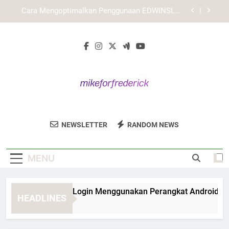
Skip
Cara Login KAYA787 Menggunakan Smartphone
to
secara Praktis
content
Cara Mengatasi KAYA787 Login yang Kembali ke
Halaman Awal
Cara EDWINSLOT Login Menggunakan Perangkat
Android dan iPhone
Cara Mengoptimalkan Penggunaan EDWINSLOT
dalam Aktivitas Harian agar Lebih Terarah
Cara Login KAYA787 Menggunakan Smartphone
secara Praktis
Mike For
Ikuti Visi Dan Misi Kampanye Mike For
Cara Mengatasi KAYA787 Login yang Kembali ke
NEWSLETTER
RANDOM NEWS
Frederick
Halaman Awal
Frederick Untuk Kota Frederick Yang Lebih
Baik.
MENU
ara EDWINSLOT Login Menggunakan Perangkat Android dan i
HEADLINES
Weeks Ago