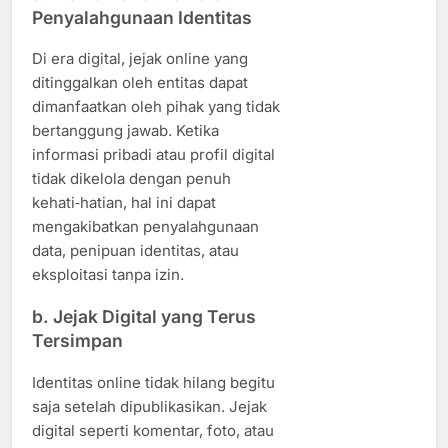
Penyalahgunaan Identitas
Di era digital, jejak online yang
ditinggalkan oleh entitas dapat
dimanfaatkan oleh pihak yang tidak
bertanggung jawab. Ketika
informasi pribadi atau profil digital
tidak dikelola dengan penuh
kehati‑hatian, hal ini dapat
mengakibatkan penyalahgunaan
data, penipuan identitas, atau
eksploitasi tanpa izin.
b. Jejak Digital yang Terus
Tersimpan
Identitas online tidak hilang begitu
saja setelah dipublikasikan. Jejak
digital seperti komentar, foto, atau