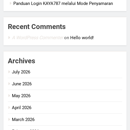
Panduan Login KAYA787 melalui Mode Penyamaran
Recent Comments
A WordPress Commenter
on
Hello world!
Archives
July 2026
June 2026
May 2026
April 2026
March 2026