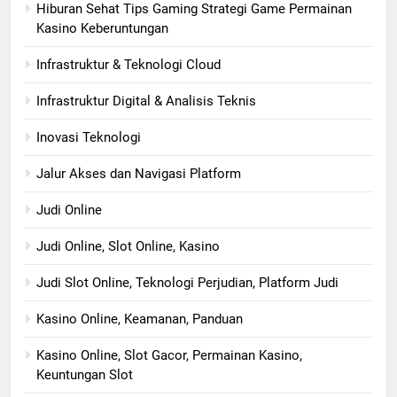
Hiburan Sehat Tips Gaming Strategi Game Permainan
Kasino Keberuntungan
Infrastruktur & Teknologi Cloud
Infrastruktur Digital & Analisis Teknis
Inovasi Teknologi
Jalur Akses dan Navigasi Platform
Judi Online
Judi Online, Slot Online, Kasino
Judi Slot Online, Teknologi Perjudian, Platform Judi
Kasino Online, Keamanan, Panduan
Kasino Online, Slot Gacor, Permainan Kasino,
Keuntungan Slot