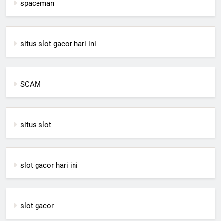
spaceman
situs slot gacor hari ini
SCAM
situs slot
slot gacor hari ini
slot gacor