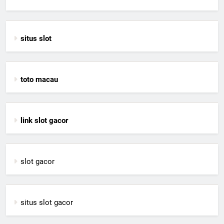
situs slot
toto macau
link slot gacor
slot gacor
situs slot gacor