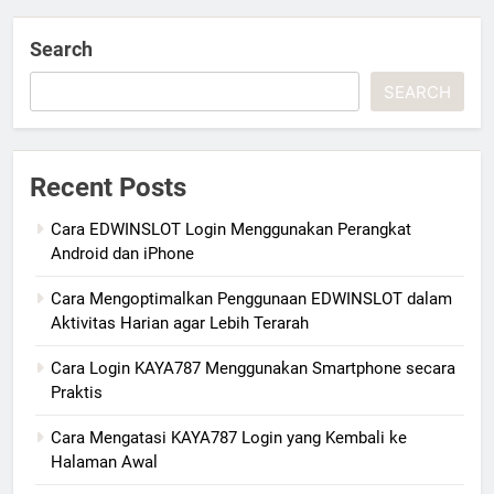
Search
SEARCH
Recent Posts
Cara EDWINSLOT Login Menggunakan Perangkat
Android dan iPhone
Cara Mengoptimalkan Penggunaan EDWINSLOT dalam
Aktivitas Harian agar Lebih Terarah
Cara Login KAYA787 Menggunakan Smartphone secara
Praktis
Cara Mengatasi KAYA787 Login yang Kembali ke
Halaman Awal