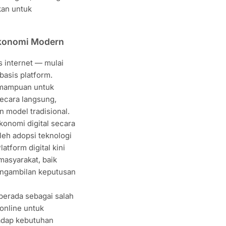
kan untuk
 Ekonomi Modern
s internet — mulai
basis platform.
kemampuan untuk
ecara langsung,
n model tradisional.
konomi digital secara
leh adopsi teknologi
latform digital kini
masyarakat, baik
engambilan keputusan
berada sebagai salah
online untuk
adap kebutuhan