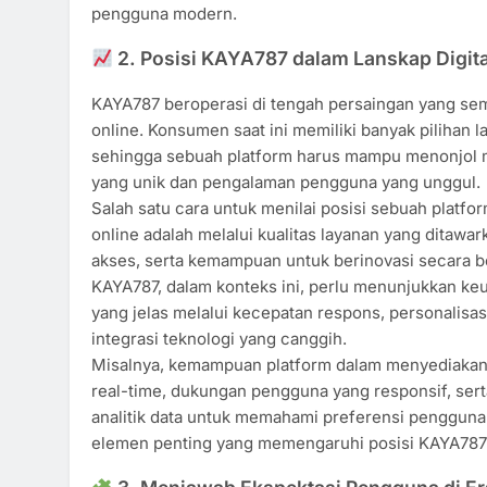
pengguna modern.
2. Posisi KAYA787 dalam Lanskap Digita
KAYA787 beroperasi di tengah persaingan yang sema
online. Konsumen saat ini memiliki banyak pilihan la
sehingga sebuah platform harus mampu menonjol me
yang unik dan pengalaman pengguna yang unggul.
Salah satu cara untuk menilai posisi sebuah platfor
online adalah melalui kualitas layanan yang ditaw
akses, serta kemampuan untuk berinovasi secara b
KAYA787, dalam konteks ini, perlu menunjukkan ke
yang jelas melalui kecepatan respons, personalisas
integrasi teknologi yang canggih.
Misalnya, kemampuan platform dalam menyediakan
real-time, dukungan pengguna yang responsif, ser
analitik data untuk memahami preferensi pengguna
elemen penting yang memengaruhi posisi KAYA787 d