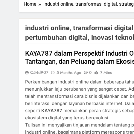
Home
industri online, transformasi digital, stra
industri online, transformasi digit
pertumbuhan digital, inovasi tekno
KAYA787 dalam Perspektif Industri On
Tantangan, dan Peluang dalam Ekosis
C54d907
5 Months Ago
0
7 Mins
Perkembangan industri online dalam beberapa tahu
menunjukkan laju perubahan yang sangat cepat. Ado
telah mentransformasi cara bisnis dijalankan dan
berinteraksi dengan layanan berbasis internet. Dala
seperti
KAYA787
memainkan peran strategis sebaga
ekosistem digital yang terus berevolusi.
Tulisan ini menyajikan tinjauan mendalam tentang 
industri online, bagaimana platform merespons tren