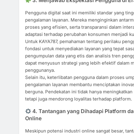
3. Menjawab Ekspektasi Pengguna di Era
Pengguna digital saat ini memiliki standar yang tin
pengalaman layanan. Mereka menginginkan antarmuk
proses yang efisien, serta transparansi dalam interak
adaptasi terhadap perubahan konsumen menjadi ku
Untuk KAYA787, pemahaman tentang perilaku pen
fondasi untuk menyediakan layanan yang tepat sasa
pengumpulan data yang etis dan analisis tren peng
dapat menyusun strategi yang lebih efektif dalam
penggunanya.
Selain itu, keterlibatan pengguna dalam proses ump
pengalaman layanan membantu menciptakan inovas
berguna. Pendekatan ini tidak hanya meningkatka
tetapi juga mendorong loyalitas terhadap platform.
4. Tantangan yang Dihadapi Platform da
Online
Meskipun potensi industri online sangat besar, tan