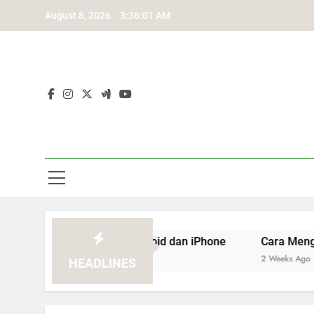
Skip
August 8, 2026
3:36:02 AM
to
content
Mik
Ikuti Visi
 Perangkat Android dan iPhone
Cara Mengoptimalkan 
2 Weeks Ago
HEADLINES