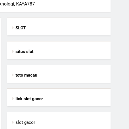
teknologi, KAYA787
SLOT
situs slot
toto macau
link slot gacor
slot gacor