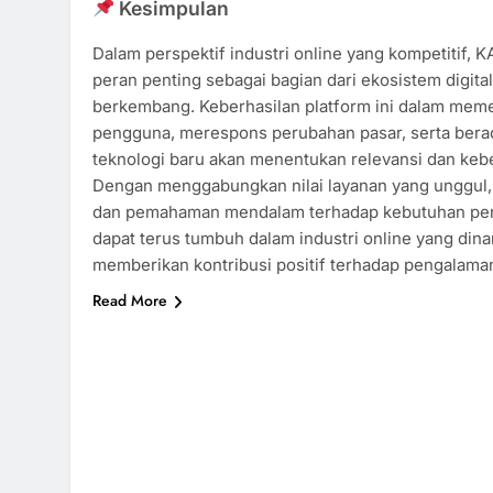
Kesimpulan
Dalam perspektif industri online yang kompetitif, 
peran penting sebagai bagian dari ekosistem digita
berkembang. Keberhasilan platform ini dalam mem
pengguna, merespons perubahan pasar, serta bera
teknologi baru akan menentukan relevansi dan kebe
Dengan menggabungkan nilai layanan yang unggul, 
dan pemahaman mendalam terhadap kebutuhan pe
dapat terus tumbuh dalam industri online yang dina
memberikan kontribusi positif terhadap pengalaman
Read More