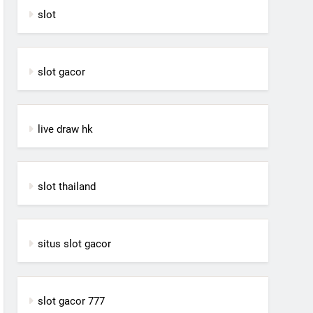
slot
slot gacor
live draw hk
slot thailand
situs slot gacor
slot gacor 777