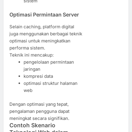
sistem
Optimasi Permintaan Server
Selain caching, platform digital
juga menggunakan berbagai teknik
optimasi untuk meningkatkan
performa sistem.
Teknik ini mencakup:
pengelolaan permintaan
jaringan
kompresi data
optimasi struktur halaman
web
Dengan optimasi yang tepat,
pengalaman pengguna dapat
meningkat secara signifikan.
Contoh Skenario