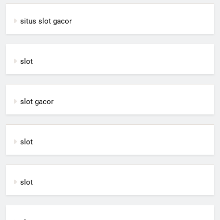
situs slot gacor
slot
slot gacor
slot
slot