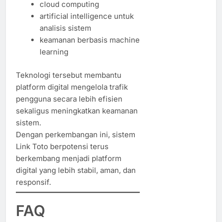
cloud computing
artificial intelligence untuk
analisis sistem
keamanan berbasis machine
learning
Teknologi tersebut membantu
platform digital mengelola trafik
pengguna secara lebih efisien
sekaligus meningkatkan keamanan
sistem.
Dengan perkembangan ini, sistem
Link Toto berpotensi terus
berkembang menjadi platform
digital yang lebih stabil, aman, dan
responsif.
FAQ