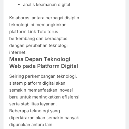
analis keamanan digital
Kolaborasi antara berbagai disiplin
teknologi ini memungkinkan
platform Link Toto terus
berkembang dan beradaptasi
dengan perubahan teknologi
internet.
Masa Depan Teknologi
Web pada Platform Digital
Seiring perkembangan teknologi,
sistem platform digital akan
semakin memanfaatkan inovasi
baru untuk meningkatkan efisiensi
serta stabilitas layanan.
Beberapa teknologi yang
diperkirakan akan semakin banyak
digunakan antara lain: