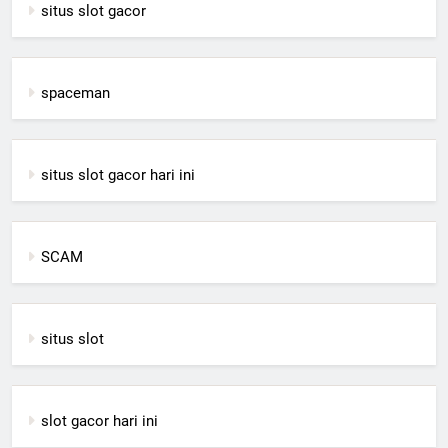
situs slot gacor
spaceman
situs slot gacor hari ini
SCAM
situs slot
slot gacor hari ini