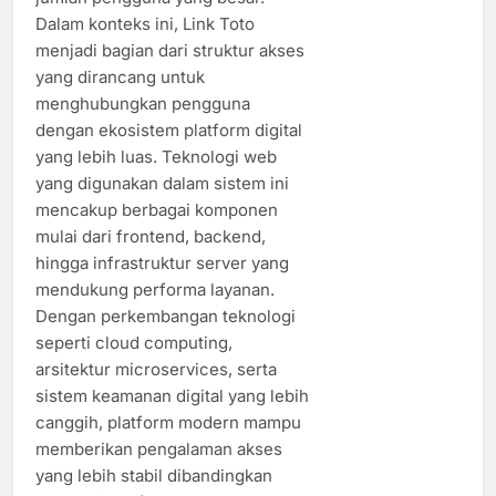
Dalam konteks ini, Link Toto
menjadi bagian dari struktur akses
yang dirancang untuk
menghubungkan pengguna
dengan ekosistem platform digital
yang lebih luas. Teknologi web
yang digunakan dalam sistem ini
mencakup berbagai komponen
mulai dari frontend, backend,
hingga infrastruktur server yang
mendukung performa layanan.
Dengan perkembangan teknologi
seperti cloud computing,
arsitektur microservices, serta
sistem keamanan digital yang lebih
canggih, platform modern mampu
memberikan pengalaman akses
yang lebih stabil dibandingkan