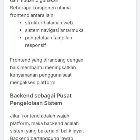
dan mudah digunakan.
Beberapa komponen utama
frontend antara lain:
struktur halaman web
sistem navigasi antarmuka
pengelolaan tampilan
responsif
Frontend yang dirancang dengan
baik membantu meningkatkan
kenyamanan pengguna saat
mengakses platform.
Backend sebagai Pusat
Pengelolaan Sistem
Jika frontend adalah wajah
platform, maka backend adalah
sistem yang bekerja di balik layar.
Backend bertanggung jawab