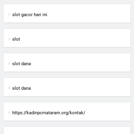
slot gacor hari ini
slot
slot dana
slot dana
https://kadinpcmataram.org/kontak/