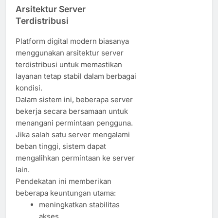
Arsitektur Server
Terdistribusi
Platform digital modern biasanya
menggunakan arsitektur server
terdistribusi untuk memastikan
layanan tetap stabil dalam berbagai
kondisi.
Dalam sistem ini, beberapa server
bekerja secara bersamaan untuk
menangani permintaan pengguna.
Jika salah satu server mengalami
beban tinggi, sistem dapat
mengalihkan permintaan ke server
lain.
Pendekatan ini memberikan
beberapa keuntungan utama:
meningkatkan stabilitas
akses