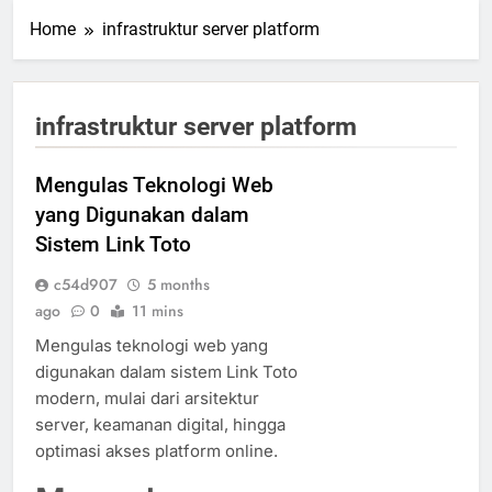
Home
infrastruktur server platform
infrastruktur server platform
Mengulas Teknologi Web
yang Digunakan dalam
Sistem Link Toto
c54d907
5 months
ago
0
11 mins
Mengulas teknologi web yang
digunakan dalam sistem Link Toto
modern, mulai dari arsitektur
server, keamanan digital, hingga
optimasi akses platform online.