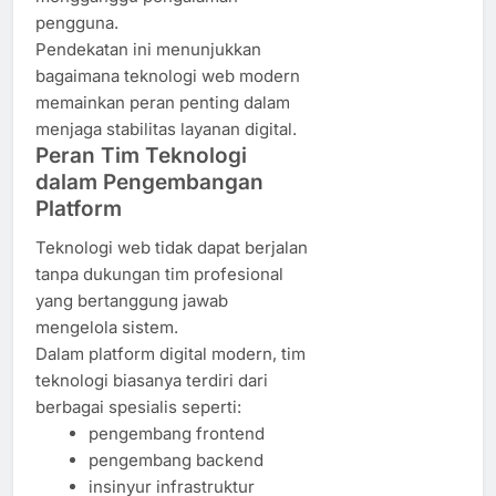
pengguna.
Pendekatan ini menunjukkan
bagaimana teknologi web modern
memainkan peran penting dalam
menjaga stabilitas layanan digital.
Peran Tim Teknologi
dalam Pengembangan
Platform
Teknologi web tidak dapat berjalan
tanpa dukungan tim profesional
yang bertanggung jawab
mengelola sistem.
Dalam platform digital modern, tim
teknologi biasanya terdiri dari
berbagai spesialis seperti:
pengembang frontend
pengembang backend
insinyur infrastruktur