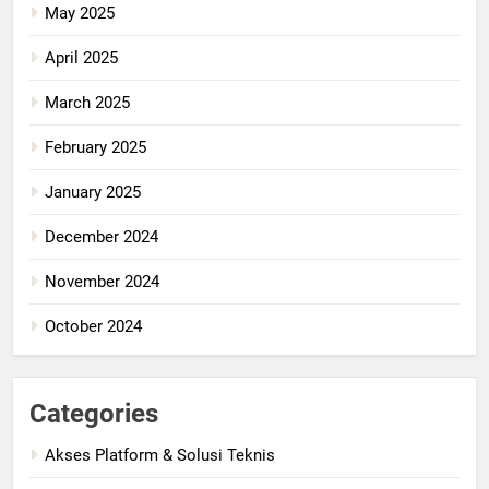
May 2025
April 2025
March 2025
February 2025
January 2025
December 2024
November 2024
October 2024
Categories
Akses Platform & Solusi Teknis