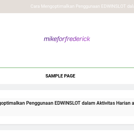
Cara Mengoptimalkan Penggunaan EDWINSLOT dalam 
Cara Login KAYA787 Me
Cara Mengatasi KAYA787
Cara EDWINSLOT Login Menggu
e For Frederick
Cara Mengoptimalkan Penggunaan EDWINSLOT dalam 
 Dan Misi Kampanye Mike For Frederick Untuk Kota Frederick Yan
Cara Login KAYA787 Me
SAMPLE PAGE
Cara Mengatasi KAYA787
Penggunaan EDWINSLOT dalam Aktivitas Harian agar Lebih T