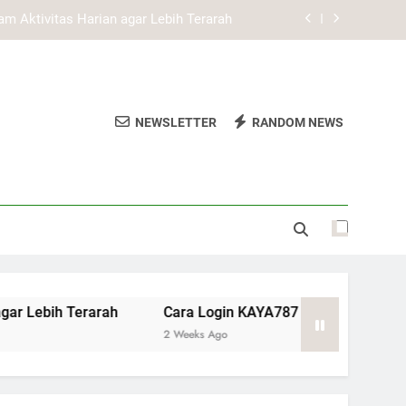
Aktivitas Harian agar Lebih Terarah
nggunakan Smartphone secara Praktis
 Login yang Kembali ke Halaman Awal
NEWSLETTER
RANDOM NEWS
nakan Perangkat Android dan iPhone
Aktivitas Harian agar Lebih Terarah
g Lebih Baik.
nggunakan Smartphone secara Praktis
 Login yang Kembali ke Halaman Awal
erarah
Cara Login KAYA787 Menggunakan Smartphone s
2 Weeks Ago