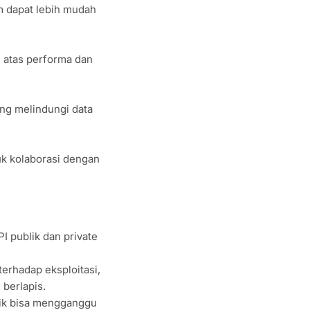
em dapat lebih mudah
h atas performa dan
ting melindungi data
k kolaborasi dengan
 publik dan private
erhadap eksploitasi,
berlapis.
lik bisa mengganggu