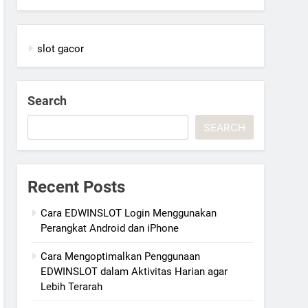
slot gacor
Search
SEARCH
Recent Posts
Cara EDWINSLOT Login Menggunakan
Perangkat Android dan iPhone
Cara Mengoptimalkan Penggunaan
EDWINSLOT dalam Aktivitas Harian agar
Lebih Terarah