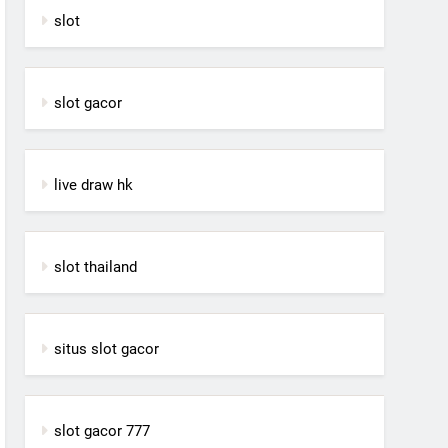
slot
slot gacor
live draw hk
slot thailand
situs slot gacor
slot gacor 777