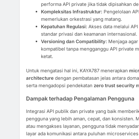
performa API private jika tidak dipisahkan d
Kompleksitas Infrastruktur:
Pengelolaan API
memerlukan orkestrasi yang matang.
Kepatuhan Regulasi:
Akses data melalui API
standar privasi dan keamanan internasional.
Versioning dan Compatibility:
Menjaga agar 
kompatibel tanpa mengganggu API private m
ketat.
Untuk mengatasi hal ini, KAYA787 menerapkan
micr
architecture
dengan pembatasan jelas antara domain
serta mengadopsi pendekatan
zero trust security 
Dampak terhadap Pengalaman Pengguna
Integrasi API publik dan private yang baik member
pengguna yang lebih aman, cepat, dan konsisten. Mi
atau mengakses layanan, pengguna tidak menyadar
layar ada komunikasi antara puluhan microservices 