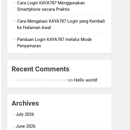
Cara Login KAYA787 Menggunakan
Smartphone secara Praktis
Cara Mengatasi KAYA787 Login yang Kembali
ke Halaman Awal
Panduan Login KAYA787 melalui Mode
Penyamaran
Recent Comments
A WordPress Commenter
on
Hello world!
Archives
July 2026
June 2026