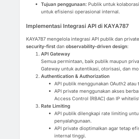
Tujuan penggunaan:
Publik untuk kolaborasi
untuk efisiensi operasional internal.
Implementasi Integrasi API di KAYA787
KAYA787 mengelola integrasi API publik dan privat
security-first
dan
observability-driven design
:
API Gateway
Semua permintaan, baik publik maupun priva
Gateway untuk autentikasi, otorisasi, dan mo
Authentication & Authorization
API publik menggunakan OAuth2 atau 
API private menggunakan akses berba
Access Control (RBAC) dan IP whitelist
Rate Limiting
API publik dilengkapi rate limiting un
penyalahgunaan.
API private dioptimalkan agar tetap efi
internal tinggi.