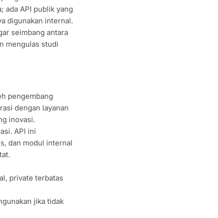
; ada API publik yang
ya digunakan internal.
gar seimbang antara
kan mengulas studi
leh pengembang
grasi dengan layanan
g inovasi.
si. API ini
 dan modul internal
at.
l, private terbatas
hgunakan jika tidak