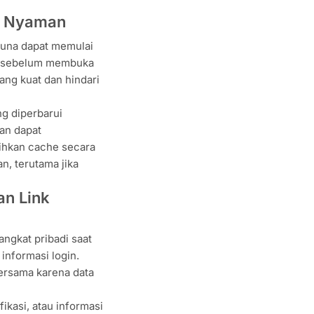
ih Nyaman
una dapat memulai
bil sebelum membuka
ang kuat dan hindari
g diperbarui
an dapat
ihkan cache secara
n, terutama jika
n Link
ngkat pribadi saat
nformasi login.
ersama karena data
ikasi, atau informasi