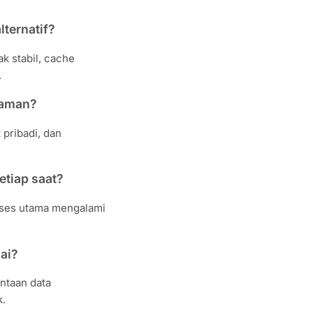
ternatif?
k stabil, cache
.
yaman?
 pribadi, dan
etiap saat?
akses utama mengalami
ai?
intaan data
k.