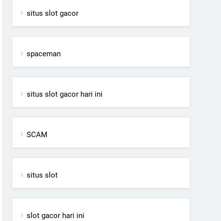
situs slot gacor
spaceman
situs slot gacor hari ini
SCAM
situs slot
slot gacor hari ini