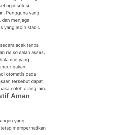
sebagai solusi
an. Pengguna yang
, dan menjaga
yang lebih stabil.
secara acak tanpa
n risiko salah akses.
 halaman yang
encurigakan.
di otomatis pada
asaan tersebut dapat
akan oleh orang lain.
atif Aman
adangan yang
n tetap memperhatikan