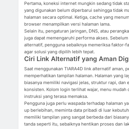
Pertama, koneksi internet mungkin sedang tidak sta
yang digunakan belum diperbarui sehingga tidak
halaman secara optimal. Ketiga, cache yang menu
browser menampilkan versi halaman lama.
Selain itu, pengaturan jaringan, DNS, atau perangka
juga dapat memengaruhi performa akses. Sebelum
alternatif, pengguna sebaiknya memeriksa faktor-fa
agar solusi yang dipilih lebih tepat.
Ciri Link Alternatif yang Aman Di
Saat menggunakan TIARA4D link alternatif aman, 
memperhatikan tampilan halaman. Halaman yang la
biasanya memiliki navigasi jelas, struktur rapi, dan
konsisten. Kolom login terlihat wajar, menu mudah d
instruksi yang terasa memaksa.
Pengguna juga perlu waspada terhadap halaman y
up berlebihan, meminta data pribadi di luar kebut
memiliki tampilan yang sangat berbeda dari biasa
tanda seperti itu, sebaiknya hentikan proses dan 