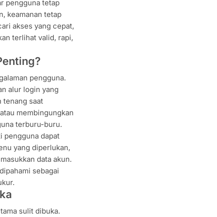
gar pengguna tetap
n, keamanan tetap
cari akses yang cepat,
 terlihat valid, rapi,
enting?
ngalaman pengguna.
n alur login yang
 tenang saat
t atau membingungkan
una terburu-buru.
i pengguna dapat
u yang diperlukan,
masukkan data akun.
 dipahami sebagai
ukur.
uka
ma sulit dibuka.