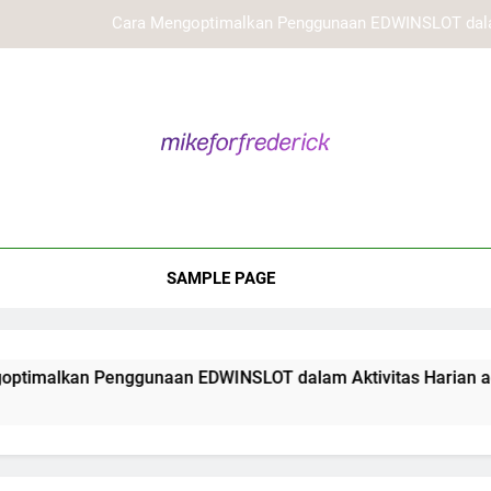
Cara Mengoptimalkan Penggunaan EDWINSLOT dalam 
Cara Login KAYA787 Me
Cara Mengatasi KAYA787
Cara EDWINSLOT Login Menggu
e For Frederick
Cara Mengoptimalkan Penggunaan EDWINSLOT dalam 
 Dan Misi Kampanye Mike For Frederick Untuk Kota Frederick Yan
Cara Login KAYA787 Me
SAMPLE PAGE
Cara Mengatasi KAYA787
Penggunaan EDWINSLOT dalam Aktivitas Harian agar Lebih T