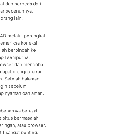
at dan berbeda dari
luar sepenuhnya,
orang lain.
4D melalui perangkat
memeriksa koneksi
lah berpindah ke
mpil sempurna.
browser dan mencoba
a dapat menggunakan
an. Setelah halaman
ogin sebelum
tap nyaman dan aman.
ebenarnya berasal
a situs bermasalah,
aringan, atau browser.
if sangat penting.