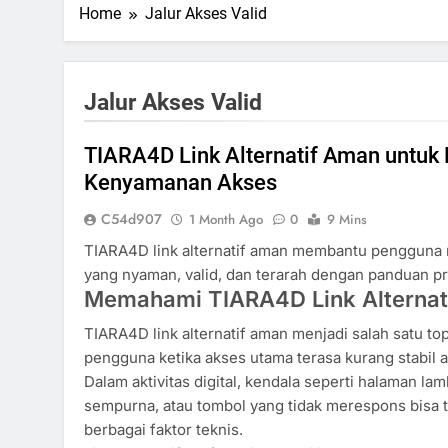
Home
Jalur Akses Valid
Jalur Akses Valid
TIARA4D Link Alternatif Aman untu
Kenyamanan Akses
C54d907
1 Month Ago
0
9 Mins
TIARA4D link alternatif aman membantu penggun
yang nyaman, valid, dan terarah dengan panduan pr
Memahami TIARA4D Link Alternat
TIARA4D link alternatif aman menjadi salah satu to
pengguna ketika akses utama terasa kurang stabil at
Dalam aktivitas digital, kendala seperti halaman lam
sempurna, atau tombol yang tidak merespons bisa t
berbagai faktor teknis.