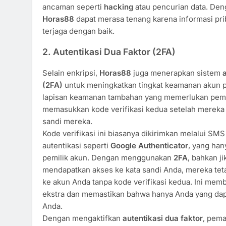
ancaman seperti
hacking
atau pencurian data. De
Horas88
dapat merasa tenang karena informasi pri
terjaga dengan baik.
2.
Autentikasi Dua Faktor (2FA)
Selain enkripsi,
Horas88
juga menerapkan sistem
(2FA)
untuk meningkatkan tingkat keamanan akun
lapisan keamanan tambahan yang memerlukan pem
memasukkan kode verifikasi kedua setelah mereka
sandi mereka.
Kode verifikasi ini biasanya dikirimkan melalui SMS 
autentikasi seperti
Google Authenticator
, yang han
pemilik akun. Dengan menggunakan
2FA
, bahkan j
mendapatkan akses ke kata sandi Anda, mereka tet
ke akun Anda tanpa kode verifikasi kedua. Ini mem
ekstra dan memastikan bahwa hanya Anda yang da
Anda.
Dengan mengaktifkan
autentikasi dua faktor
, pema