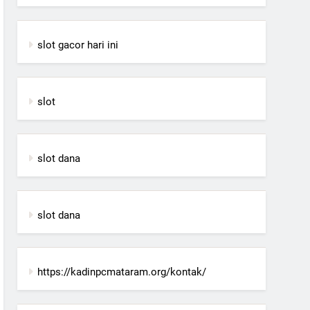
slot gacor hari ini
slot
slot dana
slot dana
https://kadinpcmataram.org/kontak/