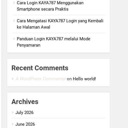
Cara Login KAYA787 Menggunakan
Smartphone secara Praktis
Cara Mengatasi KAYA787 Login yang Kembali
ke Halaman Awal
Panduan Login KAYA787 melalui Mode
Penyamaran
Recent Comments
A WordPress Commenter
on
Hello world!
Archives
July 2026
June 2026