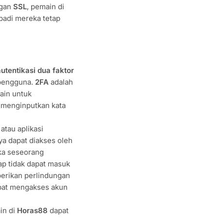
ngan
SSL
, pemain di
badi mereka tetap
autentikasi dua faktor
 pengguna.
2FA
adalah
ain untuk
 menginputkan kata
atau aplikasi
ya dapat diakses oleh
ika seseorang
ap tidak dapat masuk
berikan perlindungan
pat mengakses akun
in di
Horas88
dapat