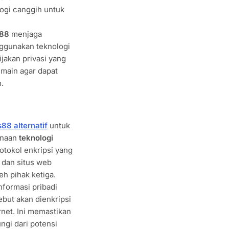
ogi canggih untuk
88
menjaga
ggunakan teknologi
ijakan privasi yang
main agar dapat
.
88 alternatif
untuk
unaan
teknologi
otokol enkripsi yang
 dan situs web
eh pihak ketiga.
nformasi pribadi
sebut akan dienkripsi
rnet. Ini memastikan
ngi dari potensi