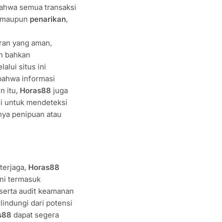
ahwa semua transaksi
maupun
penarikan
,
ran yang aman,
an bahkan
alui situs ini
ahwa informasi
n itu,
Horas88
juga
si untuk mendeteksi
nya penipuan atau
terjaga,
Horas88
ni termasuk
serta audit keamanan
lindungi dari potensi
s88
dapat segera