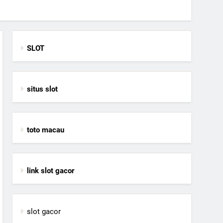
SLOT
situs slot
toto macau
link slot gacor
slot gacor