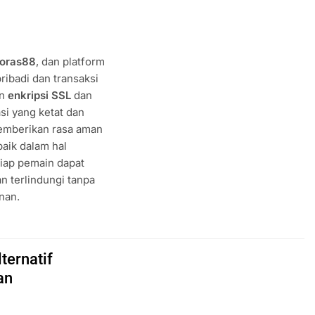
oras88
, dan platform
ribadi dan transaksi
an
enkripsi SSL
dan
si yang ketat dan
mberikan rasa aman
baik dalam hal
iap pemain dapat
n terlindungi tanpa
nan.
ternatif
an