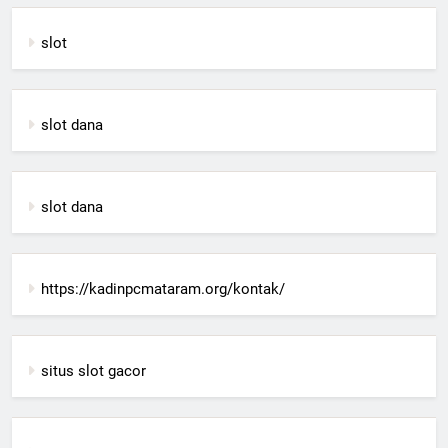
slot
slot dana
slot dana
https://kadinpcmataram.org/kontak/
situs slot gacor