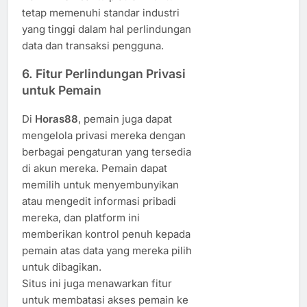
tetap memenuhi standar industri
yang tinggi dalam hal perlindungan
data dan transaksi pengguna.
6.
Fitur Perlindungan Privasi
untuk Pemain
Di
Horas88
, pemain juga dapat
mengelola privasi mereka dengan
berbagai pengaturan yang tersedia
di akun mereka. Pemain dapat
memilih untuk menyembunyikan
atau mengedit informasi pribadi
mereka, dan platform ini
memberikan kontrol penuh kepada
pemain atas data yang mereka pilih
untuk dibagikan.
Situs ini juga menawarkan fitur
untuk membatasi akses pemain ke