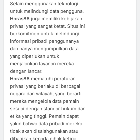
Selain menggunakan teknologi
untuk melindungi data pengguna,
Horas88
juga memiliki kebijakan
privasi yang sangat ketat. Situs ini
berkomitmen untuk melindungi
informasi pribadi penggunanya
dan hanya mengumpulkan data
yang diperlukan untuk
menjalankan layanan mereka
dengan lancar.
Horas88
mematuhi peraturan
privasi yang berlaku di berbagai
negara dan wilayah, yang berarti
mereka mengelola data pemain
sesuai dengan standar hukum dan
etika yang tinggi. Pemain dapat
yakin bahwa data pribadi mereka
tidak akan disalahgunakan atau
dibagikan kepada pihak ketiga