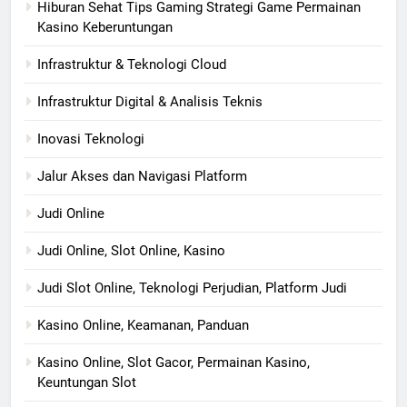
Hiburan Sehat Tips Gaming Strategi Game Permainan
Kasino Keberuntungan
Infrastruktur & Teknologi Cloud
Infrastruktur Digital & Analisis Teknis
Inovasi Teknologi
Jalur Akses dan Navigasi Platform
Judi Online
Judi Online, Slot Online, Kasino
Judi Slot Online, Teknologi Perjudian, Platform Judi
Kasino Online, Keamanan, Panduan
Kasino Online, Slot Gacor, Permainan Kasino,
Keuntungan Slot