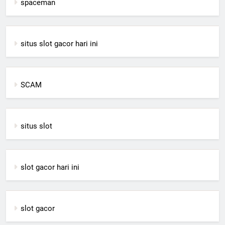
spaceman
situs slot gacor hari ini
SCAM
situs slot
slot gacor hari ini
slot gacor