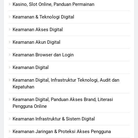
Kasino, Slot Online, Panduan Permainan
Keamanan & Teknologi Digital
Keamanan Akses Digital
Keamanan Akun Digital
Keamanan Browser dan Login
Keamanan Digital
Keamanan Digital, Infrastruktur Teknologi, Audit dan
Kepatuhan
Keamanan Digital, Panduan Akses Brand, Literasi
Pengguna Online
Keamanan Infrastruktur & Sistem Digital
Keamanan Jaringan & Proteksi Akses Pengguna