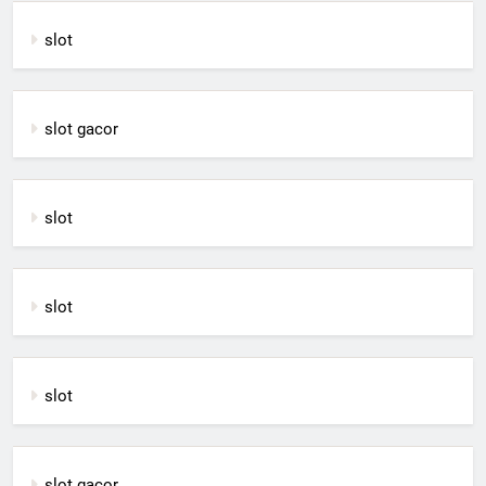
slot
slot gacor
slot
slot
slot
slot gacor