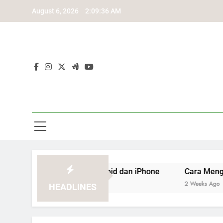
Skip
August 6, 2026
2:09:37 AM
to
content
Mik
Ikuti Visi
 Perangkat Android dan iPhone
Cara Mengoptimalkan 
2 Weeks Ago
HEADLINES