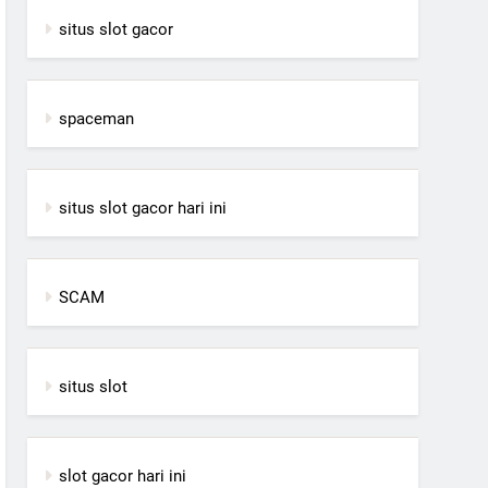
situs slot gacor
spaceman
situs slot gacor hari ini
SCAM
situs slot
slot gacor hari ini