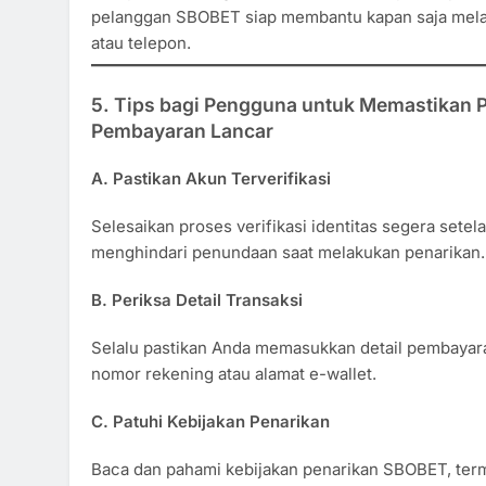
pelanggan SBOBET siap membantu kapan saja melalui
atau telepon.
5.
Tips bagi Pengguna untuk Memastikan 
Pembayaran Lancar
A. Pastikan Akun Terverifikasi
Selesaikan proses verifikasi identitas segera sete
menghindari penundaan saat melakukan penarikan.
B. Periksa Detail Transaksi
Selalu pastikan Anda memasukkan detail pembayara
nomor rekening atau alamat e-wallet.
C. Patuhi Kebijakan Penarikan
Baca dan pahami kebijakan penarikan SBOBET, ter