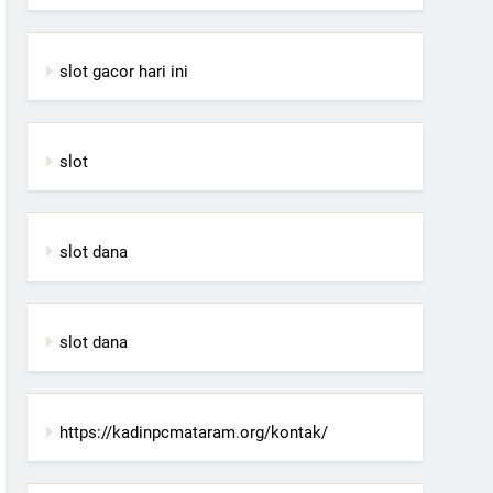
slot gacor hari ini
slot
slot dana
slot dana
https://kadinpcmataram.org/kontak/