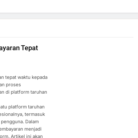
yaran Tepat
n tepat waktu kepada
an proses
n di platform taruhan
atu platform taruhan
esionalnya, termasuk
 pengguna. Dalam
 pembayaran menjadi
rm. Artikel ini akan