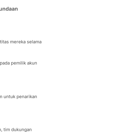
nundaan
titas mereka selama
pada pemilik akun
 untuk penarikan
n, tim dukungan