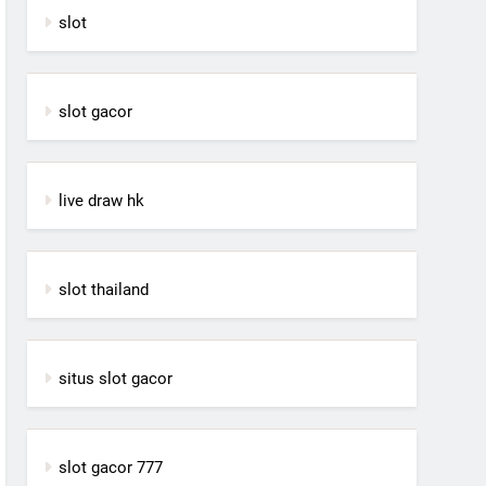
slot
slot gacor
live draw hk
slot thailand
situs slot gacor
slot gacor 777