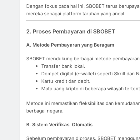
Dengan fokus pada hal ini, SBOBET terus berupaya
mereka sebagai platform taruhan yang andal.
2.
Proses Pembayaran di SBOBET
A. Metode Pembayaran yang Beragam
SBOBET mendukung berbagai metode pembayaran,
Transfer bank lokal.
Dompet digital (e-wallet) seperti Skrill dan Ne
Kartu kredit dan debit.
Mata uang kripto di beberapa wilayah tertent
Metode ini memastikan fleksibilitas dan kemudahan
berbagai negara.
B. Sistem Verifikasi Otomatis
Sebelum pembayaran diproses, SBOBET menggunaka