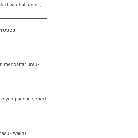
 live chat, email,
Proses
lah mendaftar untuk
n yang benar, seperti
masuk waktu