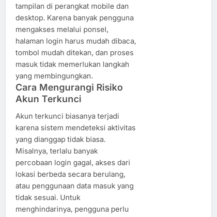
tampilan di perangkat mobile dan
desktop. Karena banyak pengguna
mengakses melalui ponsel,
halaman login harus mudah dibaca,
tombol mudah ditekan, dan proses
masuk tidak memerlukan langkah
yang membingungkan.
Cara Mengurangi Risiko
Akun Terkunci
Akun terkunci biasanya terjadi
karena sistem mendeteksi aktivitas
yang dianggap tidak biasa.
Misalnya, terlalu banyak
percobaan login gagal, akses dari
lokasi berbeda secara berulang,
atau penggunaan data masuk yang
tidak sesuai. Untuk
menghindarinya, pengguna perlu