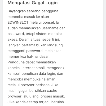
Mengatasi Gagal Login
Bayangkan seorang pengguna
mencoba masuk ke akun
EDWINSLOT melalui ponsel. Ia
sudah memasukkan username dan
password, tetapi sistem menolak
akses. Dalam situasi seperti ini,
langkah pertama bukan langsung
mengganti password, melainkan
memeriksa hal-hal dasar.
Pengguna dapat memastikan
koneksi internet stabil, mengecek
kembali penulisan data login, dan
mencoba membuka halaman
melalui browser berbeda. Jika
masih gagal, bersihkan cache
browser lalu ulangi proses masuk.
Jika kendala tetap terjadi, barulah