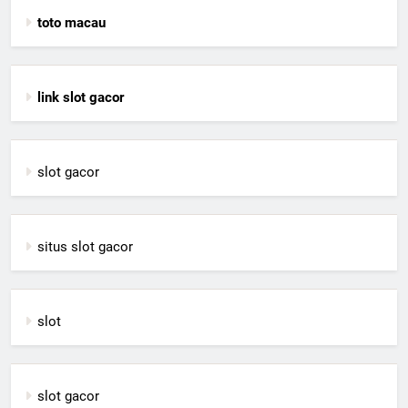
toto macau
link slot gacor
slot gacor
situs slot gacor
slot
slot gacor