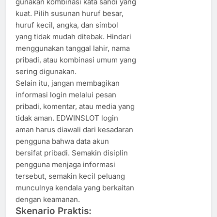
gunakan kombinasi kata sandi yang
kuat. Pilih susunan huruf besar,
huruf kecil, angka, dan simbol
yang tidak mudah ditebak. Hindari
menggunakan tanggal lahir, nama
pribadi, atau kombinasi umum yang
sering digunakan.
Selain itu, jangan membagikan
informasi login melalui pesan
pribadi, komentar, atau media yang
tidak aman. EDWINSLOT login
aman harus diawali dari kesadaran
pengguna bahwa data akun
bersifat pribadi. Semakin disiplin
pengguna menjaga informasi
tersebut, semakin kecil peluang
munculnya kendala yang berkaitan
dengan keamanan.
Skenario Praktis: