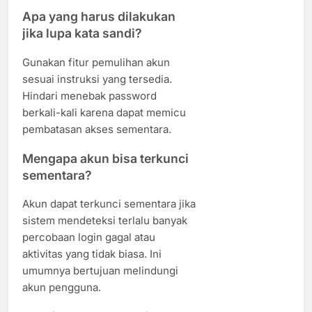
Apa yang harus dilakukan
jika lupa kata sandi?
Gunakan fitur pemulihan akun
sesuai instruksi yang tersedia.
Hindari menebak password
berkali-kali karena dapat memicu
pembatasan akses sementara.
Mengapa akun bisa terkunci
sementara?
Akun dapat terkunci sementara jika
sistem mendeteksi terlalu banyak
percobaan login gagal atau
aktivitas yang tidak biasa. Ini
umumnya bertujuan melindungi
akun pengguna.