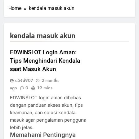
Home
kendala masuk akun
kendala masuk akun
EDWINSLOT Login Aman:
Tips Menghindari Kendala
saat Masuk Akun
c54d907
2 months
ago
0
19 mins
EDWINSLOT login aman dibahas
dengan panduan akses akun, tips
keamanan, dan solusi kendala
masuk agar pengalaman pengguna
lebih jelas.
Memahami Pentingnya