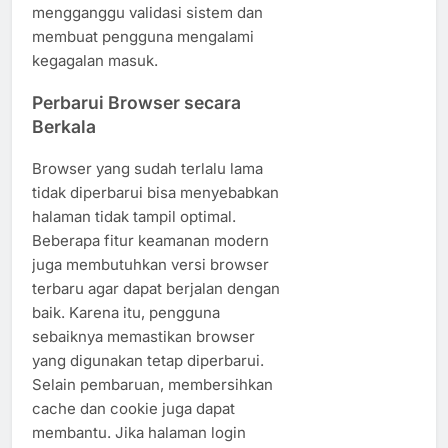
mengganggu validasi sistem dan
membuat pengguna mengalami
kegagalan masuk.
Perbarui Browser secara
Berkala
Browser yang sudah terlalu lama
tidak diperbarui bisa menyebabkan
halaman tidak tampil optimal.
Beberapa fitur keamanan modern
juga membutuhkan versi browser
terbaru agar dapat berjalan dengan
baik. Karena itu, pengguna
sebaiknya memastikan browser
yang digunakan tetap diperbarui.
Selain pembaruan, membersihkan
cache dan cookie juga dapat
membantu. Jika halaman login