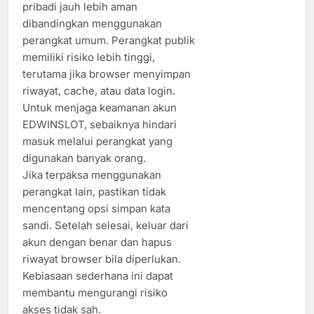
pribadi jauh lebih aman
dibandingkan menggunakan
perangkat umum. Perangkat publik
memiliki risiko lebih tinggi,
terutama jika browser menyimpan
riwayat, cache, atau data login.
Untuk menjaga keamanan akun
EDWINSLOT, sebaiknya hindari
masuk melalui perangkat yang
digunakan banyak orang.
Jika terpaksa menggunakan
perangkat lain, pastikan tidak
mencentang opsi simpan kata
sandi. Setelah selesai, keluar dari
akun dengan benar dan hapus
riwayat browser bila diperlukan.
Kebiasaan sederhana ini dapat
membantu mengurangi risiko
akses tidak sah.