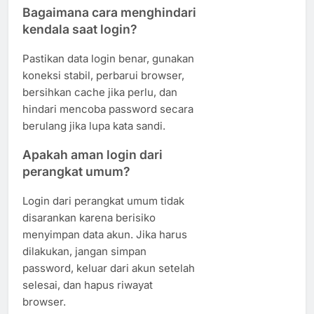
Bagaimana cara menghindari
kendala saat login?
Pastikan data login benar, gunakan
koneksi stabil, perbarui browser,
bersihkan cache jika perlu, dan
hindari mencoba password secara
berulang jika lupa kata sandi.
Apakah aman login dari
perangkat umum?
Login dari perangkat umum tidak
disarankan karena berisiko
menyimpan data akun. Jika harus
dilakukan, jangan simpan
password, keluar dari akun setelah
selesai, dan hapus riwayat
browser.