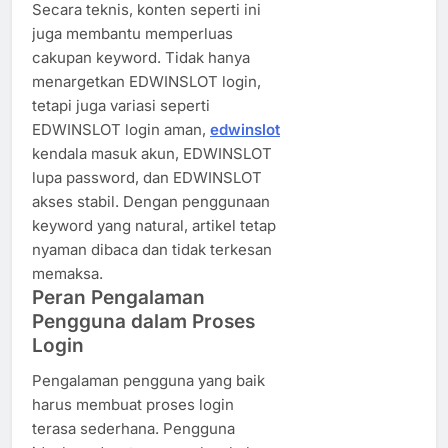
Secara teknis, konten seperti ini
juga membantu memperluas
cakupan keyword. Tidak hanya
menargetkan EDWINSLOT login,
tetapi juga variasi seperti
EDWINSLOT login aman,
edwinslot
kendala masuk akun, EDWINSLOT
lupa password, dan EDWINSLOT
akses stabil. Dengan penggunaan
keyword yang natural, artikel tetap
nyaman dibaca dan tidak terkesan
memaksa.
Peran Pengalaman
Pengguna dalam Proses
Login
Pengalaman pengguna yang baik
harus membuat proses login
terasa sederhana. Pengguna