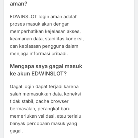
aman?
EDWINSLOT login aman adalah
proses masuk akun dengan
memperhatikan kejelasan akses,
keamanan data, stabilitas koneksi,
dan kebiasaan pengguna dalam
menjaga informasi pribadi.
Mengapa saya gagal masuk
ke akun EDWINSLOT?
Gagal login dapat terjadi karena
salah memasukkan data, koneksi
tidak stabil, cache browser
bermasalah, perangkat baru
memerlukan validasi, atau terlalu
banyak percobaan masuk yang
gagal.