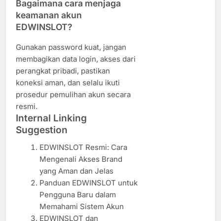
Bagaimana cara menjaga
keamanan akun
EDWINSLOT?
Gunakan password kuat, jangan
membagikan data login, akses dari
perangkat pribadi, pastikan
koneksi aman, dan selalu ikuti
prosedur pemulihan akun secara
resmi.
Internal Linking
Suggestion
EDWINSLOT Resmi: Cara
Mengenali Akses Brand
yang Aman dan Jelas
Panduan EDWINSLOT untuk
Pengguna Baru dalam
Memahami Sistem Akun
EDWINSLOT dan