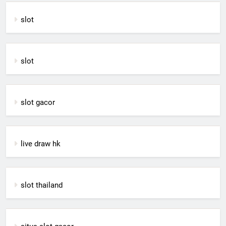
slot
slot
slot gacor
live draw hk
slot thailand