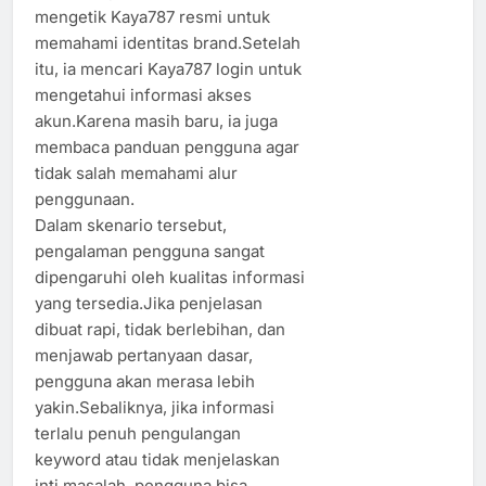
mengetik Kaya787 resmi untuk
memahami identitas brand.Setelah
itu, ia mencari Kaya787 login untuk
mengetahui informasi akses
akun.Karena masih baru, ia juga
membaca panduan pengguna agar
tidak salah memahami alur
penggunaan.
Dalam skenario tersebut,
pengalaman pengguna sangat
dipengaruhi oleh kualitas informasi
yang tersedia.Jika penjelasan
dibuat rapi, tidak berlebihan, dan
menjawab pertanyaan dasar,
pengguna akan merasa lebih
yakin.Sebaliknya, jika informasi
terlalu penuh pengulangan
keyword atau tidak menjelaskan
inti masalah, pengguna bisa