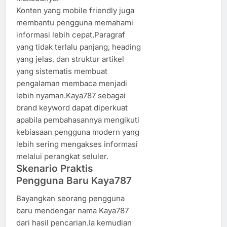
Konten yang mobile friendly juga
membantu pengguna memahami
informasi lebih cepat.Paragraf
yang tidak terlalu panjang, heading
yang jelas, dan struktur artikel
yang sistematis membuat
pengalaman membaca menjadi
lebih nyaman.Kaya787 sebagai
brand keyword dapat diperkuat
apabila pembahasannya mengikuti
kebiasaan pengguna modern yang
lebih sering mengakses informasi
melalui perangkat seluler.
Skenario Praktis
Pengguna Baru Kaya787
Bayangkan seorang pengguna
baru mendengar nama Kaya787
dari hasil pencarian.Ia kemudian