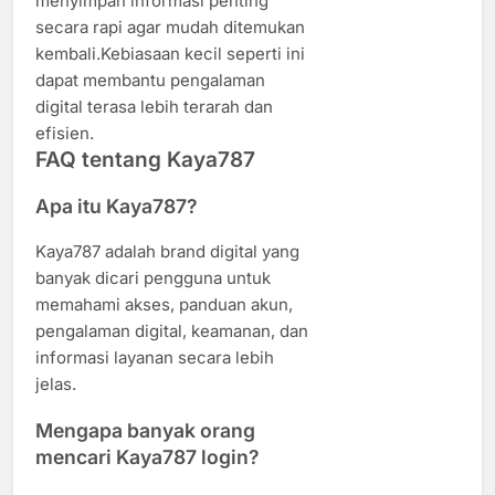
menyimpan informasi penting
secara rapi agar mudah ditemukan
kembali.Kebiasaan kecil seperti ini
dapat membantu pengalaman
digital terasa lebih terarah dan
efisien.
FAQ tentang Kaya787
Apa itu Kaya787?
Kaya787 adalah brand digital yang
banyak dicari pengguna untuk
memahami akses, panduan akun,
pengalaman digital, keamanan, dan
informasi layanan secara lebih
jelas.
Mengapa banyak orang
mencari Kaya787 login?