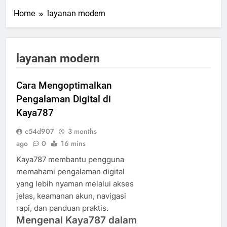
Home
layanan modern
layanan modern
Cara Mengoptimalkan
Pengalaman Digital di
Kaya787
c54d907
3 months
ago
0
16 mins
Kaya787 membantu pengguna
memahami pengalaman digital
yang lebih nyaman melalui akses
jelas, keamanan akun, navigasi
rapi, dan panduan praktis.
Mengenal Kaya787 dalam