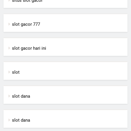
situs slot gacor
slot gacor 777
slot gacor hari ini
slot
slot dana
slot dana