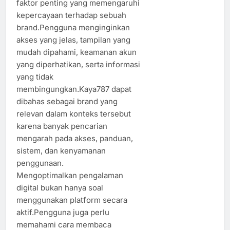
faktor penting yang memengaruhi
kepercayaan terhadap sebuah
brand.Pengguna menginginkan
akses yang jelas, tampilan yang
mudah dipahami, keamanan akun
yang diperhatikan, serta informasi
yang tidak
membingungkan.Kaya787 dapat
dibahas sebagai brand yang
relevan dalam konteks tersebut
karena banyak pencarian
mengarah pada akses, panduan,
sistem, dan kenyamanan
penggunaan.
Mengoptimalkan pengalaman
digital bukan hanya soal
menggunakan platform secara
aktif.Pengguna juga perlu
memahami cara membaca