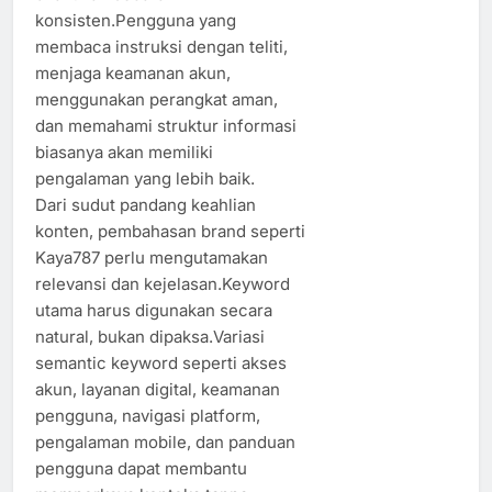
konsisten.Pengguna yang
membaca instruksi dengan teliti,
menjaga keamanan akun,
menggunakan perangkat aman,
dan memahami struktur informasi
biasanya akan memiliki
pengalaman yang lebih baik.
Dari sudut pandang keahlian
konten, pembahasan brand seperti
Kaya787 perlu mengutamakan
relevansi dan kejelasan.Keyword
utama harus digunakan secara
natural, bukan dipaksa.Variasi
semantic keyword seperti akses
akun, layanan digital, keamanan
pengguna, navigasi platform,
pengalaman mobile, dan panduan
pengguna dapat membantu