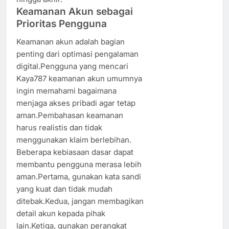
Keamanan Akun sebagai
Prioritas Pengguna
Keamanan akun adalah bagian
penting dari optimasi pengalaman
digital.Pengguna yang mencari
Kaya787 keamanan akun umumnya
ingin memahami bagaimana
menjaga akses pribadi agar tetap
aman.Pembahasan keamanan
harus realistis dan tidak
menggunakan klaim berlebihan.
Beberapa kebiasaan dasar dapat
membantu pengguna merasa lebih
aman.Pertama, gunakan kata sandi
yang kuat dan tidak mudah
ditebak.Kedua, jangan membagikan
detail akun kepada pihak
lain.Ketiga, gunakan perangkat