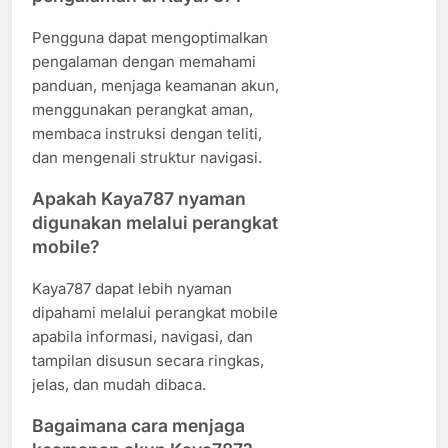
Pengguna dapat mengoptimalkan
pengalaman dengan memahami
panduan, menjaga keamanan akun,
menggunakan perangkat aman,
membaca instruksi dengan teliti,
dan mengenali struktur navigasi.
Apakah Kaya787 nyaman
digunakan melalui perangkat
mobile?
Kaya787 dapat lebih nyaman
dipahami melalui perangkat mobile
apabila informasi, navigasi, dan
tampilan disusun secara ringkas,
jelas, dan mudah dibaca.
Bagaimana cara menjaga