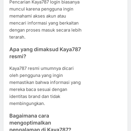
Pencarian Kaya787 login biasanya
muncul karena pengguna ingin
memahami akses akun atau
mencari informasi yang berkaitan
dengan proses masuk secara lebih
terarah.
Apa yang dimaksud Kaya787
resmi?
Kaya787 resmi umumnya dicari
oleh pengguna yang ingin
memastikan bahwa informasi yang
mereka baca sesuai dengan
identitas brand dan tidak
membingungkan.
Bagaimana cara
mengoptimalkan
pengalaman di Kaya787?