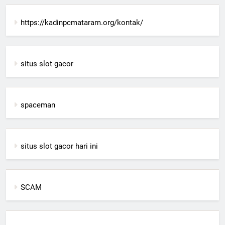
https://kadinpcmataram.org/kontak/
situs slot gacor
spaceman
situs slot gacor hari ini
SCAM