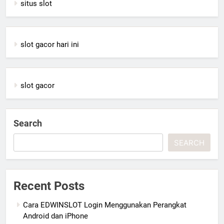
situs slot
slot gacor hari ini
slot gacor
Search
SEARCH
Recent Posts
Cara EDWINSLOT Login Menggunakan Perangkat
Android dan iPhone