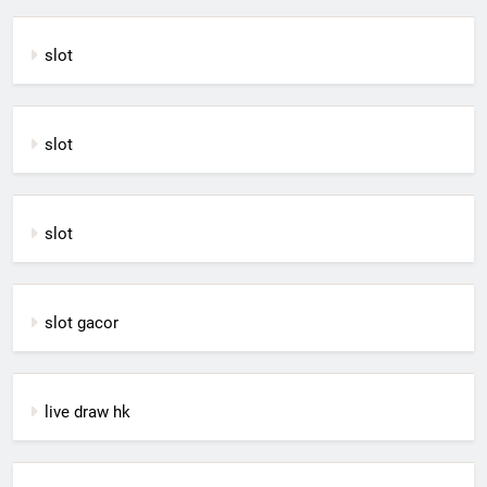
slot
slot
slot
slot gacor
live draw hk