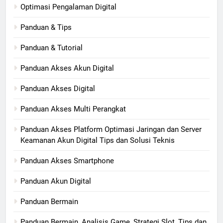
Optimasi Pengalaman Digital
Panduan & Tips
Panduan & Tutorial
Panduan Akses Akun Digital
Panduan Akses Digital
Panduan Akses Multi Perangkat
Panduan Akses Platform Optimasi Jaringan dan Server
Keamanan Akun Digital Tips dan Solusi Teknis
Panduan Akses Smartphone
Panduan Akun Digital
Panduan Bermain
Panduan Bermain, Analisis Game, Strategi Slot, Tips dan