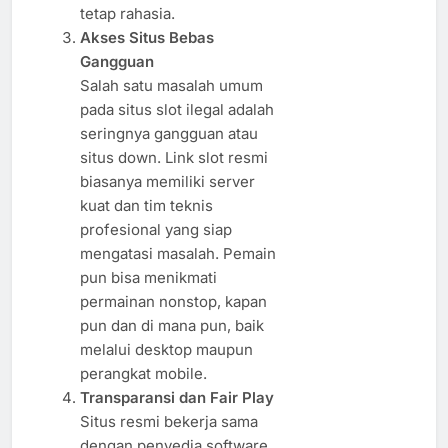
tetap rahasia.
Akses Situs Bebas
Gangguan
Salah satu masalah umum
pada situs slot ilegal adalah
seringnya gangguan atau
situs down. Link slot resmi
biasanya memiliki server
kuat dan tim teknis
profesional yang siap
mengatasi masalah. Pemain
pun bisa menikmati
permainan nonstop, kapan
pun dan di mana pun, baik
melalui desktop maupun
perangkat mobile.
Transparansi dan Fair Play
Situs resmi bekerja sama
dengan penyedia software