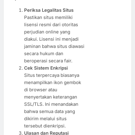
Periksa Legalitas Situs
Pastikan situs memiliki
lisensi resmi dari otoritas
perjudian online yang
diakui. Lisensi ini menjadi
jaminan bahwa situs diawasi
secara hukum dan
beroperasi secara fair.
Cek Sistem Enkripsi
Situs terpercaya biasanya
menampilkan ikon gembok
di browser atau
menyertakan keterangan
SSL/TLS. Ini menandakan
bahwa semua data yang
dikirim melalui situs
tersebut dienkripsi.
Ulasan dan Reputasi