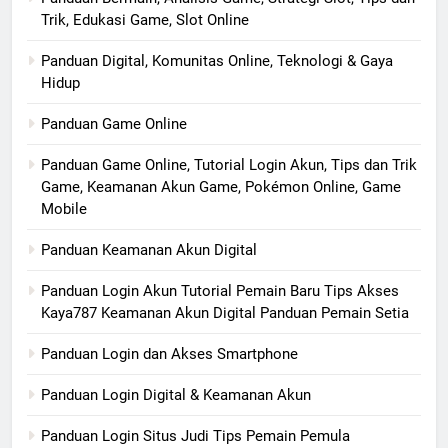
Trik, Edukasi Game, Slot Online
Panduan Digital, Komunitas Online, Teknologi & Gaya
Hidup
Panduan Game Online
Panduan Game Online, Tutorial Login Akun, Tips dan Trik
Game, Keamanan Akun Game, Pokémon Online, Game
Mobile
Panduan Keamanan Akun Digital
Panduan Login Akun Tutorial Pemain Baru Tips Akses
Kaya787 Keamanan Akun Digital Panduan Pemain Setia
Panduan Login dan Akses Smartphone
Panduan Login Digital & Keamanan Akun
Panduan Login Situs Judi Tips Pemain Pemula