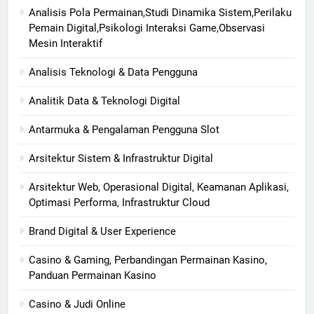
Analisis Pola Permainan,Studi Dinamika Sistem,Perilaku
Pemain Digital,Psikologi Interaksi Game,Observasi
Mesin Interaktif
Analisis Teknologi & Data Pengguna
Analitik Data & Teknologi Digital
Antarmuka & Pengalaman Pengguna Slot
Arsitektur Sistem & Infrastruktur Digital
Arsitektur Web, Operasional Digital, Keamanan Aplikasi,
Optimasi Performa, Infrastruktur Cloud
Brand Digital & User Experience
Casino & Gaming, Perbandingan Permainan Kasino,
Panduan Permainan Kasino
Casino & Judi Online