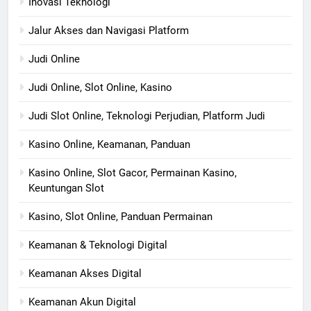
Inovasi Teknologi
Jalur Akses dan Navigasi Platform
Judi Online
Judi Online, Slot Online, Kasino
Judi Slot Online, Teknologi Perjudian, Platform Judi
Kasino Online, Keamanan, Panduan
Kasino Online, Slot Gacor, Permainan Kasino,
Keuntungan Slot
Kasino, Slot Online, Panduan Permainan
Keamanan & Teknologi Digital
Keamanan Akses Digital
Keamanan Akun Digital