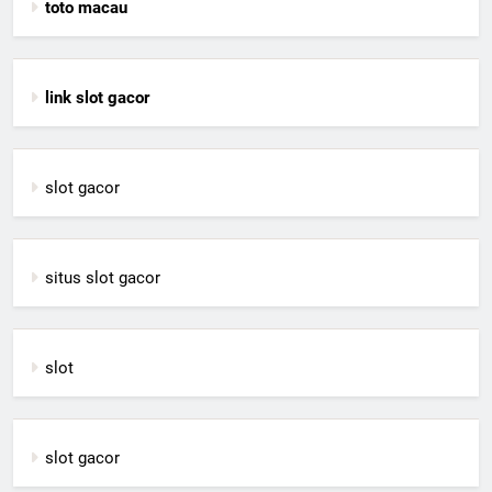
toto macau
link slot gacor
slot gacor
situs slot gacor
slot
slot gacor