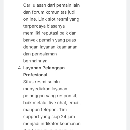
Cari ulasan dari pemain lain
dan forum komunitas judi
online. Link slot resmi yang
terpercaya biasanya
memiliki reputasi baik dan
banyak pemain yang puas
dengan layanan keamanan
dan pengalaman
bermainnya.
Layanan Pelanggan
Profesional
Situs resmi selalu
menyediakan layanan
pelanggan yang responsif,
baik melalui live chat, email,
maupun telepon. Tim
support yang siap 24 jam
menjadi indikator keamanan