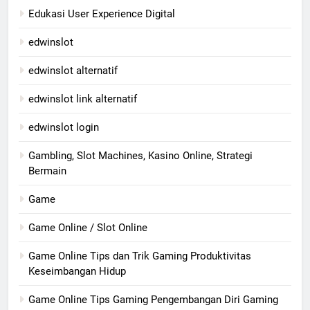
Edukasi User Experience Digital
edwinslot
edwinslot alternatif
edwinslot link alternatif
edwinslot login
Gambling, Slot Machines, Kasino Online, Strategi
Bermain
Game
Game Online / Slot Online
Game Online Tips dan Trik Gaming Produktivitas
Keseimbangan Hidup
Game Online Tips Gaming Pengembangan Diri Gaming