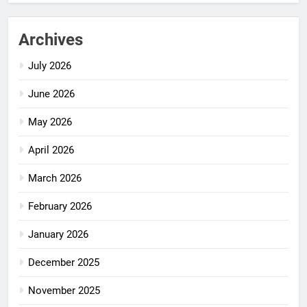
Archives
July 2026
June 2026
May 2026
April 2026
March 2026
February 2026
January 2026
December 2025
November 2025