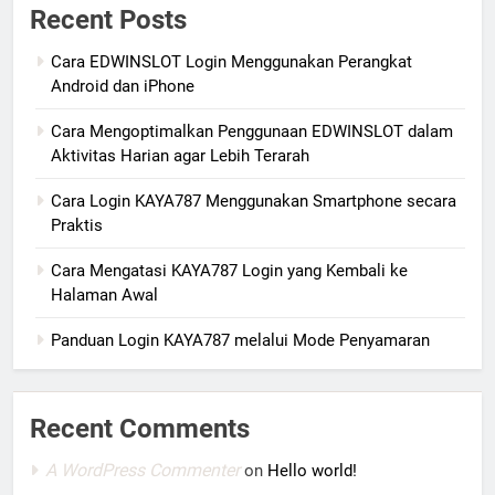
Recent Posts
Cara EDWINSLOT Login Menggunakan Perangkat
Android dan iPhone
Cara Mengoptimalkan Penggunaan EDWINSLOT dalam
Aktivitas Harian agar Lebih Terarah
Cara Login KAYA787 Menggunakan Smartphone secara
Praktis
Cara Mengatasi KAYA787 Login yang Kembali ke
Halaman Awal
Panduan Login KAYA787 melalui Mode Penyamaran
Recent Comments
A WordPress Commenter
on
Hello world!