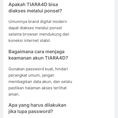
Apakah TIARA4D bisa
diakses melalui ponsel?
Umumnya brand digital modern
dapat diakses melalui ponsel
selama browser mendukung dan
koneksi internet stabil.
Bagaimana cara menjaga
keamanan akun TIARA4D?
Gunakan password kuat, hindari
perangkat umum, jangan
membagikan data akun, dan selalu
pastikan halaman akses terlihat
aman.
Apa yang harus dilakukan
jika lupa password?