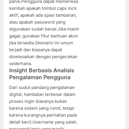
panik.Pengguna dapat memeriksa
kembali apakah tombol caps lock
aktif, apakah ada spasi tambahan,
atau apakah password yang
digunakan sudah benar.Jika masih
gagal, gunakan fitur bantuan akun
jika tersedia.Skenario ini umum
terjadi dan biasanya dapat
diselesaikan dengan pengecekan
sederhana.
Insight Berbasis Analisis
Pengalaman Pengguna
Dari sudut pandang pengalaman
digital, hambatan terbesar dalam
proses login biasanya bukan
karena sistem yang rumit, tetapi
karena kurangnya perhatian pada
detail kecil.Username yang salah,
password lama yang masih