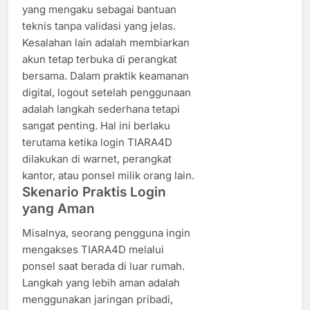
yang mengaku sebagai bantuan
teknis tanpa validasi yang jelas.
Kesalahan lain adalah membiarkan
akun tetap terbuka di perangkat
bersama. Dalam praktik keamanan
digital, logout setelah penggunaan
adalah langkah sederhana tetapi
sangat penting. Hal ini berlaku
terutama ketika login TIARA4D
dilakukan di warnet, perangkat
kantor, atau ponsel milik orang lain.
Skenario Praktis Login
yang Aman
Misalnya, seorang pengguna ingin
mengakses TIARA4D melalui
ponsel saat berada di luar rumah.
Langkah yang lebih aman adalah
menggunakan jaringan pribadi,