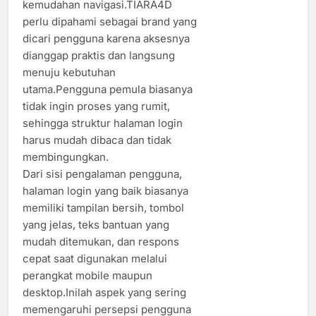
kemudahan navigasi.TIARA4D
perlu dipahami sebagai brand yang
dicari pengguna karena aksesnya
dianggap praktis dan langsung
menuju kebutuhan
utama.Pengguna pemula biasanya
tidak ingin proses yang rumit,
sehingga struktur halaman login
harus mudah dibaca dan tidak
membingungkan.
Dari sisi pengalaman pengguna,
halaman login yang baik biasanya
memiliki tampilan bersih, tombol
yang jelas, teks bantuan yang
mudah ditemukan, dan respons
cepat saat digunakan melalui
perangkat mobile maupun
desktop.Inilah aspek yang sering
memengaruhi persepsi pengguna