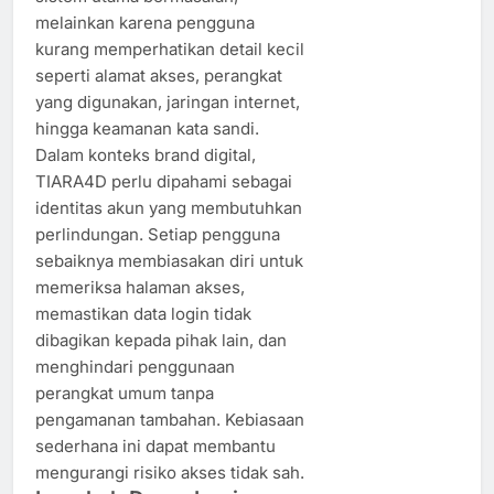
melainkan karena pengguna
kurang memperhatikan detail kecil
seperti alamat akses, perangkat
yang digunakan, jaringan internet,
hingga keamanan kata sandi.
Dalam konteks brand digital,
TIARA4D perlu dipahami sebagai
identitas akun yang membutuhkan
perlindungan. Setiap pengguna
sebaiknya membiasakan diri untuk
memeriksa halaman akses,
memastikan data login tidak
dibagikan kepada pihak lain, dan
menghindari penggunaan
perangkat umum tanpa
pengamanan tambahan. Kebiasaan
sederhana ini dapat membantu
mengurangi risiko akses tidak sah.