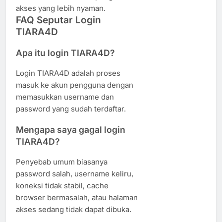
akses yang lebih nyaman.
FAQ Seputar Login
TIARA4D
Apa itu login TIARA4D?
Login TIARA4D adalah proses
masuk ke akun pengguna dengan
memasukkan username dan
password yang sudah terdaftar.
Mengapa saya gagal login
TIARA4D?
Penyebab umum biasanya
password salah, username keliru,
koneksi tidak stabil, cache
browser bermasalah, atau halaman
akses sedang tidak dapat dibuka.