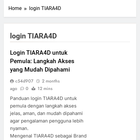
Home
login TIARA4D
login TIARA4D
Login TIARA4D untuk
Pemula: Langkah Akses
yang Mudah Dipahami
c54d907
2 months
ago
0
12 mins
Panduan login TIARA4D untuk
pemula dengan langkah akses
jelas, aman, dan mudah dipahami
agar pengalaman pengguna lebih
nyaman.
Mengenal TIARA4D sebagai Brand