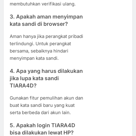
membutuhkan verifikasi ulang.
3. Apakah aman menyimpan
kata sandi di browser?
Aman hanya jika perangkat pribadi
terlindungi. Untuk perangkat
bersama, sebaiknya hindari
menyimpan kata sandi.
4. Apa yang harus dilakukan
jika lupa kata sandi
TIARA4D?
Gunakan fitur pemulihan akun dan
buat kata sandi baru yang kuat
serta berbeda dari akun lain.
5. Apakah login TIARA4D
bisa dilakukan lewat HP?