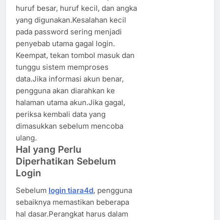
huruf besar, huruf kecil, dan angka
yang digunakan.Kesalahan kecil
pada password sering menjadi
penyebab utama gagal login.
Keempat, tekan tombol masuk dan
tunggu sistem memproses
data.Jika informasi akun benar,
pengguna akan diarahkan ke
halaman utama akun.Jika gagal,
periksa kembali data yang
dimasukkan sebelum mencoba
ulang.
Hal yang Perlu
Diperhatikan Sebelum
Login
Sebelum
login tiara4d
, pengguna
sebaiknya memastikan beberapa
hal dasar.Perangkat harus dalam