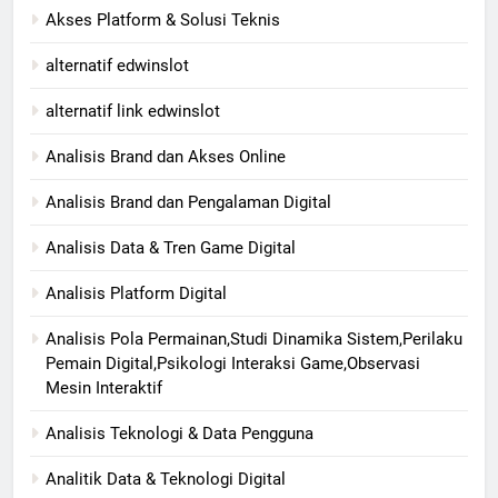
Akses Platform & Solusi Teknis
alternatif edwinslot
alternatif link edwinslot
Analisis Brand dan Akses Online
Analisis Brand dan Pengalaman Digital
Analisis Data & Tren Game Digital
Analisis Platform Digital
Analisis Pola Permainan,Studi Dinamika Sistem,Perilaku
Pemain Digital,Psikologi Interaksi Game,Observasi
Mesin Interaktif
Analisis Teknologi & Data Pengguna
Analitik Data & Teknologi Digital