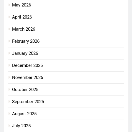
May 2026
April 2026
March 2026
February 2026
January 2026
December 2025
November 2025
October 2025
September 2025
August 2025
July 2025