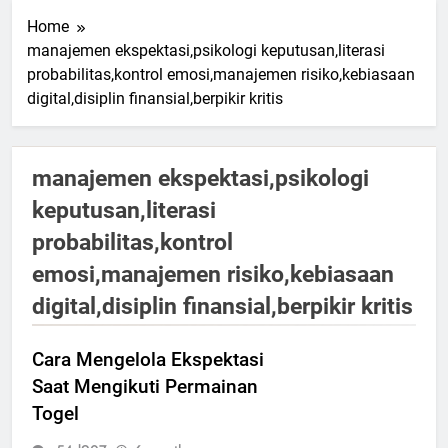
Home
manajemen ekspektasi,psikologi keputusan,literasi
probabilitas,kontrol emosi,manajemen risiko,kebiasaan
digital,disiplin finansial,berpikir kritis
manajemen ekspektasi,psikologi
keputusan,literasi
probabilitas,kontrol
emosi,manajemen risiko,kebiasaan
digital,disiplin finansial,berpikir kritis
Cara Mengelola Ekspektasi
Saat Mengikuti Permainan
Togel