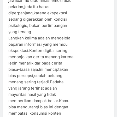
jawabanmu didominasi emosi atau
pelarian,jeda itu harus
diperpanjang,karena ekspektasi
sedang digerakkan oleh kondisi
psikologis, bukan pertimbangan
yang tenang.
Langkah kelima adalah mengelola
paparan informasi yang memicu
ekspektasi.Konten digital sering
menonjolkan cerita menang karena
lebih menarik daripada cerita
biasa-biasa saja.Ini menciptakan
bias persepsi,seolah peluang
menang sering terjadi.Padahal
yang jarang terlihat adalah
mayoritas hasil yang tidak
memberikan dampak besar.Kamu
bisa mengurangi bias ini dengan
membatasi konsumsi konten