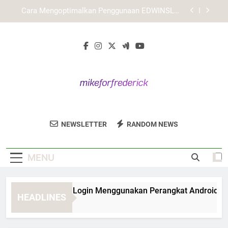
Skip
Cara Login KAYA787 Menggunakan Smartphone
to
secara Praktis
content
Cara Mengatasi KAYA787 Login yang Kembali ke
Halaman Awal
Cara EDWINSLOT Login Menggunakan Perangkat
Android dan iPhone
Cara Mengoptimalkan Penggunaan EDWINSLOT
dalam Aktivitas Harian agar Lebih Terarah
Cara Login KAYA787 Menggunakan Smartphone
secara Praktis
Mike For
Ikuti Visi Dan Misi Kampanye Mike For
Cara Mengatasi KAYA787 Login yang Kembali ke
NEWSLETTER
RANDOM NEWS
Frederick
Halaman Awal
Frederick Untuk Kota Frederick Yang Lebih
Baik.
MENU
ra EDWINSLOT Login Menggunakan Perangkat Android dan i
HEADLINES
Weeks Ago