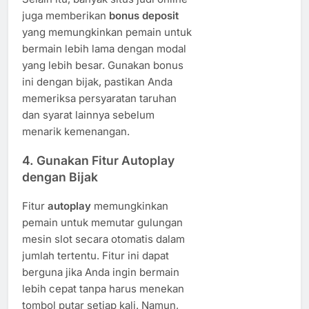
juga memberikan
bonus deposit
yang memungkinkan pemain untuk
bermain lebih lama dengan modal
yang lebih besar. Gunakan bonus
ini dengan bijak, pastikan Anda
memeriksa persyaratan taruhan
dan syarat lainnya sebelum
menarik kemenangan.
4.
Gunakan Fitur Autoplay
dengan Bijak
Fitur
autoplay
memungkinkan
pemain untuk memutar gulungan
mesin slot secara otomatis dalam
jumlah tertentu. Fitur ini dapat
berguna jika Anda ingin bermain
lebih cepat tanpa harus menekan
tombol putar setiap kali. Namun,