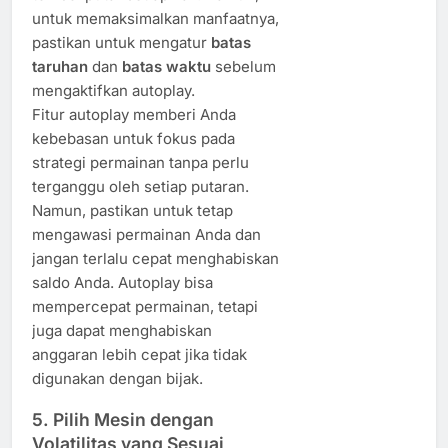
untuk memaksimalkan manfaatnya,
pastikan untuk mengatur
batas
taruhan
dan
batas waktu
sebelum
mengaktifkan autoplay.
Fitur autoplay memberi Anda
kebebasan untuk fokus pada
strategi permainan tanpa perlu
terganggu oleh setiap putaran.
Namun, pastikan untuk tetap
mengawasi permainan Anda dan
jangan terlalu cepat menghabiskan
saldo Anda. Autoplay bisa
mempercepat permainan, tetapi
juga dapat menghabiskan
anggaran lebih cepat jika tidak
digunakan dengan bijak.
5.
Pilih Mesin dengan
Volatilitas yang Sesuai