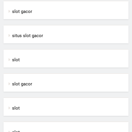
slot gacor
situs slot gacor
slot
slot gacor
slot