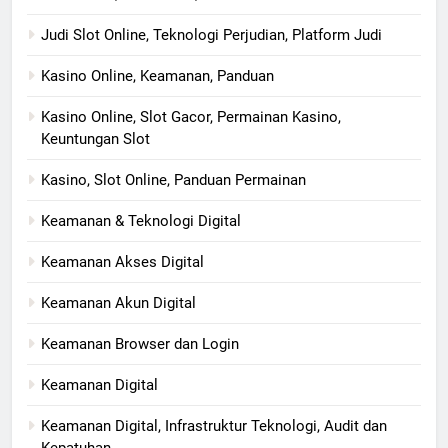
Judi Slot Online, Teknologi Perjudian, Platform Judi
Kasino Online, Keamanan, Panduan
Kasino Online, Slot Gacor, Permainan Kasino,
Keuntungan Slot
Kasino, Slot Online, Panduan Permainan
Keamanan & Teknologi Digital
Keamanan Akses Digital
Keamanan Akun Digital
Keamanan Browser dan Login
Keamanan Digital
Keamanan Digital, Infrastruktur Teknologi, Audit dan
Kepatuhan