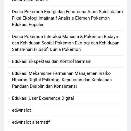
Dunia Pokémon Energi dan Fenomena Alam Sains dalam
Fiksi Ekologi Imajinatif Analisis Elemen Pokémon
Edukasi Populer
Dunia Pokémon Interaksi Manusia & Pokémon Budaya
dan Kehidupan Sosial Pokémon Ekologi dan Kehidupan
Sehari-hari Filosofi Dunia Pokémon
Edukasi Ekspektasi dan Kontrol Bermain
Edukasi Mekanisme Permainan Manajemen Risiko
Hiburan Digital Psikologi Keputusan dan Kebiasaan
Panduan Disiplin dan Konsistensi
Edukasi User Experience Digital
edwinslot
edwinslot alternatif