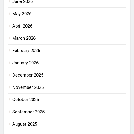
June 2026
May 2026
April 2026
March 2026
February 2026
January 2026
December 2025
November 2025
October 2025
September 2025
August 2025