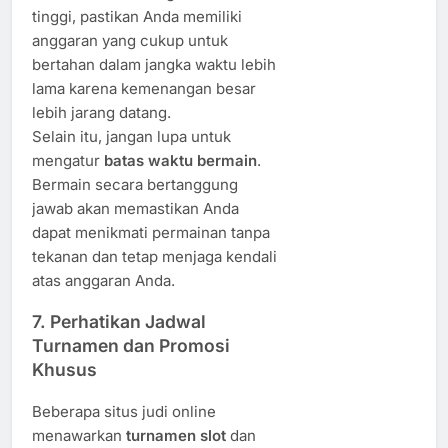
tinggi, pastikan Anda memiliki
anggaran yang cukup untuk
bertahan dalam jangka waktu lebih
lama karena kemenangan besar
lebih jarang datang.
Selain itu, jangan lupa untuk
mengatur
batas waktu bermain
.
Bermain secara bertanggung
jawab akan memastikan Anda
dapat menikmati permainan tanpa
tekanan dan tetap menjaga kendali
atas anggaran Anda.
7.
Perhatikan Jadwal
Turnamen dan Promosi
Khusus
Beberapa situs judi online
menawarkan
turnamen slot
dan