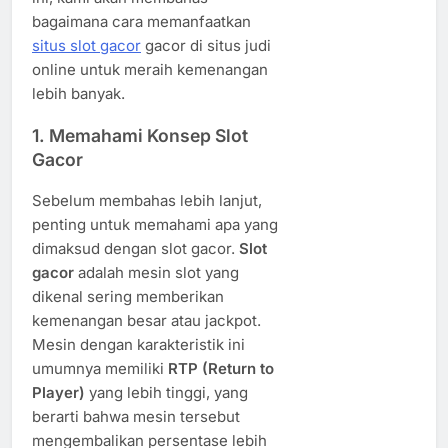
bagaimana cara memanfaatkan
situs slot gacor
gacor di situs judi
online untuk meraih kemenangan
lebih banyak.
1.
Memahami Konsep Slot
Gacor
Sebelum membahas lebih lanjut,
penting untuk memahami apa yang
dimaksud dengan slot gacor.
Slot
gacor
adalah mesin slot yang
dikenal sering memberikan
kemenangan besar atau jackpot.
Mesin dengan karakteristik ini
umumnya memiliki
RTP (Return to
Player)
yang lebih tinggi, yang
berarti bahwa mesin tersebut
mengembalikan persentase lebih