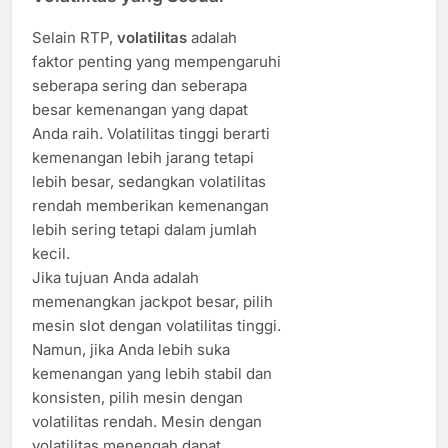
Selain RTP,
volatilitas
adalah
faktor penting yang mempengaruhi
seberapa sering dan seberapa
besar kemenangan yang dapat
Anda raih. Volatilitas tinggi berarti
kemenangan lebih jarang tetapi
lebih besar, sedangkan volatilitas
rendah memberikan kemenangan
lebih sering tetapi dalam jumlah
kecil.
Jika tujuan Anda adalah
memenangkan jackpot besar, pilih
mesin slot dengan volatilitas tinggi.
Namun, jika Anda lebih suka
kemenangan yang lebih stabil dan
konsisten, pilih mesin dengan
volatilitas rendah. Mesin dengan
volatilitas menengah dapat