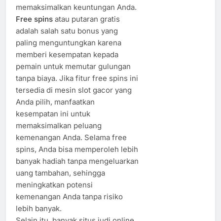
memaksimalkan keuntungan Anda.
Free spins
atau putaran gratis
adalah salah satu bonus yang
paling menguntungkan karena
memberi kesempatan kepada
pemain untuk memutar gulungan
tanpa biaya. Jika fitur free spins ini
tersedia di mesin slot gacor yang
Anda pilih, manfaatkan
kesempatan ini untuk
memaksimalkan peluang
kemenangan Anda. Selama free
spins, Anda bisa memperoleh lebih
banyak hadiah tanpa mengeluarkan
uang tambahan, sehingga
meningkatkan potensi
kemenangan Anda tanpa risiko
lebih banyak.
Selain itu, banyak situs judi online