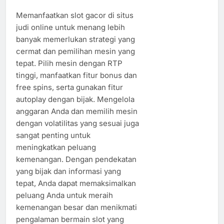
Memanfaatkan slot gacor di situs
judi online untuk menang lebih
banyak memerlukan strategi yang
cermat dan pemilihan mesin yang
tepat. Pilih mesin dengan RTP
tinggi, manfaatkan fitur bonus dan
free spins, serta gunakan fitur
autoplay dengan bijak. Mengelola
anggaran Anda dan memilih mesin
dengan volatilitas yang sesuai juga
sangat penting untuk
meningkatkan peluang
kemenangan. Dengan pendekatan
yang bijak dan informasi yang
tepat, Anda dapat memaksimalkan
peluang Anda untuk meraih
kemenangan besar dan menikmati
pengalaman bermain slot yang