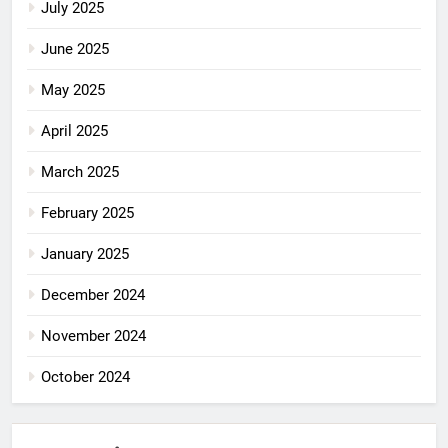
July 2025
June 2025
May 2025
April 2025
March 2025
February 2025
January 2025
December 2024
November 2024
October 2024