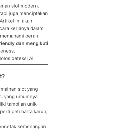
inan slot modern.
tapi juga menciptakan
rtikel ini akan
ara kerjanya dalam
lu memahami peran
iendly dan mengikuti
veness,
olos deteksi AI.
t?
rmainan slot yang
n
, yang umumnya
liki tampilan unik—
erti peti harta karun,
mencetak kemenangan