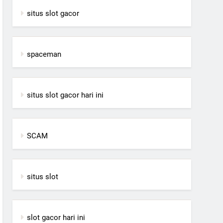
situs slot gacor
spaceman
situs slot gacor hari ini
SCAM
situs slot
slot gacor hari ini