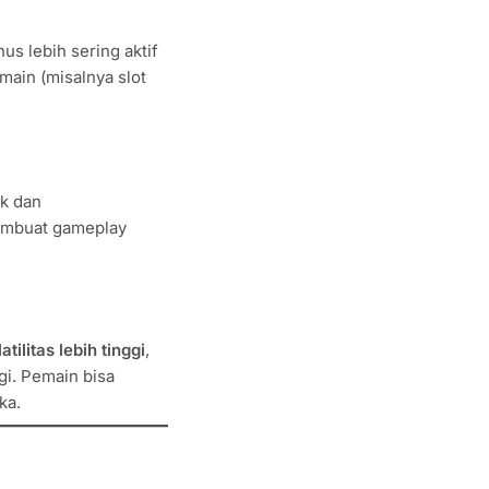
s lebih sering aktif
main (misalnya slot
k dan
membuat gameplay
atilitas lebih tinggi
,
ggi. Pemain bisa
ka.