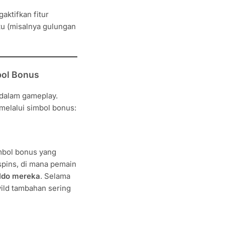
aktifkan fitur
u (misalnya gulungan
bol Bonus
 dalam gameplay.
melalui simbol bonus:
imbol bonus yang
spins, di mana pemain
ldo mereka
. Selama
wild tambahan sering