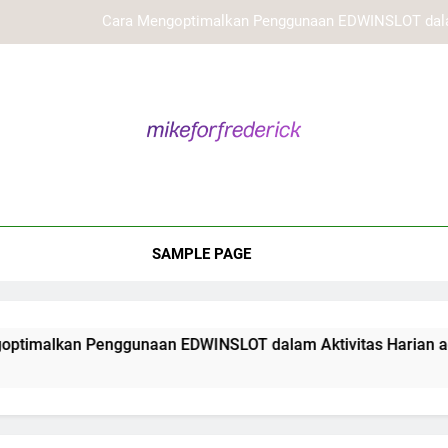
Cara Mengoptimalkan Penggunaan EDWINSLOT dalam 
Cara Login KAYA787 Me
Cara Mengatasi KAYA787
Cara EDWINSLOT Login Menggu
e For Frederick
Cara Mengoptimalkan Penggunaan EDWINSLOT dalam 
 Dan Misi Kampanye Mike For Frederick Untuk Kota Frederick Yan
Cara Login KAYA787 Me
SAMPLE PAGE
Cara Mengatasi KAYA787
Penggunaan EDWINSLOT dalam Aktivitas Harian agar Lebih T