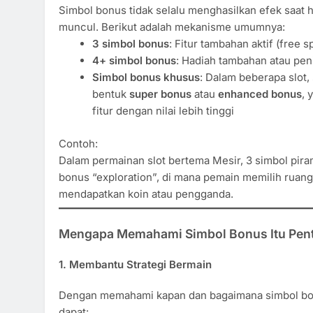
Simbol bonus tidak selalu menghasilkan efek saat 
muncul. Berikut adalah mekanisme umumnya:
3 simbol bonus
: Fitur tambahan aktif (free 
4+ simbol bonus
: Hadiah tambahan atau penin
Simbol bonus khusus
: Dalam beberapa slot, 
bentuk
super bonus
atau
enhanced bonus
, 
fitur dengan nilai lebih tinggi
Contoh:
Dalam permainan slot bertema Mesir, 3 simbol pir
bonus “exploration”, di mana pemain memilih ruang
mendapatkan koin atau pengganda.
Mengapa Memahami Simbol Bonus Itu Pen
1.
Membantu Strategi Bermain
Dengan memahami kapan dan bagaimana simbol bo
dapat: