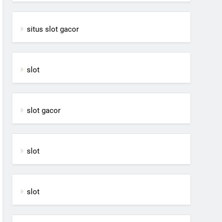
situs slot gacor
slot
slot gacor
slot
slot