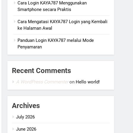
Cara Login KAYA787 Menggunakan
Smartphone secara Praktis
Cara Mengatasi KAYA787 Login yang Kembali
ke Halaman Awal
Panduan Login KAYA787 melalui Mode
Penyamaran
Recent Comments
A WordPress Commenter
on
Hello world!
Archives
July 2026
June 2026