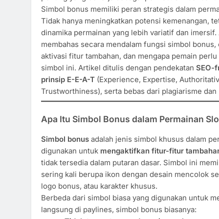
Simbol bonus memiliki peran strategis dalam perma
Tidak hanya meningkatkan potensi kemenangan, te
dinamika permainan yang lebih variatif dan imersif. A
membahas secara mendalam fungsi simbol bonus, c
aktivasi fitur tambahan, dan mengapa pemain per
simbol ini. Artikel ditulis dengan pendekatan
SEO-fr
prinsip E-E-A-T
(Experience, Expertise, Authoritati
Trustworthiness), serta bebas dari plagiarisme dan l
Apa Itu Simbol Bonus dalam Permainan Slo
Simbol bonus
adalah jenis simbol khusus dalam pe
digunakan untuk
mengaktifkan fitur-fitur tambaha
tidak tersedia dalam putaran dasar. Simbol ini memi
sering kali berupa ikon dengan desain mencolok sep
logo bonus, atau karakter khusus.
Berbeda dari simbol biasa yang digunakan untuk 
langsung di paylines, simbol bonus biasanya: