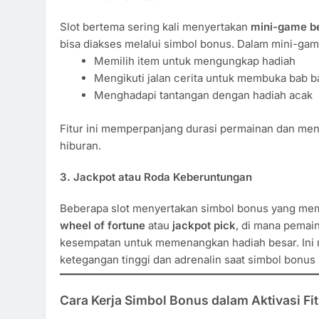
Slot bertema sering kali menyertakan
mini-game be
bisa diakses melalui simbol bonus. Dalam mini-game
Memilih item untuk mengungkap hadiah
Mengikuti jalan cerita untuk membuka bab b
Menghadapi tantangan dengan hadiah acak
Fitur ini memperpanjang durasi permainan dan me
hiburan.
3.
Jackpot atau Roda Keberuntungan
Beberapa slot menyertakan simbol bonus yang memi
wheel of fortune
atau
jackpot pick
, di mana pemain
kesempatan untuk memenangkan hadiah besar. Ini
ketegangan tinggi dan adrenalin saat simbol bonus
Cara Kerja Simbol Bonus dalam Aktivasi Fit