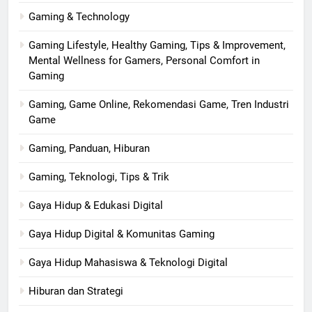
Gaming & Technology
Gaming Lifestyle, Healthy Gaming, Tips & Improvement,
Mental Wellness for Gamers, Personal Comfort in
Gaming
Gaming, Game Online, Rekomendasi Game, Tren Industri
Game
Gaming, Panduan, Hiburan
Gaming, Teknologi, Tips & Trik
Gaya Hidup & Edukasi Digital
Gaya Hidup Digital & Komunitas Gaming
Gaya Hidup Mahasiswa & Teknologi Digital
Hiburan dan Strategi