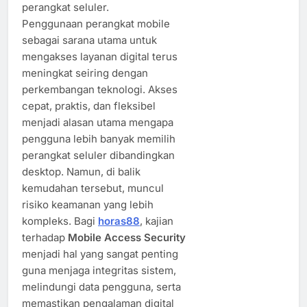
perangkat seluler.
Penggunaan perangkat mobile
sebagai sarana utama untuk
mengakses layanan digital terus
meningkat seiring dengan
perkembangan teknologi. Akses
cepat, praktis, dan fleksibel
menjadi alasan utama mengapa
pengguna lebih banyak memilih
perangkat seluler dibandingkan
desktop. Namun, di balik
kemudahan tersebut, muncul
risiko keamanan yang lebih
kompleks. Bagi
horas88
, kajian
terhadap
Mobile Access Security
menjadi hal yang sangat penting
guna menjaga integritas sistem,
melindungi data pengguna, serta
memastikan pengalaman digital