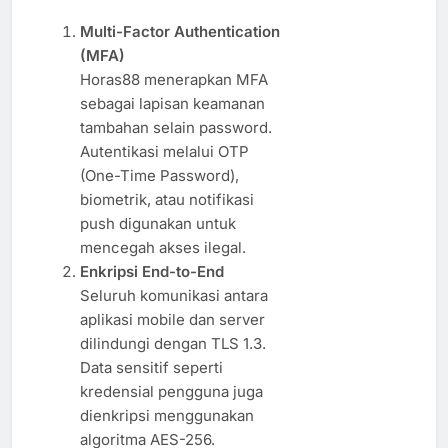
Multi-Factor Authentication
(MFA)
Horas88 menerapkan MFA
sebagai lapisan keamanan
tambahan selain password.
Autentikasi melalui OTP
(One-Time Password),
biometrik, atau notifikasi
push digunakan untuk
mencegah akses ilegal.
Enkripsi End-to-End
Seluruh komunikasi antara
aplikasi mobile dan server
dilindungi dengan TLS 1.3.
Data sensitif seperti
kredensial pengguna juga
dienkripsi menggunakan
algoritma AES-256.