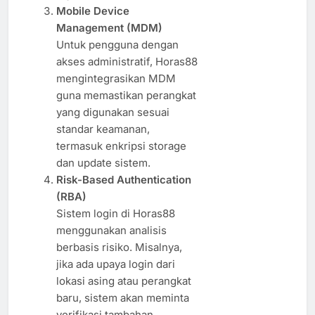
Mobile Device
Management (MDM)
Untuk pengguna dengan
akses administratif, Horas88
mengintegrasikan MDM
guna memastikan perangkat
yang digunakan sesuai
standar keamanan,
termasuk enkripsi storage
dan update sistem.
Risk-Based Authentication
(RBA)
Sistem login di Horas88
menggunakan analisis
berbasis risiko. Misalnya,
jika ada upaya login dari
lokasi asing atau perangkat
baru, sistem akan meminta
verifikasi tambahan.