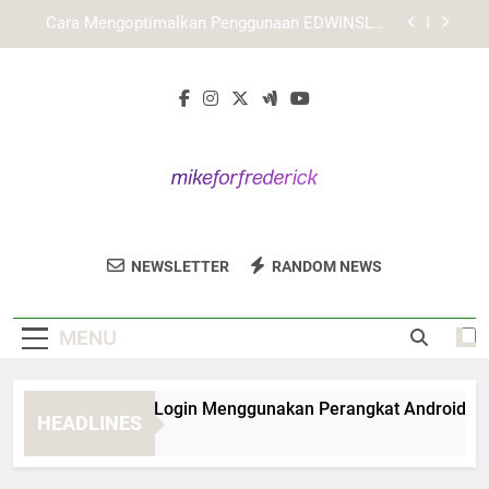
Skip
Cara Login KAYA787 Menggunakan Smartphone
to
secara Praktis
content
Cara Mengatasi KAYA787 Login yang Kembali ke
Halaman Awal
Cara EDWINSLOT Login Menggunakan Perangkat
Android dan iPhone
Cara Mengoptimalkan Penggunaan EDWINSLOT
dalam Aktivitas Harian agar Lebih Terarah
Cara Login KAYA787 Menggunakan Smartphone
secara Praktis
Mike For
Ikuti Visi Dan Misi Kampanye Mike For
Cara Mengatasi KAYA787 Login yang Kembali ke
NEWSLETTER
RANDOM NEWS
Frederick
Halaman Awal
Frederick Untuk Kota Frederick Yang Lebih
Baik.
MENU
ra EDWINSLOT Login Menggunakan Perangkat Android dan i
HEADLINES
Weeks Ago