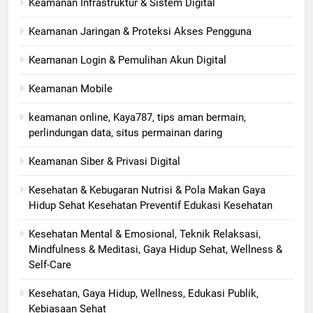
Keamanan Infrastruktur & Sistem Digital
Keamanan Jaringan & Proteksi Akses Pengguna
Keamanan Login & Pemulihan Akun Digital
Keamanan Mobile
keamanan online, Kaya787, tips aman bermain,
perlindungan data, situs permainan daring
Keamanan Siber & Privasi Digital
Kesehatan & Kebugaran Nutrisi & Pola Makan Gaya
Hidup Sehat Kesehatan Preventif Edukasi Kesehatan
Kesehatan Mental & Emosional, Teknik Relaksasi,
Mindfulness & Meditasi, Gaya Hidup Sehat, Wellness &
Self-Care
Kesehatan, Gaya Hidup, Wellness, Edukasi Publik,
Kebiasaan Sehat