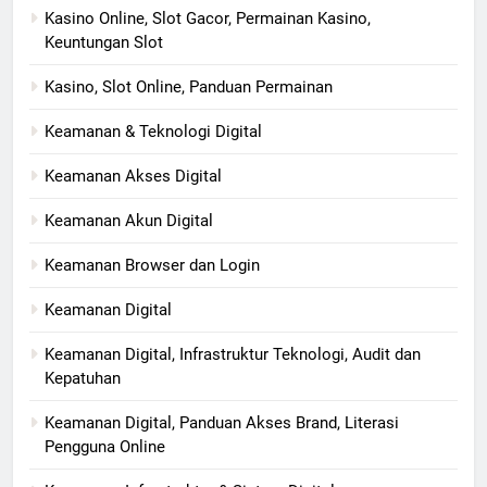
Kasino Online, Slot Gacor, Permainan Kasino,
Keuntungan Slot
Kasino, Slot Online, Panduan Permainan
Keamanan & Teknologi Digital
Keamanan Akses Digital
Keamanan Akun Digital
Keamanan Browser dan Login
Keamanan Digital
Keamanan Digital, Infrastruktur Teknologi, Audit dan
Kepatuhan
Keamanan Digital, Panduan Akses Brand, Literasi
Pengguna Online