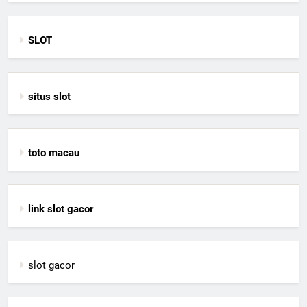
SLOT
situs slot
toto macau
link slot gacor
slot gacor