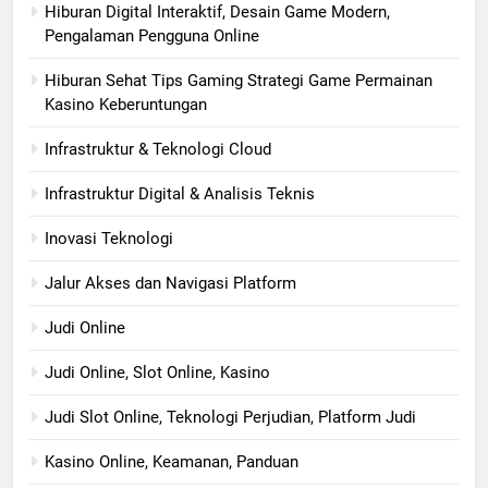
Hiburan Digital Interaktif, Desain Game Modern,
Pengalaman Pengguna Online
Hiburan Sehat Tips Gaming Strategi Game Permainan
Kasino Keberuntungan
Infrastruktur & Teknologi Cloud
Infrastruktur Digital & Analisis Teknis
Inovasi Teknologi
Jalur Akses dan Navigasi Platform
Judi Online
Judi Online, Slot Online, Kasino
Judi Slot Online, Teknologi Perjudian, Platform Judi
Kasino Online, Keamanan, Panduan