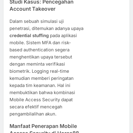
Studi Kasus: Pencegahan
Account Takeover
Dalam sebuah simulasi uji
penetrasi, ditemukan adanya upaya
credential stuffing
pada aplikasi
mobile. Sistem MFA dan risk-
based authentication segera
menghentikan upaya tersebut
dengan meminta verifikasi
biometrik. Logging real-time
kemudian memberi peringatan
kepada tim keamanan. Hal ini
membuktikan bahwa kombinasi
Mobile Access Security dapat
secara efektif mencegah
pengambilalihan akun.
Manfaat Penerapan Mobile