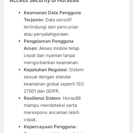
Access Security di Horas88
Keamanan Data Pengguna
Terjamin:
Data sensitif
terlindungi dari pencurian
atau penyalahgunaan.
Pengalaman Pengguna
Aman:
Akses mobile tetap
cepat dan nyaman tanpa
mengorbankan keamanan.
Kepatuhan Regulasi:
Sistem
sesuai dengan standar
keamanan global seperti ISO
27001 dan GDPR.
Resiliensi Sistem:
Horas88
mampu mendeteksi serta
merespons ancaman lebih
cepat.
Kepercayaan Pengguna: