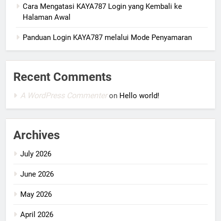
Cara Mengatasi KAYA787 Login yang Kembali ke
Halaman Awal
Panduan Login KAYA787 melalui Mode Penyamaran
Recent Comments
A WordPress Commenter
on
Hello world!
Archives
July 2026
June 2026
May 2026
April 2026