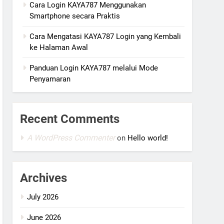
Cara Login KAYA787 Menggunakan
Smartphone secara Praktis
Cara Mengatasi KAYA787 Login yang Kembali
ke Halaman Awal
Panduan Login KAYA787 melalui Mode
Penyamaran
Recent Comments
A WordPress Commenter
on
Hello world!
Archives
July 2026
June 2026