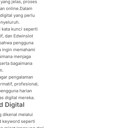
 yang jelas, proses
nan online.Dalam
digital yang perlu
enyeluruh.
 kata kunci seperti
if, dan Edwinslot
 bahwa pengguna
a ingin memahami
aimana menjaga
 serta bagaimana
n.
 agar pengalaman
matif, profesional,
pengguna harian
s digital mereka.
 Digital
g dikenal melalui
d keyword seperti