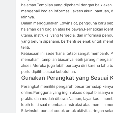
halaman.Tampilan yang dipahami dengan baik aka
mengenali bagian informasi, akses akun, bantuan,
lainnya.
Dalam menggunakan Edwinslot, pengguna baru se
halaman dari bagian atas ke bawah.Perhatikan iden
utama, instruksi yang tersedia, dan informasi pend
yang belum dipahami, berhenti sejenak untuk memb
teliti.
Kebiasaan ini sederhana, tetapi sangat membantu
memahami tampilan biasanya lebih jarang mengala
akses.Mereka juga lebih percaya diri karena tahu 
perlu dipilih sesuai kebutuhan.
Gunakan Perangkat yang Sesuai 
Perangkat memiliki pengaruh besar terhadap ken
online.Pengguna yang ingin akses cepat biasanya 
praktis dan mudah dibawa.Namun, layar kecil mem
lebih teliti saat membaca instruksi atau memilih m
Edwinslot, ponsel cocok untuk aktivitas ringan sela