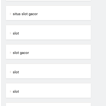
situs slot gacor
slot
slot gacor
slot
slot