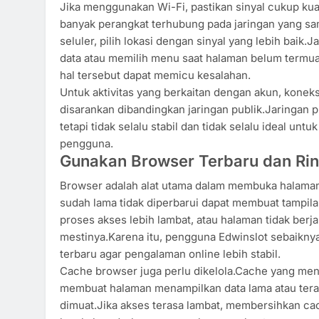
Jika menggunakan Wi-Fi, pastikan sinyal cukup kuat
banyak perangkat terhubung pada jaringan yang sa
seluler, pilih lokasi dengan sinyal yang lebih bai
data atau memilih menu saat halaman belum termu
hal tersebut dapat memicu kesalahan.
Untuk aktivitas yang berkaitan dengan akun, koneksi
disarankan dibandingkan jaringan publik.Jaringan 
tetapi tidak selalu stabil dan tidak selalu ideal untu
pengguna.
Gunakan Browser Terbaru dan Ri
Browser adalah alat utama dalam membuka halaman
sudah lama tidak diperbarui dapat membuat tampila
proses akses lebih lambat, atau halaman tidak ber
mestinya.Karena itu, pengguna Edwinslot sebaikn
terbaru agar pengalaman online lebih stabil.
Cache browser juga perlu dikelola.Cache yang me
membuat halaman menampilkan data lama atau teras
dimuat.Jika akses terasa lambat, membersihkan ca