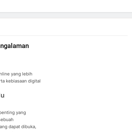
engalaman
ine yang lebih
ta kebiasaan digital
lu
 penting yang
sebuah
ng dapat dibuka,