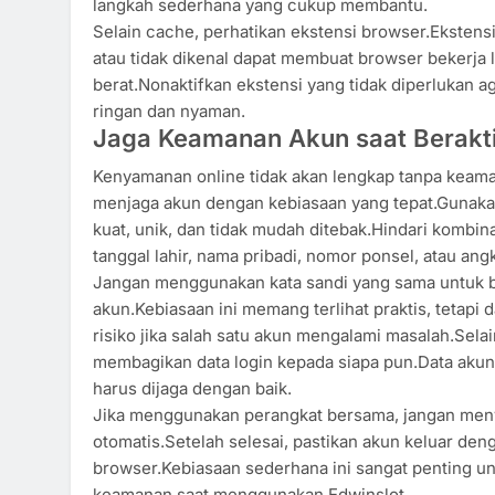
langkah sederhana yang cukup membantu.
Selain cache, perhatikan ekstensi browser.Ekstensi
atau tidak dikenal dapat membuat browser bekerja 
berat.Nonaktifkan ekstensi yang tidak diperlukan a
ringan dan nyaman.
Jaga Keamanan Akun saat Berakti
Kenyamanan online tidak akan lengkap tanpa keam
menjaga akun dengan kebiasaan yang tepat.Gunaka
kuat, unik, dan tidak mudah ditebak.Hindari kombin
tanggal lahir, nama pribadi, nomor ponsel, atau ang
Jangan menggunakan kata sandi yang sama untuk 
akun.Kebiasaan ini memang terlihat praktis, tetapi
risiko jika salah satu akun mengalami masalah.Selain
membagikan data login kepada siapa pun.Data akun 
harus dijaga dengan baik.
Jika menggunakan perangkat bersama, jangan men
otomatis.Setelah selesai, pastikan akun keluar den
browser.Kebiasaan sederhana ini sangat penting u
keamanan saat menggunakan Edwinslot.