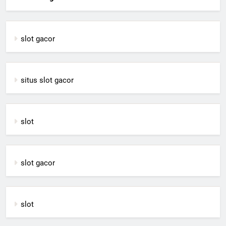
slot gacor
situs slot gacor
slot
slot gacor
slot