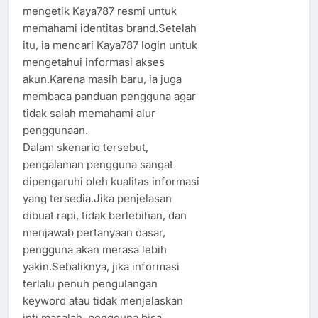
mengetik Kaya787 resmi untuk
memahami identitas brand.Setelah
itu, ia mencari Kaya787 login untuk
mengetahui informasi akses
akun.Karena masih baru, ia juga
membaca panduan pengguna agar
tidak salah memahami alur
penggunaan.
Dalam skenario tersebut,
pengalaman pengguna sangat
dipengaruhi oleh kualitas informasi
yang tersedia.Jika penjelasan
dibuat rapi, tidak berlebihan, dan
menjawab pertanyaan dasar,
pengguna akan merasa lebih
yakin.Sebaliknya, jika informasi
terlalu penuh pengulangan
keyword atau tidak menjelaskan
inti masalah, pengguna bisa