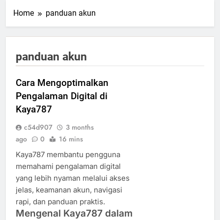
Home
panduan akun
panduan akun
Cara Mengoptimalkan
Pengalaman Digital di
Kaya787
c54d907
3 months
ago
0
16 mins
Kaya787 membantu pengguna
memahami pengalaman digital
yang lebih nyaman melalui akses
jelas, keamanan akun, navigasi
rapi, dan panduan praktis.
Mengenal Kaya787 dalam