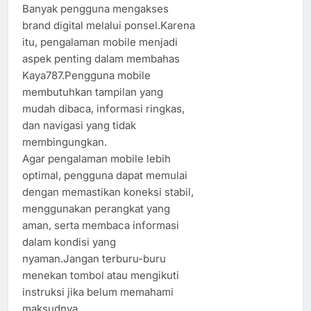
Banyak pengguna mengakses
brand digital melalui ponsel.Karena
itu, pengalaman mobile menjadi
aspek penting dalam membahas
Kaya787.Pengguna mobile
membutuhkan tampilan yang
mudah dibaca, informasi ringkas,
dan navigasi yang tidak
membingungkan.
Agar pengalaman mobile lebih
optimal, pengguna dapat memulai
dengan memastikan koneksi stabil,
menggunakan perangkat yang
aman, serta membaca informasi
dalam kondisi yang
nyaman.Jangan terburu-buru
menekan tombol atau mengikuti
instruksi jika belum memahami
maksudnya.