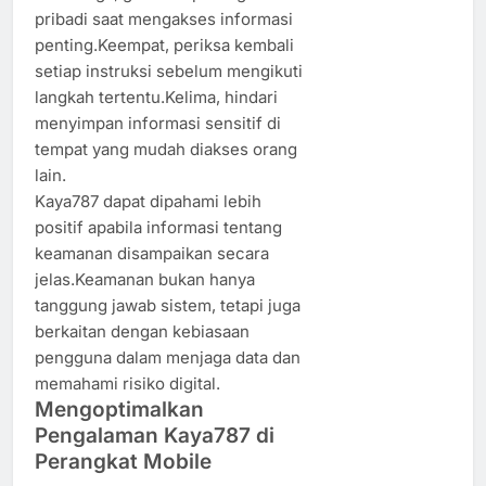
pribadi saat mengakses informasi
penting.Keempat, periksa kembali
setiap instruksi sebelum mengikuti
langkah tertentu.Kelima, hindari
menyimpan informasi sensitif di
tempat yang mudah diakses orang
lain.
Kaya787 dapat dipahami lebih
positif apabila informasi tentang
keamanan disampaikan secara
jelas.Keamanan bukan hanya
tanggung jawab sistem, tetapi juga
berkaitan dengan kebiasaan
pengguna dalam menjaga data dan
memahami risiko digital.
Mengoptimalkan
Pengalaman Kaya787 di
Perangkat Mobile