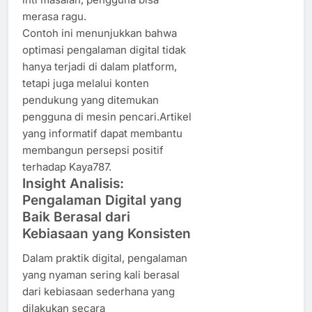
merasa ragu.
Contoh ini menunjukkan bahwa
optimasi pengalaman digital tidak
hanya terjadi di dalam platform,
tetapi juga melalui konten
pendukung yang ditemukan
pengguna di mesin pencari.Artikel
yang informatif dapat membantu
membangun persepsi positif
terhadap Kaya787.
Insight Analisis:
Pengalaman Digital yang
Baik Berasal dari
Kebiasaan yang Konsisten
Dalam praktik digital, pengalaman
yang nyaman sering kali berasal
dari kebiasaan sederhana yang
dilakukan secara