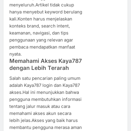
menyeluruh.Artikel tidak cukup
hanya menyebut keyword berulang
kali.Konten harus menjelaskan
konteks brand, search intent,
keamanan, navigasi, dan tips
penggunaan yang relevan agar
pembaca mendapatkan manfaat
nyata.
Memahami Akses Kaya787
dengan Lebih Terarah
Salah satu pencarian paling umum
adalah Kaya787 login dan Kaya787
akses.Hal ini menunjukkan bahwa
pengguna membutuhkan informasi
tentang jalur masuk atau cara
memahami akses akun secara
lebih jelas.Akses yang baik harus
membantu pengguna merasa aman