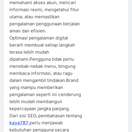
memahami akses akun, mencari
informasi resmi, mengetahui fitur
utama, atau memastikan
pengalaman penggunaan berjalan
aman dan efisien.
Optimasi pengalaman digital
berarti membuat setiap langkah
terasa lebih mudah
dipahami.Pengguna tidak perlu
menebak-nebak menu, bingung
membaca informasi, atau ragu
dalam mengambil tindakan.Brand
yang mampu memberikan
pengalaman seperti ini cenderung
lebih mudah membangun
kepercayaan jangka panjang.
Dari sisi SEO, pembahasan tentang
kaya787
perlu menjawab
kebutuhan pengguna secara