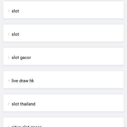
slot
slot
slot gacor
live draw hk
slot thailand