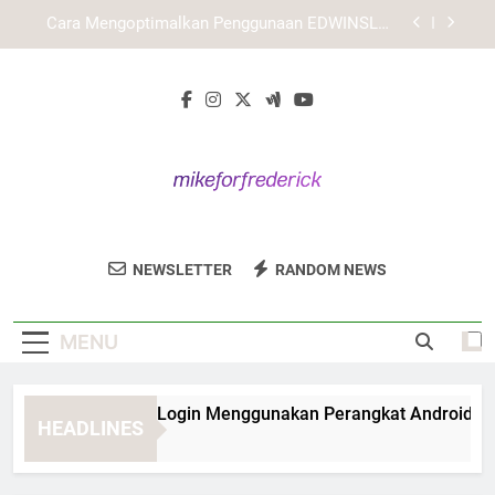
Skip
Cara Login KAYA787 Menggunakan Smartphone
to
secara Praktis
content
Cara Mengatasi KAYA787 Login yang Kembali ke
Halaman Awal
Cara EDWINSLOT Login Menggunakan Perangkat
Android dan iPhone
Cara Mengoptimalkan Penggunaan EDWINSLOT
dalam Aktivitas Harian agar Lebih Terarah
Cara Login KAYA787 Menggunakan Smartphone
secara Praktis
Mike For
Ikuti Visi Dan Misi Kampanye Mike For
Cara Mengatasi KAYA787 Login yang Kembali ke
NEWSLETTER
RANDOM NEWS
Frederick
Halaman Awal
Frederick Untuk Kota Frederick Yang Lebih
Baik.
MENU
ra EDWINSLOT Login Menggunakan Perangkat Android dan i
HEADLINES
Weeks Ago