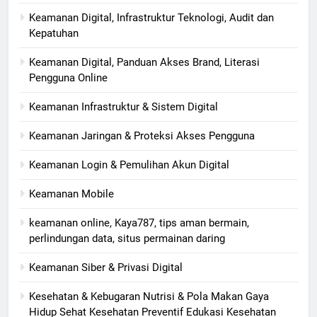
Keamanan Digital, Infrastruktur Teknologi, Audit dan
Kepatuhan
Keamanan Digital, Panduan Akses Brand, Literasi
Pengguna Online
Keamanan Infrastruktur & Sistem Digital
Keamanan Jaringan & Proteksi Akses Pengguna
Keamanan Login & Pemulihan Akun Digital
Keamanan Mobile
keamanan online, Kaya787, tips aman bermain,
perlindungan data, situs permainan daring
Keamanan Siber & Privasi Digital
Kesehatan & Kebugaran Nutrisi & Pola Makan Gaya
Hidup Sehat Kesehatan Preventif Edukasi Kesehatan