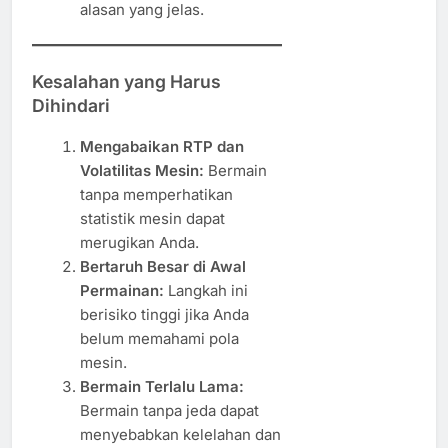
alasan yang jelas.
Kesalahan yang Harus
Dihindari
Mengabaikan RTP dan
Volatilitas Mesin:
Bermain
tanpa memperhatikan
statistik mesin dapat
merugikan Anda.
Bertaruh Besar di Awal
Permainan:
Langkah ini
berisiko tinggi jika Anda
belum memahami pola
mesin.
Bermain Terlalu Lama:
Bermain tanpa jeda dapat
menyebabkan kelelahan dan