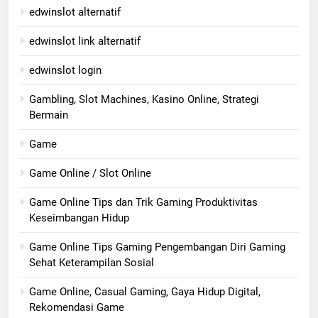
edwinslot alternatif
edwinslot link alternatif
edwinslot login
Gambling, Slot Machines, Kasino Online, Strategi
Bermain
Game
Game Online / Slot Online
Game Online Tips dan Trik Gaming Produktivitas
Keseimbangan Hidup
Game Online Tips Gaming Pengembangan Diri Gaming
Sehat Keterampilan Sosial
Game Online, Casual Gaming, Gaya Hidup Digital,
Rekomendasi Game