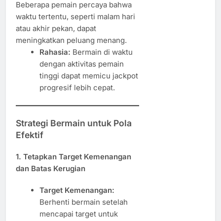
Beberapa pemain percaya bahwa
waktu tertentu, seperti malam hari
atau akhir pekan, dapat
meningkatkan peluang menang.
Rahasia:
Bermain di waktu
dengan aktivitas pemain
tinggi dapat memicu jackpot
progresif lebih cepat.
Strategi Bermain untuk Pola
Efektif
1. Tetapkan Target Kemenangan
dan Batas Kerugian
Target Kemenangan:
Berhenti bermain setelah
mencapai target untuk