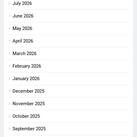
July 2026
June 2026
May 2026
April 2026
March 2026
February 2026
January 2026
December 2025
November 2025
October 2025
September 2025