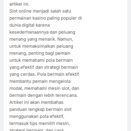
artikel ini.
Slot online menjadi salah satu
permainan kasino paling populer di
dunia digital karena
kesederhanaannya dan peluang
menang yang menarik. Namun,
untuk memaksimalkan peluang
menang, penting bagi pemain
untuk memahami pola bermain
yang efektif dan strategi bermain
yang cerdas. Pola bermain efektif
membantu pemain mengelola
modal, memahami mesin slot, dan
bermain dengan lebih terencana.
Artikel ini akan membahas
panduan lengkap bermain slot
menggunakan pola efektif,
termasuk tips memilih mesin,
strategi bermain, dan cara