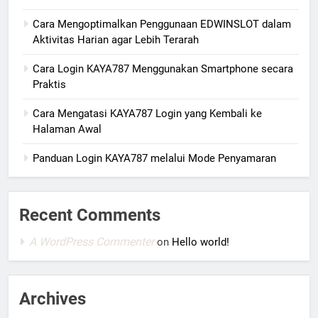
Cara Mengoptimalkan Penggunaan EDWINSLOT dalam
Aktivitas Harian agar Lebih Terarah
Cara Login KAYA787 Menggunakan Smartphone secara
Praktis
Cara Mengatasi KAYA787 Login yang Kembali ke
Halaman Awal
Panduan Login KAYA787 melalui Mode Penyamaran
Recent Comments
A WordPress Commenter
on
Hello world!
Archives