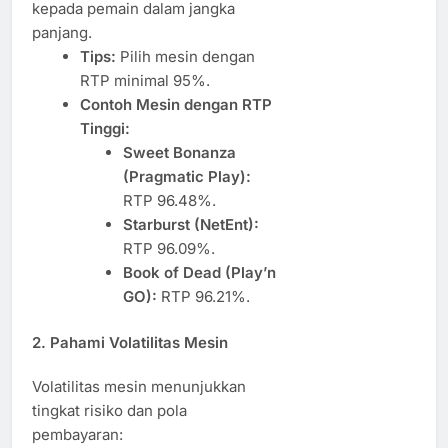
kepada pemain dalam jangka
panjang.
Tips:
Pilih mesin dengan
RTP minimal 95%.
Contoh Mesin dengan RTP
Tinggi:
Sweet Bonanza
(Pragmatic Play):
RTP 96.48%.
Starburst (NetEnt):
RTP 96.09%.
Book of Dead (Play’n
GO):
RTP 96.21%.
2. Pahami Volatilitas Mesin
Volatilitas mesin menunjukkan
tingkat risiko dan pola
pembayaran: