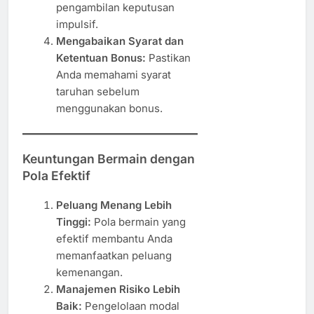
pengambilan keputusan
impulsif.
Mengabaikan Syarat dan
Ketentuan Bonus:
Pastikan
Anda memahami syarat
taruhan sebelum
menggunakan bonus.
Keuntungan Bermain dengan
Pola Efektif
Peluang Menang Lebih
Tinggi:
Pola bermain yang
efektif membantu Anda
memanfaatkan peluang
kemenangan.
Manajemen Risiko Lebih
Baik:
Pengelolaan modal