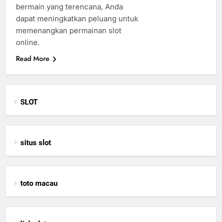
bermain yang terencana, Anda
dapat meningkatkan peluang untuk
memenangkan permainan slot
online.
Read More
SLOT
situs slot
toto macau