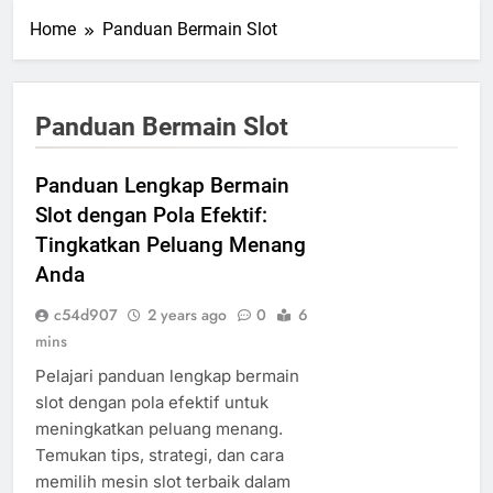
Home
Panduan Bermain Slot
Panduan Bermain Slot
Panduan Lengkap Bermain
Slot dengan Pola Efektif:
Tingkatkan Peluang Menang
Anda
c54d907
2 years ago
0
6
mins
Pelajari panduan lengkap bermain
slot dengan pola efektif untuk
meningkatkan peluang menang.
Temukan tips, strategi, dan cara
memilih mesin slot terbaik dalam