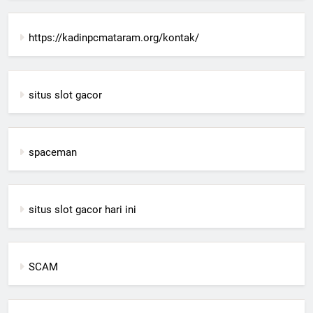
https://kadinpcmataram.org/kontak/
situs slot gacor
spaceman
situs slot gacor hari ini
SCAM