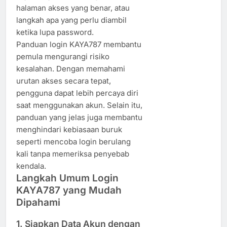
halaman akses yang benar, atau
langkah apa yang perlu diambil
ketika lupa password.
Panduan login KAYA787 membantu
pemula mengurangi risiko
kesalahan. Dengan memahami
urutan akses secara tepat,
pengguna dapat lebih percaya diri
saat menggunakan akun. Selain itu,
panduan yang jelas juga membantu
menghindari kebiasaan buruk
seperti mencoba login berulang
kali tanpa memeriksa penyebab
kendala.
Langkah Umum Login
KAYA787 yang Mudah
Dipahami
1. Siapkan Data Akun dengan