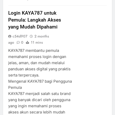
Login KAYA787 untuk
Pemula: Langkah Akses
yang Mudah Dipahami
c54d907
2 months
ago
0
11 mins
KAYA787 membantu pemula
memahami proses login dengan
jelas, aman, dan mudah melalui
panduan akses digital yang praktis
serta terpercaya.
Mengenal KAYA787 bagi Pengguna
Pemula
KAYA787 menjadi salah satu brand
yang banyak dicari oleh pengguna
yang ingin memahami proses
akses akun secara lebih mudah