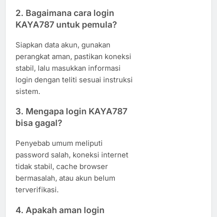
2. Bagaimana cara login
KAYA787 untuk pemula?
Siapkan data akun, gunakan
perangkat aman, pastikan koneksi
stabil, lalu masukkan informasi
login dengan teliti sesuai instruksi
sistem.
3. Mengapa login KAYA787
bisa gagal?
Penyebab umum meliputi
password salah, koneksi internet
tidak stabil, cache browser
bermasalah, atau akun belum
terverifikasi.
4. Apakah aman login