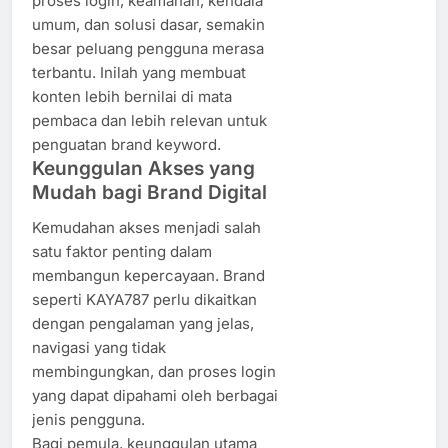
proses login, keamanan, kendala
umum, dan solusi dasar, semakin
besar peluang pengguna merasa
terbantu. Inilah yang membuat
konten lebih bernilai di mata
pembaca dan lebih relevan untuk
penguatan brand keyword.
Keunggulan Akses yang
Mudah bagi Brand Digital
Kemudahan akses menjadi salah
satu faktor penting dalam
membangun kepercayaan. Brand
seperti KAYA787 perlu dikaitkan
dengan pengalaman yang jelas,
navigasi yang tidak
membingungkan, dan proses login
yang dapat dipahami oleh berbagai
jenis pengguna.
Bagi pemula, keunggulan utama