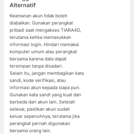
Alternatif
Keamanan akun tidak boleh
diabaikan. Gunakan perangkat
pribadi saat mengakses TIARA4D,
terutama ketika memasukkan
informasi login. Hindari memakai
komputer umum atau perangkat
bersama karena data dapat
tersimpan tanpa disadari.
Selain itu, jangan membagikan kata
sandi, kode verifikasi, atau
informasi akun kepada siapa pun.
Gunakan kata sandi yang kuat dan
berbeda dari akun lain. Setelah
selesai, pastikan akun sudah
keluar sepenuhnya, terutama jika
perangkat pernah digunakan
bersama orang lain.