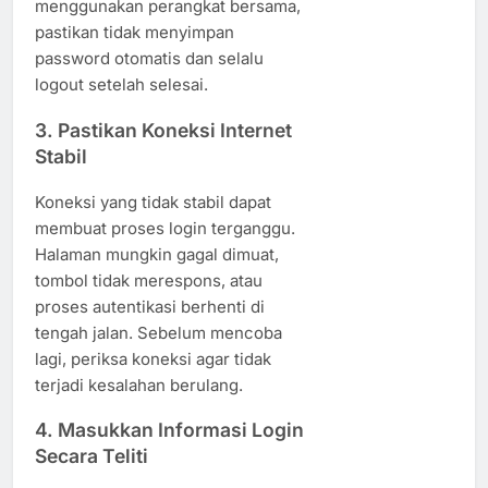
menggunakan perangkat bersama,
pastikan tidak menyimpan
password otomatis dan selalu
logout setelah selesai.
3. Pastikan Koneksi Internet
Stabil
Koneksi yang tidak stabil dapat
membuat proses login terganggu.
Halaman mungkin gagal dimuat,
tombol tidak merespons, atau
proses autentikasi berhenti di
tengah jalan. Sebelum mencoba
lagi, periksa koneksi agar tidak
terjadi kesalahan berulang.
4. Masukkan Informasi Login
Secara Teliti