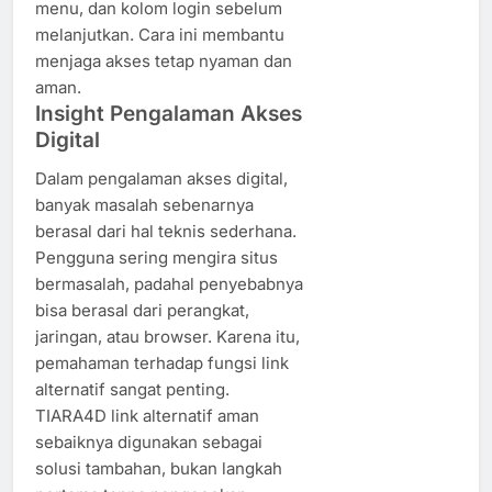
menu, dan kolom login sebelum
melanjutkan. Cara ini membantu
menjaga akses tetap nyaman dan
aman.
Insight Pengalaman Akses
Digital
Dalam pengalaman akses digital,
banyak masalah sebenarnya
berasal dari hal teknis sederhana.
Pengguna sering mengira situs
bermasalah, padahal penyebabnya
bisa berasal dari perangkat,
jaringan, atau browser. Karena itu,
pemahaman terhadap fungsi link
alternatif sangat penting.
TIARA4D link alternatif aman
sebaiknya digunakan sebagai
solusi tambahan, bukan langkah