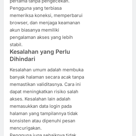
pertama tanpa pengecekan.
Pengguna yang terbiasa
memeriksa koneksi, memperbarui
browser, dan menjaga keamanan
akun biasanya memiliki
pengalaman akses yang lebih
stabil.
Kesalahan yang Perlu
Dihindari
Kesalahan umum adalah membuka
banyak halaman secara acak tanpa
memastikan validitasnya. Cara ini
dapat meningkatkan risiko salah
akses. Kesalahan lain adalah
memasukkan data login pada
halaman yang tampilannya tidak
konsisten atau dipenuhi pesan
mencurigakan.
Pengguna juga sebaiknya tidak