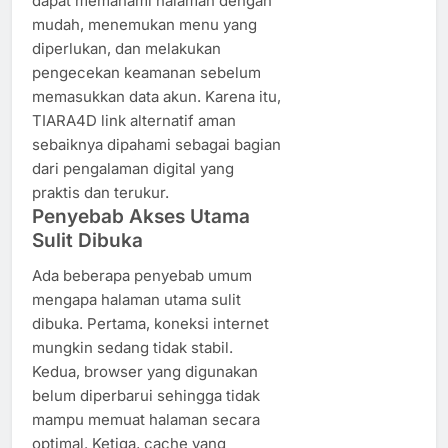
dapat memahami halaman dengan
mudah, menemukan menu yang
diperlukan, dan melakukan
pengecekan keamanan sebelum
memasukkan data akun. Karena itu,
TIARA4D link alternatif aman
sebaiknya dipahami sebagai bagian
dari pengalaman digital yang
praktis dan terukur.
Penyebab Akses Utama
Sulit Dibuka
Ada beberapa penyebab umum
mengapa halaman utama sulit
dibuka. Pertama, koneksi internet
mungkin sedang tidak stabil.
Kedua, browser yang digunakan
belum diperbarui sehingga tidak
mampu memuat halaman secara
optimal. Ketiga, cache yang