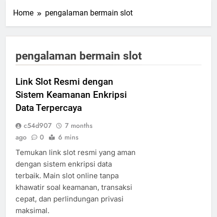
Home
pengalaman bermain slot
pengalaman bermain slot
Link Slot Resmi dengan
Sistem Keamanan Enkripsi
Data Terpercaya
c54d907
7 months
ago
0
6 mins
Temukan link slot resmi yang aman
dengan sistem enkripsi data
terbaik. Main slot online tanpa
khawatir soal keamanan, transaksi
cepat, dan perlindungan privasi
maksimal.