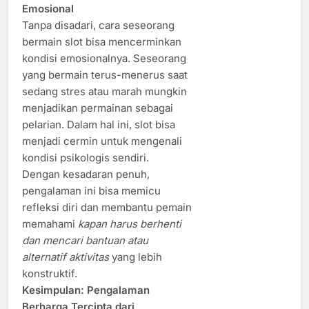
Emosional
Tanpa disadari, cara seseorang
bermain slot bisa mencerminkan
kondisi emosionalnya. Seseorang
yang bermain terus-menerus saat
sedang stres atau marah mungkin
menjadikan permainan sebagai
pelarian. Dalam hal ini, slot bisa
menjadi cermin untuk mengenali
kondisi psikologis sendiri.
Dengan kesadaran penuh,
pengalaman ini bisa memicu
refleksi diri dan membantu pemain
memahami
kapan harus berhenti
dan mencari bantuan atau
alternatif aktivitas
yang lebih
konstruktif.
Kesimpulan: Pengalaman
Berharga Tercipta dari