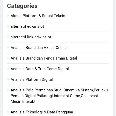
Categories
Akses Platform & Solusi Teknis
alternatif edwinslot
alternatif link edwinslot
Analisis Brand dan Akses Online
Analisis Brand dan Pengalaman Digital
Analisis Data & Tren Game Digital
Analisis Platform Digital
Analisis Pola Permainan,Studi Dinamika Sistem,Perilaku
Pemain Digital,Psikologi Interaksi Game,Observasi
Mesin Interaktif
Analisis Teknologi & Data Pengguna