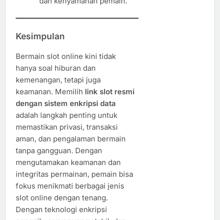
dan kenyamanan pemain.
Kesimpulan
Bermain slot online kini tidak
hanya soal hiburan dan
kemenangan, tetapi juga
keamanan. Memilih
link slot resmi
dengan sistem enkripsi data
adalah langkah penting untuk
memastikan privasi, transaksi
aman, dan pengalaman bermain
tanpa gangguan. Dengan
mengutamakan keamanan dan
integritas permainan, pemain bisa
fokus menikmati berbagai jenis
slot online dengan tenang.
Dengan teknologi enkripsi