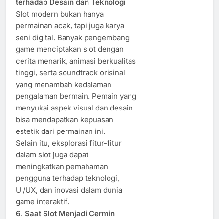
terhadap Desain dan Teknologi
Slot modern bukan hanya
permainan acak, tapi juga karya
seni digital. Banyak pengembang
game menciptakan slot dengan
cerita menarik, animasi berkualitas
tinggi, serta soundtrack orisinal
yang menambah kedalaman
pengalaman bermain. Pemain yang
menyukai aspek visual dan desain
bisa mendapatkan kepuasan
estetik dari permainan ini.
Selain itu, eksplorasi fitur-fitur
dalam slot juga dapat
meningkatkan pemahaman
pengguna terhadap teknologi,
UI/UX, dan inovasi dalam dunia
game interaktif.
6. Saat Slot Menjadi Cermin