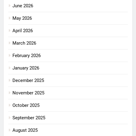
June 2026
May 2026
April 2026
March 2026
February 2026
January 2026
December 2025
November 2025
October 2025
September 2025
August 2025