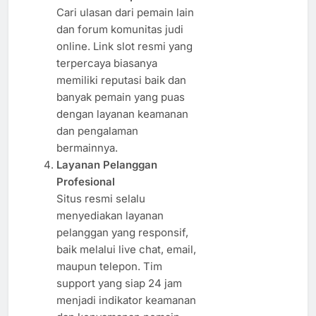
Cari ulasan dari pemain lain
dan forum komunitas judi
online. Link slot resmi yang
terpercaya biasanya
memiliki reputasi baik dan
banyak pemain yang puas
dengan layanan keamanan
dan pengalaman
bermainnya.
Layanan Pelanggan
Profesional
Situs resmi selalu
menyediakan layanan
pelanggan yang responsif,
baik melalui live chat, email,
maupun telepon. Tim
support yang siap 24 jam
menjadi indikator keamanan