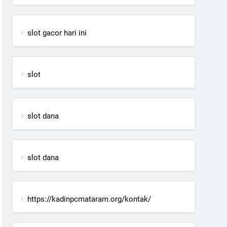
slot gacor hari ini
slot
slot dana
slot dana
https://kadinpcmataram.org/kontak/