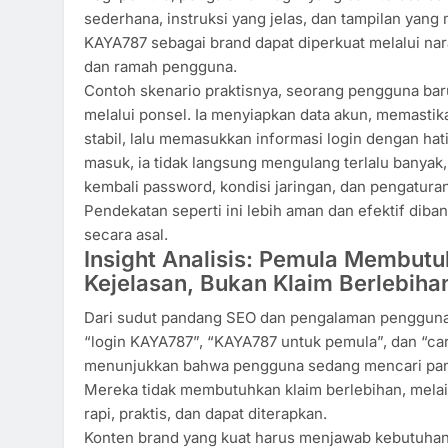
sederhana, instruksi yang jelas, dan tampilan yang
KAYA787 sebagai brand dapat diperkuat melalui nar
dan ramah pengguna.
Contoh skenario praktisnya, seorang pengguna bar
melalui ponsel. Ia menyiapkan data akun, memastik
stabil, lalu memasukkan informasi login dengan hati
masuk, ia tidak langsung mengulang terlalu banyak
kembali password, kondisi jaringan, dan pengatura
Pendekatan seperti ini lebih aman dan efektif dib
secara asal.
Insight Analisis: Pemula Membut
Kejelasan, Bukan Klaim Berlebiha
Dari sudut pandang SEO dan pengalaman pengguna
“login KAYA787”, “KAYA787 untuk pemula”, dan “c
menunjukkan bahwa pengguna sedang mencari pand
Mereka tidak membutuhkan klaim berlebihan, mela
rapi, praktis, dan dapat diterapkan.
Konten brand yang kuat harus menjawab kebutuhan