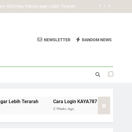
Aktivitas Harian agar Lebih Terarah
nggunakan Smartphone secara Praktis
 Login yang Kembali ke Halaman Awal
NEWSLETTER
RANDOM NEWS
nakan Perangkat Android dan iPhone
Aktivitas Harian agar Lebih Terarah
g Lebih Baik.
nggunakan Smartphone secara Praktis
 Login yang Kembali ke Halaman Awal
erarah
Cara Login KAYA787 Menggunakan Smartphone s
2 Weeks Ago