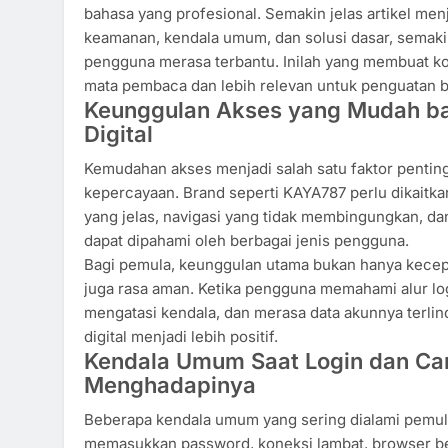
bahasa yang profesional. Semakin jelas artikel men
keamanan, kendala umum, dan solusi dasar, semaki
pengguna merasa terbantu. Inilah yang membuat kon
mata pembaca dan lebih relevan untuk penguatan 
Keunggulan Akses yang Mudah ba
Digital
Kemudahan akses menjadi salah satu faktor pent
kepercayaan. Brand seperti KAYA787 perlu dikait
yang jelas, navigasi yang tidak membingungkan, da
dapat dipahami oleh berbagai jenis pengguna.
Bagi pemula, keunggulan utama bukan hanya kecepa
juga rasa aman. Ketika pengguna memahami alur lo
mengatasi kendala, dan merasa data akunnya terli
digital menjadi lebih positif.
Kendala Umum Saat Login dan Ca
Menghadapinya
Beberapa kendala umum yang sering dialami pemul
memasukkan password, koneksi lambat, browser be