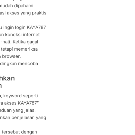
 mudah dipahami.
asi akses yang praktis
u ingin login KAYA787
an koneksi internet
-hati. Ketika gagal
, tetapi memeriksa
n browser.
andingkan mencoba
uhkan
n
, keyword seperti
ara akses KAYA787”
uan yang jelas.
inkan penjelasan yang
 tersebut dengan