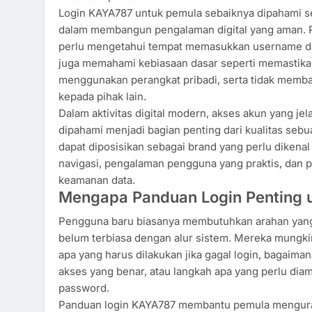
Login KAYA787 untuk pemula sebaiknya dipahami s
dalam membangun pengalaman digital yang aman. 
perlu mengetahui tempat memasukkan username da
juga memahami kebiasaan dasar seperti memastikan
menggunakan perangkat pribadi, serta tidak memba
kepada pihak lain.
Dalam aktivitas digital modern, akses akun yang je
dipahami menjadi bagian penting dari kualitas seb
dapat diposisikan sebagai brand yang perlu dikena
navigasi, pengalaman pengguna yang praktis, dan p
keamanan data.
Mengapa Panduan Login Penting 
Pengguna baru biasanya membutuhkan arahan yang 
belum terbiasa dengan alur sistem. Mereka mungk
apa yang harus dilakukan jika gagal login, bagaim
akses yang benar, atau langkah apa yang perlu diamb
password.
Panduan login KAYA787 membantu pemula menguran