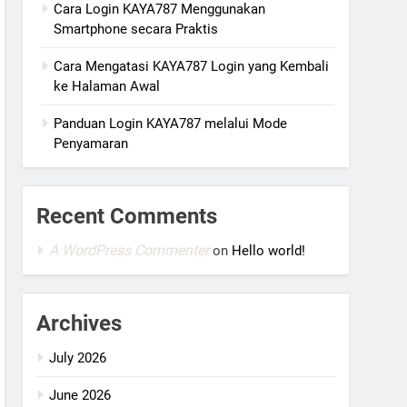
Cara Login KAYA787 Menggunakan
Smartphone secara Praktis
Cara Mengatasi KAYA787 Login yang Kembali
ke Halaman Awal
Panduan Login KAYA787 melalui Mode
Penyamaran
Recent Comments
A WordPress Commenter
on
Hello world!
Archives
July 2026
June 2026