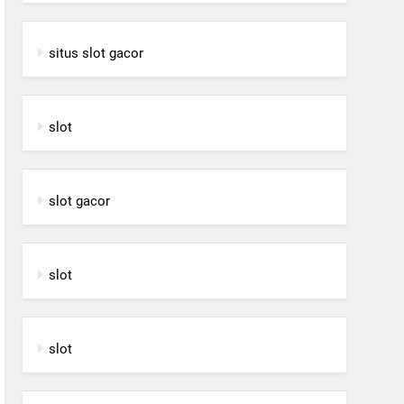
situs slot gacor
slot
slot gacor
slot
slot