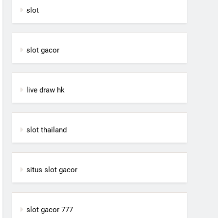
slot
slot gacor
live draw hk
slot thailand
situs slot gacor
slot gacor 777