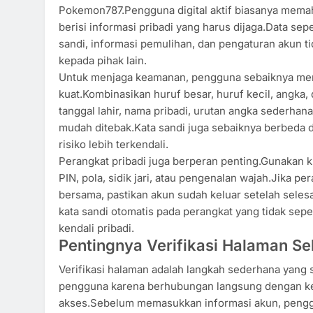
Pokemon787.Pengguna digital aktif biasanya mem
berisi informasi pribadi yang harus dijaga.Data sep
sandi, informasi pemulihan, dan pengaturan akun ti
kepada pihak lain.
Untuk menjaga keamanan, pengguna sebaiknya mem
kuat.Kombinasikan huruf besar, huruf kecil, angka,
tanggal lahir, nama pribadi, urutan angka sederhana
mudah ditebak.Kata sandi juga sebaiknya berbeda da
risiko lebih terkendali.
Perangkat pribadi juga berperan penting.Gunakan ku
PIN, pola, sidik jari, atau pengenalan wajah.Jika p
bersama, pastikan akun sudah keluar setelah sele
kata sandi otomatis pada perangkat yang tidak se
kendali pribadi.
Pentingnya Verifikasi Halaman S
Verifikasi halaman adalah langkah sederhana yang s
pengguna karena berhubungan langsung dengan 
akses.Sebelum memasukkan informasi akun, pengg