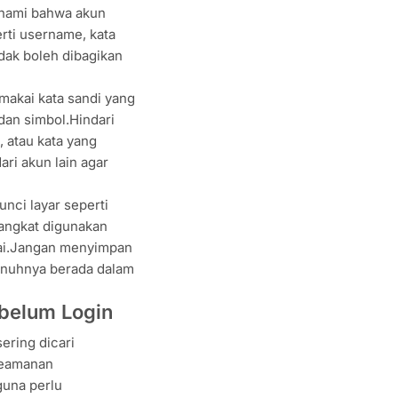
ahami bahwa akun
erti username, kata
dak boleh dibagikan
akai kata sandi yang
 dan simbol.Hindari
, atau kata yang
ri akun lain agar
nci layar seperti
erangkat digunakan
sai.Jangan menyimpan
penuhnya berada dalam
ebelum Login
ering dicari
keamanan
una perlu