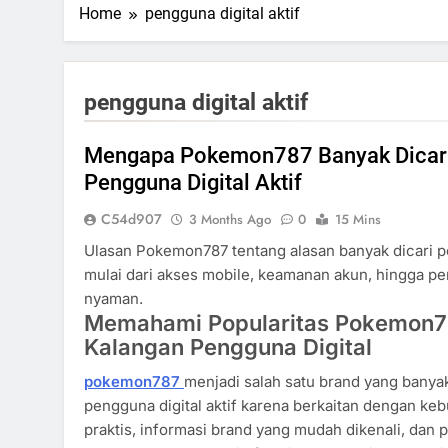
Home
pengguna digital aktif
pengguna digital aktif
Mengapa Pokemon787 Banyak Dicari
Pengguna Digital Aktif
C54d907
3 Months Ago
0
15 Mins
Ulasan Pokemon787 tentang alasan banyak dicari pen
mulai dari akses mobile, keamanan akun, hingga p
nyaman.
Memahami Popularitas Pokemon7
Kalangan Pengguna Digital
pokemon787
menjadi salah satu brand yang banyak
pengguna digital aktif karena berkaitan dengan ke
praktis, informasi brand yang mudah dikenali, dan