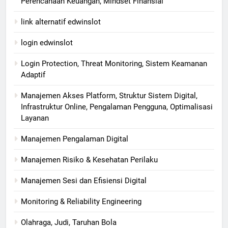
Perencanaan Keuangan, Mindset Finansial
link alternatif edwinslot
login edwinslot
Login Protection, Threat Monitoring, Sistem Keamanan
Adaptif
Manajemen Akses Platform, Struktur Sistem Digital,
Infrastruktur Online, Pengalaman Pengguna, Optimalisasi
Layanan
Manajemen Pengalaman Digital
Manajemen Risiko & Kesehatan Perilaku
Manajemen Sesi dan Efisiensi Digital
Monitoring & Reliability Engineering
Olahraga, Judi, Taruhan Bola