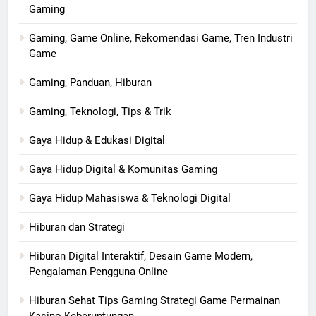
Gaming
Gaming, Game Online, Rekomendasi Game, Tren Industri
Game
Gaming, Panduan, Hiburan
Gaming, Teknologi, Tips & Trik
Gaya Hidup & Edukasi Digital
Gaya Hidup Digital & Komunitas Gaming
Gaya Hidup Mahasiswa & Teknologi Digital
Hiburan dan Strategi
Hiburan Digital Interaktif, Desain Game Modern,
Pengalaman Pengguna Online
Hiburan Sehat Tips Gaming Strategi Game Permainan
Kasino Keberuntungan