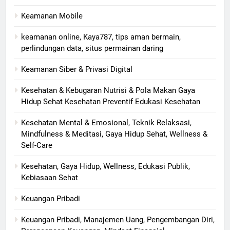
Keamanan Mobile
keamanan online, Kaya787, tips aman bermain,
perlindungan data, situs permainan daring
Keamanan Siber & Privasi Digital
Kesehatan & Kebugaran Nutrisi & Pola Makan Gaya
Hidup Sehat Kesehatan Preventif Edukasi Kesehatan
Kesehatan Mental & Emosional, Teknik Relaksasi,
Mindfulness & Meditasi, Gaya Hidup Sehat, Wellness &
Self-Care
Kesehatan, Gaya Hidup, Wellness, Edukasi Publik,
Kebiasaan Sehat
Keuangan Pribadi
Keuangan Pribadi, Manajemen Uang, Pengembangan Diri,