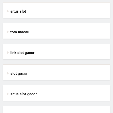
situs slot
toto macau
link slot gacor
slot gacor
situs slot gacor