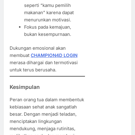
seperti “kamu pemilih
makanan” karena dapat
menurunkan motivasi.
Fokus pada kemajuan,
bukan kesempurnaan.
Dukungan emosional akan
membuat
CHAMPION4D LOGIN
merasa dihargai dan termotivasi
untuk terus berusaha.
Kesimpulan
Peran orang tua dalam membentuk
kebiasaan sehat anak sangatlah
besar. Dengan menjadi teladan,
menciptakan lingkungan
mendukung, menjaga rutinitas,