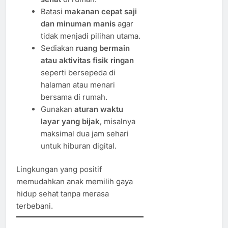
Batasi
makanan cepat saji
dan minuman manis
agar
tidak menjadi pilihan utama.
Sediakan
ruang bermain
atau aktivitas fisik ringan
seperti bersepeda di
halaman atau menari
bersama di rumah.
Gunakan
aturan waktu
layar yang bijak
, misalnya
maksimal dua jam sehari
untuk hiburan digital.
Lingkungan yang positif
memudahkan anak memilih gaya
hidup sehat tanpa merasa
terbebani.