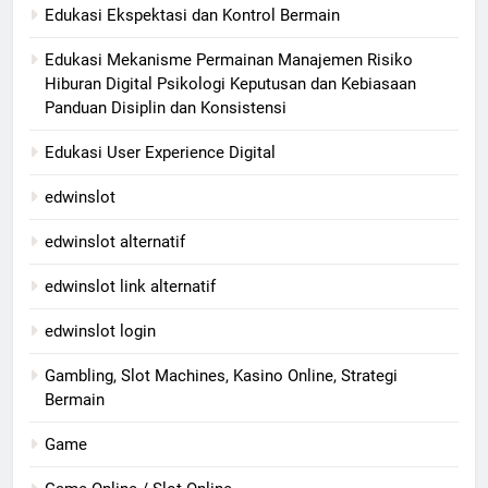
Edukasi Ekspektasi dan Kontrol Bermain
Edukasi Mekanisme Permainan Manajemen Risiko
Hiburan Digital Psikologi Keputusan dan Kebiasaan
Panduan Disiplin dan Konsistensi
Edukasi User Experience Digital
edwinslot
edwinslot alternatif
edwinslot link alternatif
edwinslot login
Gambling, Slot Machines, Kasino Online, Strategi
Bermain
Game