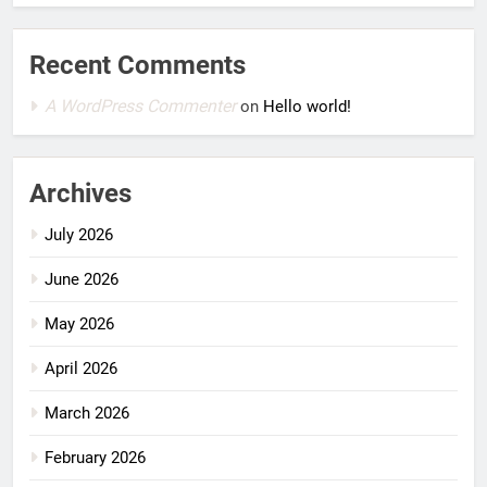
Recent Comments
A WordPress Commenter
on
Hello world!
Archives
July 2026
June 2026
May 2026
April 2026
March 2026
February 2026