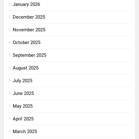
January 2026
December 2025
November 2025
October 2025
September 2025
August 2025
July 2025
June 2025
May 2025
April 2025
March 2025