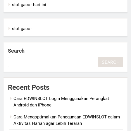
slot gacor hari ini
slot gacor
Search
SEARCH
Recent Posts
Cara EDWINSLOT Login Menggunakan Perangkat
Android dan iPhone
Cara Mengoptimalkan Penggunaan EDWINSLOT dalam
Aktivitas Harian agar Lebih Terarah