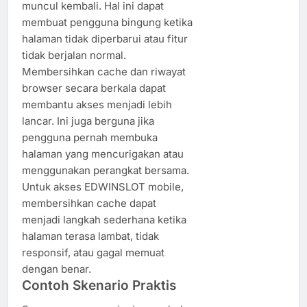
muncul kembali. Hal ini dapat
membuat pengguna bingung ketika
halaman tidak diperbarui atau fitur
tidak berjalan normal.
Membersihkan cache dan riwayat
browser secara berkala dapat
membantu akses menjadi lebih
lancar. Ini juga berguna jika
pengguna pernah membuka
halaman yang mencurigakan atau
menggunakan perangkat bersama.
Untuk akses EDWINSLOT mobile,
membersihkan cache dapat
menjadi langkah sederhana ketika
halaman terasa lambat, tidak
responsif, atau gagal memuat
dengan benar.
Contoh Skenario Praktis