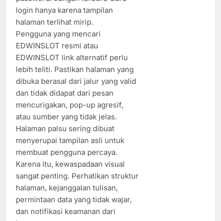
login hanya karena tampilan
halaman terlihat mirip.
Pengguna yang mencari
EDWINSLOT resmi atau
EDWINSLOT link alternatif perlu
lebih teliti. Pastikan halaman yang
dibuka berasal dari jalur yang valid
dan tidak didapat dari pesan
mencurigakan, pop-up agresif,
atau sumber yang tidak jelas.
Halaman palsu sering dibuat
menyerupai tampilan asli untuk
membuat pengguna percaya.
Karena itu, kewaspadaan visual
sangat penting. Perhatikan struktur
halaman, kejanggalan tulisan,
permintaan data yang tidak wajar,
dan notifikasi keamanan dari