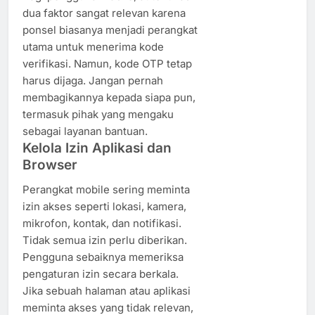
dua faktor sangat relevan karena
ponsel biasanya menjadi perangkat
utama untuk menerima kode
verifikasi. Namun, kode OTP tetap
harus dijaga. Jangan pernah
membagikannya kepada siapa pun,
termasuk pihak yang mengaku
sebagai layanan bantuan.
Kelola Izin Aplikasi dan
Browser
Perangkat mobile sering meminta
izin akses seperti lokasi, kamera,
mikrofon, kontak, dan notifikasi.
Tidak semua izin perlu diberikan.
Pengguna sebaiknya memeriksa
pengaturan izin secara berkala.
Jika sebuah halaman atau aplikasi
meminta akses yang tidak relevan,