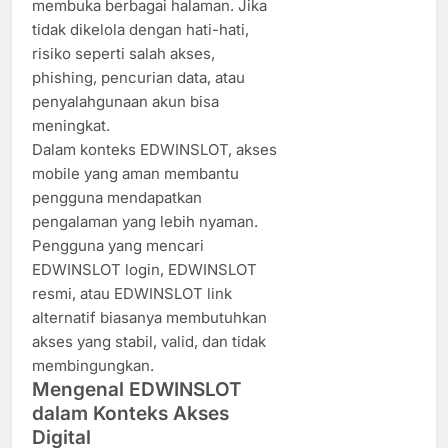
membuka berbagai halaman. Jika
tidak dikelola dengan hati-hati,
risiko seperti salah akses,
phishing, pencurian data, atau
penyalahgunaan akun bisa
meningkat.
Dalam konteks EDWINSLOT, akses
mobile yang aman membantu
pengguna mendapatkan
pengalaman yang lebih nyaman.
Pengguna yang mencari
EDWINSLOT login, EDWINSLOT
resmi, atau EDWINSLOT link
alternatif biasanya membutuhkan
akses yang stabil, valid, dan tidak
membingungkan.
Mengenal EDWINSLOT
dalam Konteks Akses
Digital