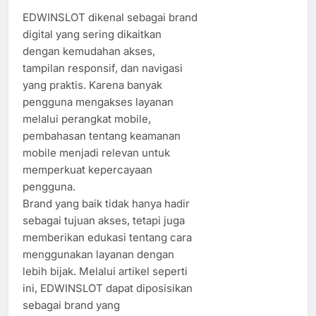
EDWINSLOT dikenal sebagai brand
digital yang sering dikaitkan
dengan kemudahan akses,
tampilan responsif, dan navigasi
yang praktis. Karena banyak
pengguna mengakses layanan
melalui perangkat mobile,
pembahasan tentang keamanan
mobile menjadi relevan untuk
memperkuat kepercayaan
pengguna.
Brand yang baik tidak hanya hadir
sebagai tujuan akses, tetapi juga
memberikan edukasi tentang cara
menggunakan layanan dengan
lebih bijak. Melalui artikel seperti
ini, EDWINSLOT dapat diposisikan
sebagai brand yang