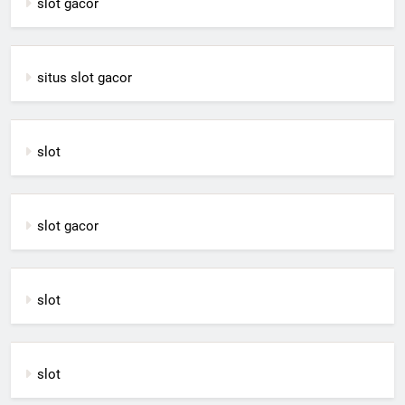
slot gacor
situs slot gacor
slot
slot gacor
slot
slot