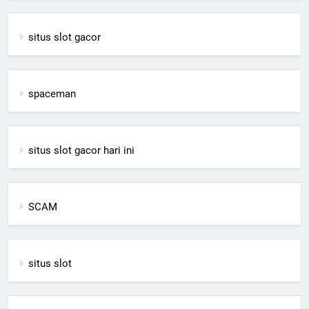
situs slot gacor
spaceman
situs slot gacor hari ini
SCAM
situs slot