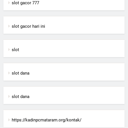
slot gacor 777
slot gacor hari ini
slot
slot dana
slot dana
https://kadinpcmataram.org/kontak/