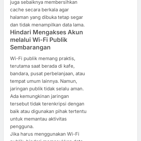
juga sebaiknya membersihkan
cache secara berkala agar
halaman yang dibuka tetap segar
dan tidak menampilkan data lama.
Hindari Mengakses Akun
melalui Wi-Fi Publik
Sembarangan
Wi-Fi publik memang praktis,
terutama saat berada di kafe,
bandara, pusat perbelanjaan, atau
tempat umum lainnya. Namun,
jaringan publik tidak selalu aman.
Ada kemungkinan jaringan
tersebut tidak terenkripsi dengan
baik atau digunakan pihak tertentu
untuk memantau aktivitas
pengguna.
Jika harus menggunakan Wi-Fi