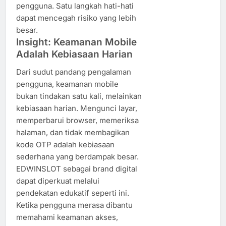
pengguna. Satu langkah hati-hati
dapat mencegah risiko yang lebih
besar.
Insight: Keamanan Mobile
Adalah Kebiasaan Harian
Dari sudut pandang pengalaman
pengguna, keamanan mobile
bukan tindakan satu kali, melainkan
kebiasaan harian. Mengunci layar,
memperbarui browser, memeriksa
halaman, dan tidak membagikan
kode OTP adalah kebiasaan
sederhana yang berdampak besar.
EDWINSLOT sebagai brand digital
dapat diperkuat melalui
pendekatan edukatif seperti ini.
Ketika pengguna merasa dibantu
memahami keamanan akses,