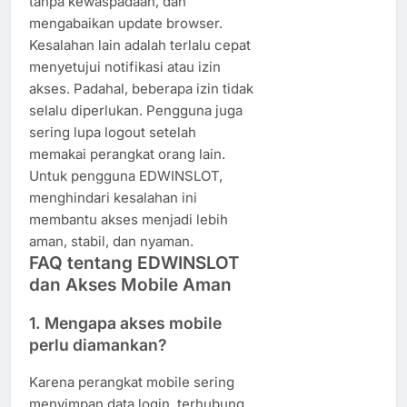
tanpa kewaspadaan, dan
mengabaikan update browser.
Kesalahan lain adalah terlalu cepat
menyetujui notifikasi atau izin
akses. Padahal, beberapa izin tidak
selalu diperlukan. Pengguna juga
sering lupa logout setelah
memakai perangkat orang lain.
Untuk pengguna EDWINSLOT,
menghindari kesalahan ini
membantu akses menjadi lebih
aman, stabil, dan nyaman.
FAQ tentang EDWINSLOT
dan Akses Mobile Aman
1. Mengapa akses mobile
perlu diamankan?
Karena perangkat mobile sering
menyimpan data login, terhubung