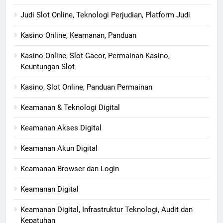
Judi Slot Online, Teknologi Perjudian, Platform Judi
Kasino Online, Keamanan, Panduan
Kasino Online, Slot Gacor, Permainan Kasino,
Keuntungan Slot
Kasino, Slot Online, Panduan Permainan
Keamanan & Teknologi Digital
Keamanan Akses Digital
Keamanan Akun Digital
Keamanan Browser dan Login
Keamanan Digital
Keamanan Digital, Infrastruktur Teknologi, Audit dan
Kepatuhan