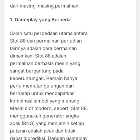
dari masing-masing permainan.
1.
Gameplay yang Berbeda
Salah satu perbedaan utama antara
Slot 88 dan permainan perjudian
lainnya adalah cara permainan
dimainkan. Slot 88 adalah
permainan berbasis mesin yang
sangat bergantung pada
keberuntungan. Pemain hanya
perlu memutar gulungan dan
berharap untuk mendapatkan
kombinasi simbol yang menang.
Mesin slot modern, seperti Slot 88,
menggunakan generator angka
acak (RNG) yang menjamin setiap
putaran adalah acak dan tidak
dapat diprediksi. Dengan gameplay