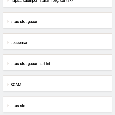
https://kadinpcmataram.org/kontak/
situs slot gacor
spaceman
situs slot gacor hari ini
SCAM
situs slot