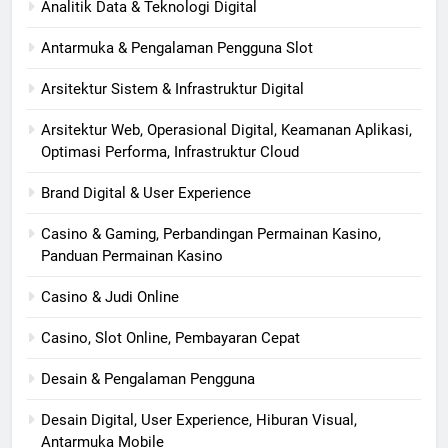
Analitik Data & Teknologi Digital
Antarmuka & Pengalaman Pengguna Slot
Arsitektur Sistem & Infrastruktur Digital
Arsitektur Web, Operasional Digital, Keamanan Aplikasi,
Optimasi Performa, Infrastruktur Cloud
Brand Digital & User Experience
Casino & Gaming, Perbandingan Permainan Kasino,
Panduan Permainan Kasino
Casino & Judi Online
Casino, Slot Online, Pembayaran Cepat
Desain & Pengalaman Pengguna
Desain Digital, User Experience, Hiburan Visual,
Antarmuka Mobile