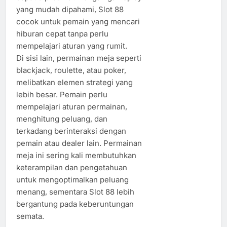
yang mudah dipahami, Slot 88
cocok untuk pemain yang mencari
hiburan cepat tanpa perlu
mempelajari aturan yang rumit.
Di sisi lain, permainan meja seperti
blackjack, roulette, atau poker,
melibatkan elemen strategi yang
lebih besar. Pemain perlu
mempelajari aturan permainan,
menghitung peluang, dan
terkadang berinteraksi dengan
pemain atau dealer lain. Permainan
meja ini sering kali membutuhkan
keterampilan dan pengetahuan
untuk mengoptimalkan peluang
menang, sementara Slot 88 lebih
bergantung pada keberuntungan
semata.