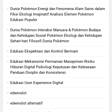
Dunia Pokémon Energi dan Fenomena Alam Sains dalam
Fiksi Ekologi Imajinatif Analisis Elemen Pokémon
Edukasi Populer
Dunia Pokémon Interaksi Manusia & Pokémon Budaya
dan Kehidupan Sosial Pokémon Ekologi dan Kehidupan
Sehari-hari Filosofi Dunia Pokémon
Edukasi Ekspektasi dan Kontrol Bermain
Edukasi Mekanisme Permainan Manajemen Risiko
Hiburan Digital Psikologi Keputusan dan Kebiasaan
Panduan Disiplin dan Konsistensi
Edukasi User Experience Digital
edwinslot
edwinslot alternatif