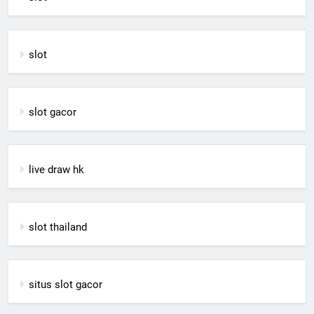
slot
slot gacor
live draw hk
slot thailand
situs slot gacor