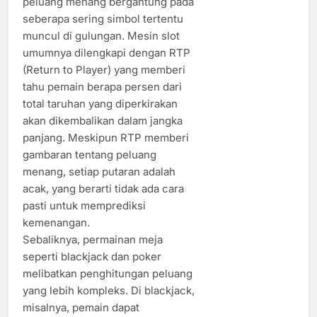
peluang menang bergantung pada
seberapa sering simbol tertentu
muncul di gulungan. Mesin slot
umumnya dilengkapi dengan RTP
(Return to Player) yang memberi
tahu pemain berapa persen dari
total taruhan yang diperkirakan
akan dikembalikan dalam jangka
panjang. Meskipun RTP memberi
gambaran tentang peluang
menang, setiap putaran adalah
acak, yang berarti tidak ada cara
pasti untuk memprediksi
kemenangan.
Sebaliknya, permainan meja
seperti blackjack dan poker
melibatkan penghitungan peluang
yang lebih kompleks. Di blackjack,
misalnya, pemain dapat