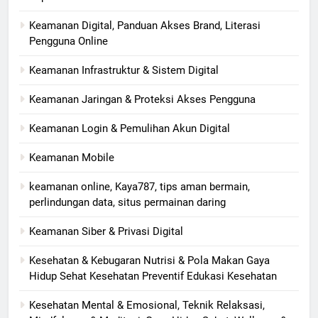
Keamanan Digital, Panduan Akses Brand, Literasi
Pengguna Online
Keamanan Infrastruktur & Sistem Digital
Keamanan Jaringan & Proteksi Akses Pengguna
Keamanan Login & Pemulihan Akun Digital
Keamanan Mobile
keamanan online, Kaya787, tips aman bermain,
perlindungan data, situs permainan daring
Keamanan Siber & Privasi Digital
Kesehatan & Kebugaran Nutrisi & Pola Makan Gaya
Hidup Sehat Kesehatan Preventif Edukasi Kesehatan
Kesehatan Mental & Emosional, Teknik Relaksasi,