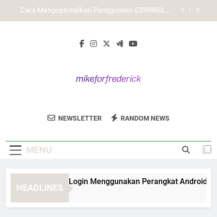
Skip
Cara Login KAYA787 Menggunakan Smartphone
to
secara Praktis
content
Cara Mengatasi KAYA787 Login yang Kembali ke
Halaman Awal
Cara EDWINSLOT Login Menggunakan Perangkat
Android dan iPhone
Cara Mengoptimalkan Penggunaan EDWINSLOT
dalam Aktivitas Harian agar Lebih Terarah
Cara Login KAYA787 Menggunakan Smartphone
secara Praktis
Mike For
Ikuti Visi Dan Misi Kampanye Mike For
Cara Mengatasi KAYA787 Login yang Kembali ke
NEWSLETTER
RANDOM NEWS
Frederick
Halaman Awal
Frederick Untuk Kota Frederick Yang Lebih
Baik.
MENU
ra EDWINSLOT Login Menggunakan Perangkat Android dan i
HEADLINES
Weeks Ago