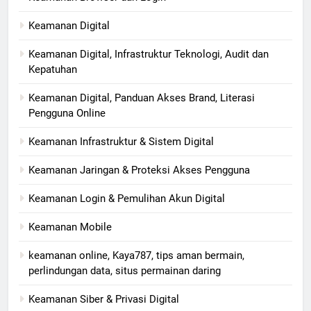
Keamanan Digital
Keamanan Digital, Infrastruktur Teknologi, Audit dan
Kepatuhan
Keamanan Digital, Panduan Akses Brand, Literasi
Pengguna Online
Keamanan Infrastruktur & Sistem Digital
Keamanan Jaringan & Proteksi Akses Pengguna
Keamanan Login & Pemulihan Akun Digital
Keamanan Mobile
keamanan online, Kaya787, tips aman bermain,
perlindungan data, situs permainan daring
Keamanan Siber & Privasi Digital