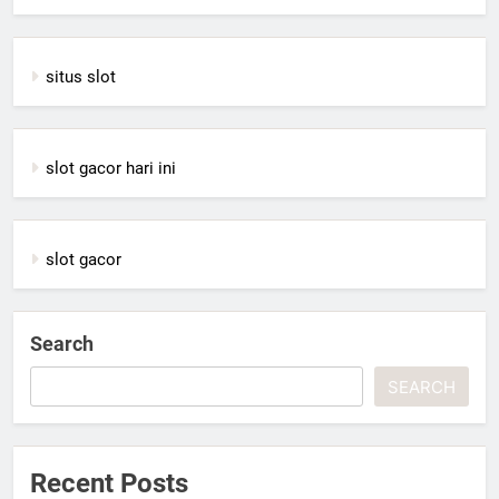
situs slot
slot gacor hari ini
slot gacor
Search
SEARCH
Recent Posts