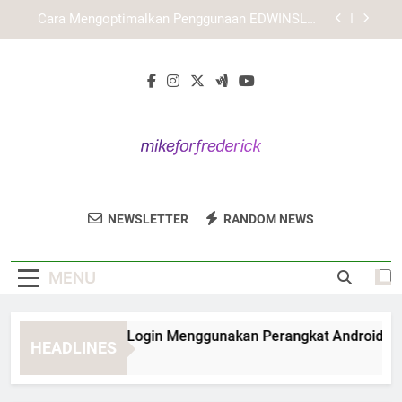
Skip
Cara Login KAYA787 Menggunakan Smartphone
to
secara Praktis
content
Cara Mengatasi KAYA787 Login yang Kembali ke
Halaman Awal
Cara EDWINSLOT Login Menggunakan Perangkat
Android dan iPhone
Cara Mengoptimalkan Penggunaan EDWINSLOT
dalam Aktivitas Harian agar Lebih Terarah
Cara Login KAYA787 Menggunakan Smartphone
secara Praktis
Mike For
Ikuti Visi Dan Misi Kampanye Mike For
Cara Mengatasi KAYA787 Login yang Kembali ke
NEWSLETTER
RANDOM NEWS
Frederick
Halaman Awal
Frederick Untuk Kota Frederick Yang Lebih
Baik.
MENU
ra EDWINSLOT Login Menggunakan Perangkat Android dan i
HEADLINES
Weeks Ago