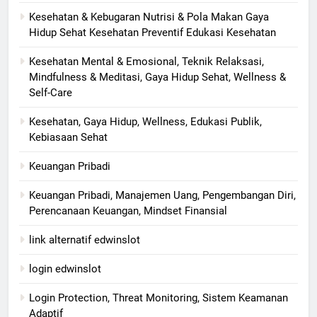
Kesehatan & Kebugaran Nutrisi & Pola Makan Gaya
Hidup Sehat Kesehatan Preventif Edukasi Kesehatan
Kesehatan Mental & Emosional, Teknik Relaksasi,
Mindfulness & Meditasi, Gaya Hidup Sehat, Wellness &
Self-Care
Kesehatan, Gaya Hidup, Wellness, Edukasi Publik,
Kebiasaan Sehat
Keuangan Pribadi
Keuangan Pribadi, Manajemen Uang, Pengembangan Diri,
Perencanaan Keuangan, Mindset Finansial
link alternatif edwinslot
login edwinslot
Login Protection, Threat Monitoring, Sistem Keamanan
Adaptif