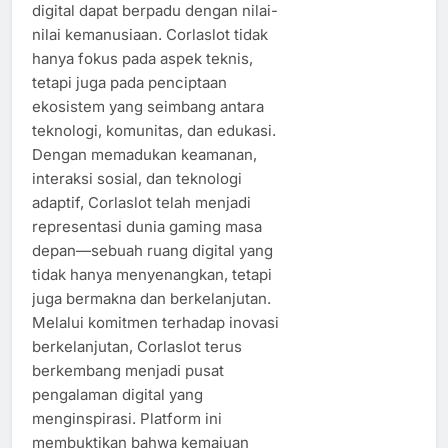
digital dapat berpadu dengan nilai-
nilai kemanusiaan. Corlaslot tidak
hanya fokus pada aspek teknis,
tetapi juga pada penciptaan
ekosistem yang seimbang antara
teknologi, komunitas, dan edukasi.
Dengan memadukan keamanan,
interaksi sosial, dan teknologi
adaptif, Corlaslot telah menjadi
representasi dunia gaming masa
depan—sebuah ruang digital yang
tidak hanya menyenangkan, tetapi
juga bermakna dan berkelanjutan.
Melalui komitmen terhadap inovasi
berkelanjutan, Corlaslot terus
berkembang menjadi pusat
pengalaman digital yang
menginspirasi. Platform ini
membuktikan bahwa kemajuan