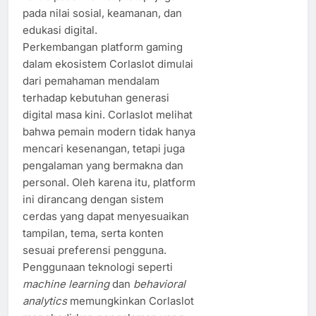
pada nilai sosial, keamanan, dan
edukasi digital.
Perkembangan platform gaming
dalam ekosistem Corlaslot dimulai
dari pemahaman mendalam
terhadap kebutuhan generasi
digital masa kini. Corlaslot melihat
bahwa pemain modern tidak hanya
mencari kesenangan, tetapi juga
pengalaman yang bermakna dan
personal. Oleh karena itu, platform
ini dirancang dengan sistem
cerdas yang dapat menyesuaikan
tampilan, tema, serta konten
sesuai preferensi pengguna.
Penggunaan teknologi seperti
machine learning
dan
behavioral
analytics
memungkinkan Corlaslot