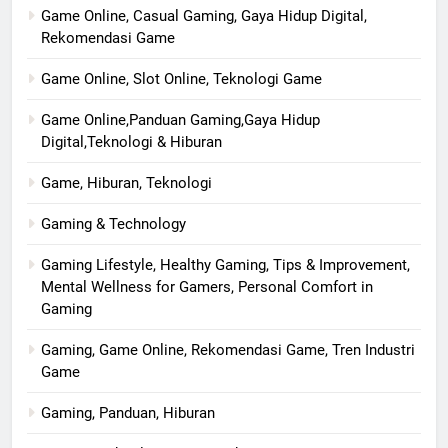
Game Online, Casual Gaming, Gaya Hidup Digital,
Rekomendasi Game
Game Online, Slot Online, Teknologi Game
Game Online,Panduan Gaming,Gaya Hidup
Digital,Teknologi & Hiburan
Game, Hiburan, Teknologi
Gaming & Technology
Gaming Lifestyle, Healthy Gaming, Tips & Improvement,
Mental Wellness for Gamers, Personal Comfort in
Gaming
Gaming, Game Online, Rekomendasi Game, Tren Industri
Game
Gaming, Panduan, Hiburan