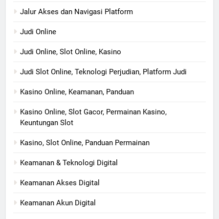
Jalur Akses dan Navigasi Platform
Judi Online
Judi Online, Slot Online, Kasino
Judi Slot Online, Teknologi Perjudian, Platform Judi
Kasino Online, Keamanan, Panduan
Kasino Online, Slot Gacor, Permainan Kasino,
Keuntungan Slot
Kasino, Slot Online, Panduan Permainan
Keamanan & Teknologi Digital
Keamanan Akses Digital
Keamanan Akun Digital