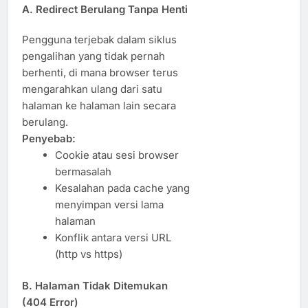
A. Redirect Berulang Tanpa Henti
Pengguna terjebak dalam siklus
pengalihan yang tidak pernah
berhenti, di mana browser terus
mengarahkan ulang dari satu
halaman ke halaman lain secara
berulang.
Penyebab:
Cookie atau sesi browser
bermasalah
Kesalahan pada cache yang
menyimpan versi lama
halaman
Konflik antara versi URL
(http vs https)
B. Halaman Tidak Ditemukan
(404 Error)