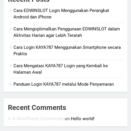
Cara EDWINSLOT Login Menggunakan Perangkat
Android dan iPhone
Cara Mengoptimalkan Penggunaan EDWINSLOT dalam
Aktivitas Harian agar Lebih Terarah
Cara Login KAYA787 Menggunakan Smartphone secara
Praktis
Cara Mengatasi KAYA787 Login yang Kembali ke
Halaman Awal
Panduan Login KAYA787 melalui Mode Penyamaran
Recent Comments
A WordPress Commenter
on
Hello world!