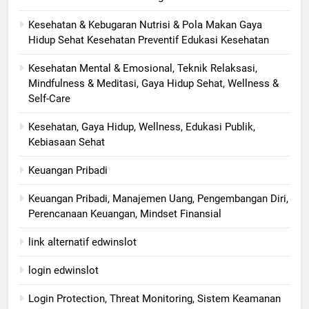
Kesehatan & Kebugaran Nutrisi & Pola Makan Gaya
Hidup Sehat Kesehatan Preventif Edukasi Kesehatan
Kesehatan Mental & Emosional, Teknik Relaksasi,
Mindfulness & Meditasi, Gaya Hidup Sehat, Wellness &
Self-Care
Kesehatan, Gaya Hidup, Wellness, Edukasi Publik,
Kebiasaan Sehat
Keuangan Pribadi
Keuangan Pribadi, Manajemen Uang, Pengembangan Diri,
Perencanaan Keuangan, Mindset Finansial
link alternatif edwinslot
login edwinslot
Login Protection, Threat Monitoring, Sistem Keamanan