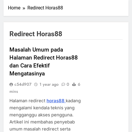
Home
Redirect Horas88
Redirect Horas88
Masalah Umum pada
Halaman Redirect Horas88
dan Cara Efektif
Mengatasinya
c54d907
1 year ago
0
6
mins
Halaman redirect
horas88
kadang
mengalami kendala teknis yang
mengganggu akses pengguna.
Artikel ini membahas penyebab
umum masalah redirect serta