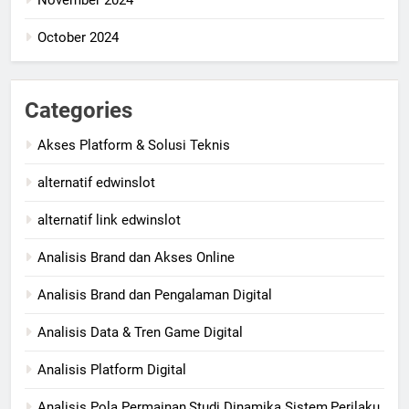
November 2024
October 2024
Categories
Akses Platform & Solusi Teknis
alternatif edwinslot
alternatif link edwinslot
Analisis Brand dan Akses Online
Analisis Brand dan Pengalaman Digital
Analisis Data & Tren Game Digital
Analisis Platform Digital
Analisis Pola Permainan,Studi Dinamika Sistem,Perilaku