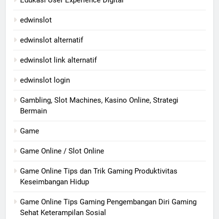
Edukasi User Experience Digital
edwinslot
edwinslot alternatif
edwinslot link alternatif
edwinslot login
Gambling, Slot Machines, Kasino Online, Strategi
Bermain
Game
Game Online / Slot Online
Game Online Tips dan Trik Gaming Produktivitas
Keseimbangan Hidup
Game Online Tips Gaming Pengembangan Diri Gaming
Sehat Keterampilan Sosial