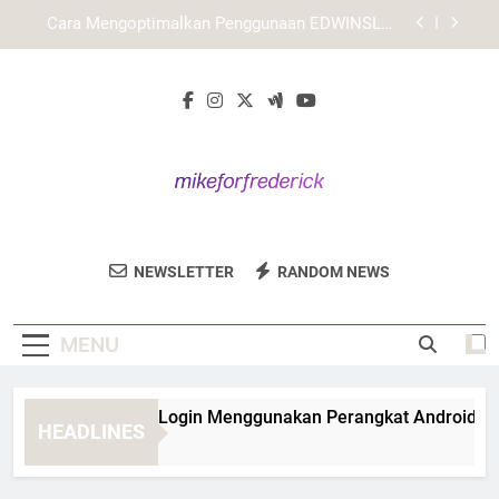
Skip
Cara Login KAYA787 Menggunakan Smartphone
to
secara Praktis
content
Cara Mengatasi KAYA787 Login yang Kembali ke
Halaman Awal
Cara EDWINSLOT Login Menggunakan Perangkat
Android dan iPhone
Cara Mengoptimalkan Penggunaan EDWINSLOT
dalam Aktivitas Harian agar Lebih Terarah
Cara Login KAYA787 Menggunakan Smartphone
secara Praktis
Mike For
Ikuti Visi Dan Misi Kampanye Mike For
Cara Mengatasi KAYA787 Login yang Kembali ke
NEWSLETTER
RANDOM NEWS
Frederick
Halaman Awal
Frederick Untuk Kota Frederick Yang Lebih
Baik.
MENU
ara EDWINSLOT Login Menggunakan Perangkat Android dan i
HEADLINES
Weeks Ago