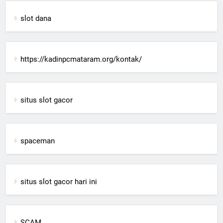
slot dana
https://kadinpcmataram.org/kontak/
situs slot gacor
spaceman
situs slot gacor hari ini
SCAM