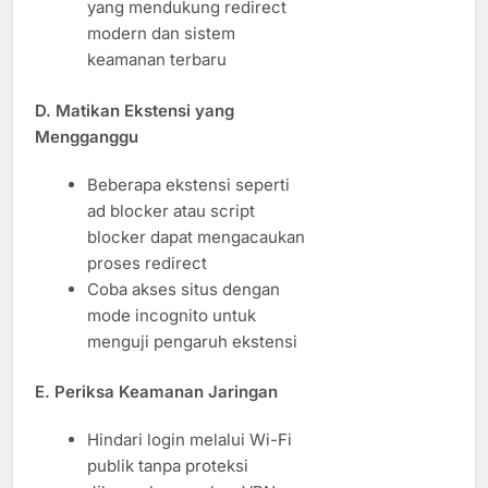
yang mendukung redirect
modern dan sistem
keamanan terbaru
D. Matikan Ekstensi yang
Mengganggu
Beberapa ekstensi seperti
ad blocker atau script
blocker dapat mengacaukan
proses redirect
Coba akses situs dengan
mode incognito untuk
menguji pengaruh ekstensi
E. Periksa Keamanan Jaringan
Hindari login melalui Wi-Fi
publik tanpa proteksi