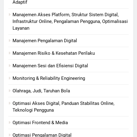
Adaptif
Manajemen Akses Platform, Struktur Sistem Digital,
Infrastruktur Online, Pengalaman Pengguna, Optimalisasi
Layanan
Manajemen Pengalaman Digital
Manajemen Risiko & Kesehatan Perilaku
Manajemen Sesi dan Efisiensi Digital
Monitoring & Reliability Engineering
Olahraga, Judi, Taruhan Bola
Optimasi Akses Digital, Panduan Stabilitas Online,
Teknologi Pengguna
Optimasi Frontend & Media
Optimasi Pengalaman Digital