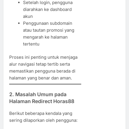
Setelah login, pengguna
diarahkan ke dashboard
akun
Penggunaan subdomain
atau tautan promosi yang
mengarah ke halaman
tertentu
Proses ini penting untuk menjaga
alur navigasi tetap tertib serta
memastikan pengguna berada di
halaman yang benar dan aman.
2. Masalah Umum pada
Halaman Redirect Horas88
Berikut beberapa kendala yang
sering dilaporkan oleh pengguna: