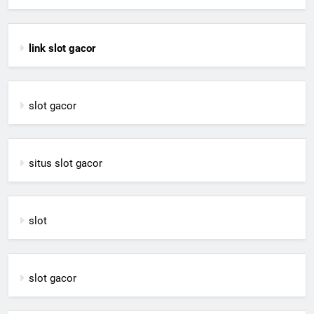
link slot gacor
slot gacor
situs slot gacor
slot
slot gacor