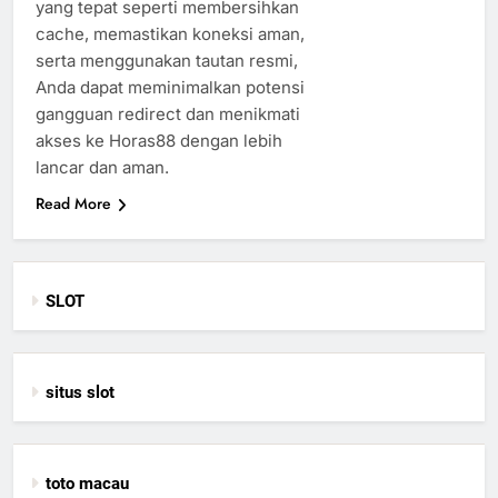
yang tepat seperti membersihkan
cache, memastikan koneksi aman,
serta menggunakan tautan resmi,
Anda dapat meminimalkan potensi
gangguan redirect dan menikmati
akses ke Horas88 dengan lebih
lancar dan aman.
Read More
SLOT
situs slot
toto macau