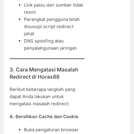
Link palsu dari sumber tidak
resmi
Perangkat pengguna telah
disusupi script redirect
jahat
DNS spoofing atau
penyalahgunaan jaringan
3. Cara Mengatasi Masalah
Redirect di Horas88
Berikut beberapa langkah yang
dapat Anda lakukan untuk
mengatasi masalah redirect:
A. Bersihkan Cache dan Cookie
Buka pengaturan browser