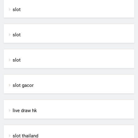
slot
slot
slot
slot gacor
live draw hk
slot thailand