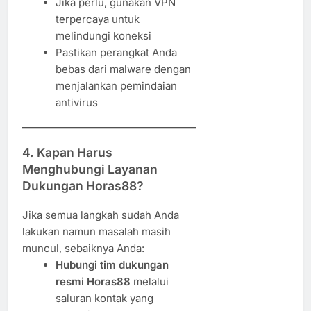
Jika perlu, gunakan VPN
terpercaya untuk
melindungi koneksi
Pastikan perangkat Anda
bebas dari malware dengan
menjalankan pemindaian
antivirus
4. Kapan Harus
Menghubungi Layanan
Dukungan Horas88?
Jika semua langkah sudah Anda
lakukan namun masalah masih
muncul, sebaiknya Anda:
Hubungi tim dukungan
resmi Horas88
melalui
saluran kontak yang