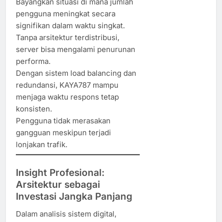
Bayangkan situasi di mana jumlah
pengguna meningkat secara
signifikan dalam waktu singkat.
Tanpa arsitektur terdistribusi,
server bisa mengalami penurunan
performa.
Dengan sistem load balancing dan
redundansi, KAYA787 mampu
menjaga waktu respons tetap
konsisten.
Pengguna tidak merasakan
gangguan meskipun terjadi
lonjakan trafik.
Insight Profesional:
Arsitektur sebagai
Investasi Jangka Panjang
Dalam analisis sistem digital,