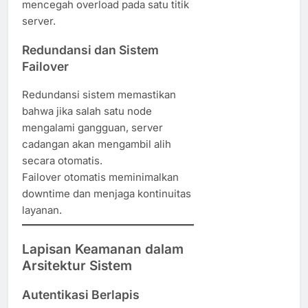
mencegah overload pada satu titik
server.
Redundansi dan Sistem
Failover
Redundansi sistem memastikan
bahwa jika salah satu node
mengalami gangguan, server
cadangan akan mengambil alih
secara otomatis.
Failover otomatis meminimalkan
downtime dan menjaga kontinuitas
layanan.
Lapisan Keamanan dalam
Arsitektur Sistem
Autentikasi Berlapis