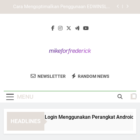
Skip
Cara Login KAYA787 Menggunakan Smartphone
to
secara Praktis
content
Cara Mengatasi KAYA787 Login yang Kembali ke
Halaman Awal
Cara EDWINSLOT Login Menggunakan Perangkat
Android dan iPhone
Cara Mengoptimalkan Penggunaan EDWINSLOT
dalam Aktivitas Harian agar Lebih Terarah
Cara Login KAYA787 Menggunakan Smartphone
secara Praktis
Mike For
Ikuti Visi Dan Misi Kampanye Mike For
Cara Mengatasi KAYA787 Login yang Kembali ke
NEWSLETTER
RANDOM NEWS
Frederick
Halaman Awal
Frederick Untuk Kota Frederick Yang Lebih
Baik.
MENU
ara EDWINSLOT Login Menggunakan Perangkat Android dan i
HEADLINES
Weeks Ago