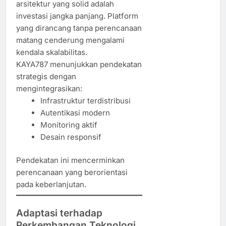
arsitektur yang solid adalah
investasi jangka panjang. Platform
yang dirancang tanpa perencanaan
matang cenderung mengalami
kendala skalabilitas.
KAYA787 menunjukkan pendekatan
strategis dengan
mengintegrasikan:
Infrastruktur terdistribusi
Autentikasi modern
Monitoring aktif
Desain responsif
Pendekatan ini mencerminkan
perencanaan yang berorientasi
pada keberlanjutan.
Adaptasi terhadap
Perkembangan Teknologi