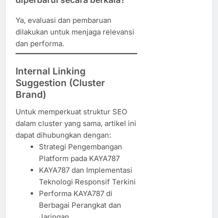
Ya, evaluasi dan pembaruan
dilakukan untuk menjaga relevansi
dan performa.
Internal Linking
Suggestion (Cluster
Brand)
Untuk memperkuat struktur SEO
dalam cluster yang sama, artikel ini
dapat dihubungkan dengan:
Strategi Pengembangan
Platform pada KAYA787
KAYA787 dan Implementasi
Teknologi Responsif Terkini
Performa KAYA787 di
Berbagai Perangkat dan
Jaringan