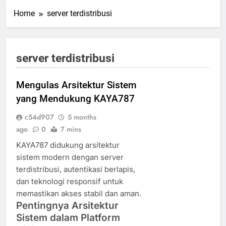
Home
server terdistribusi
server terdistribusi
Mengulas Arsitektur Sistem
yang Mendukung KAYA787
c54d907
5 months
ago
0
7 mins
KAYA787 didukung arsitektur
sistem modern dengan server
terdistribusi, autentikasi berlapis,
dan teknologi responsif untuk
memastikan akses stabil dan aman.
Pentingnya Arsitektur
Sistem dalam Platform