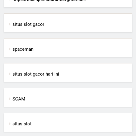
situs slot gacor
spaceman
situs slot gacor hari ini
SCAM
situs slot