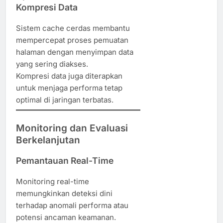
Kompresi Data
Sistem cache cerdas membantu
mempercepat proses pemuatan
halaman dengan menyimpan data
yang sering diakses.
Kompresi data juga diterapkan
untuk menjaga performa tetap
optimal di jaringan terbatas.
Monitoring dan Evaluasi
Berkelanjutan
Pemantauan Real-Time
Monitoring real-time
memungkinkan deteksi dini
terhadap anomali performa atau
potensi ancaman keamanan.