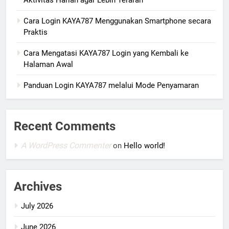
Cara Login KAYA787 Menggunakan Smartphone secara
Praktis
Cara Mengatasi KAYA787 Login yang Kembali ke
Halaman Awal
Panduan Login KAYA787 melalui Mode Penyamaran
Recent Comments
A WordPress Commenter
on
Hello world!
Archives
July 2026
June 2026