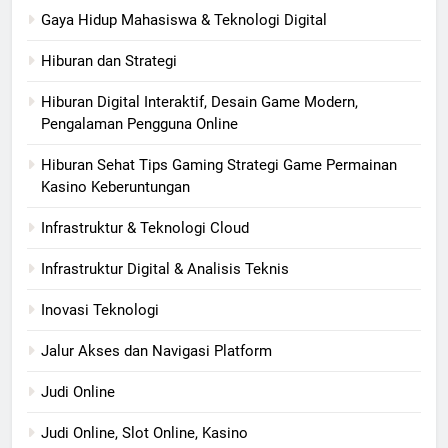
Gaya Hidup Mahasiswa & Teknologi Digital
Hiburan dan Strategi
Hiburan Digital Interaktif, Desain Game Modern,
Pengalaman Pengguna Online
Hiburan Sehat Tips Gaming Strategi Game Permainan
Kasino Keberuntungan
Infrastruktur & Teknologi Cloud
Infrastruktur Digital & Analisis Teknis
Inovasi Teknologi
Jalur Akses dan Navigasi Platform
Judi Online
Judi Online, Slot Online, Kasino