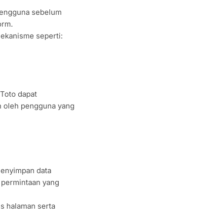
 pengguna sebelum
orm.
mekanisme seperti:
 Toto dapat
n oleh pengguna yang
menyimpan data
 permintaan yang
s halaman serta