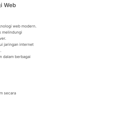
gi Web
knologi web modern.
k melindungi
ver.
i jaringan internet
.
an dalam berbagai
m secara