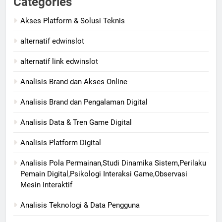
Categories
Akses Platform & Solusi Teknis
alternatif edwinslot
alternatif link edwinslot
Analisis Brand dan Akses Online
Analisis Brand dan Pengalaman Digital
Analisis Data & Tren Game Digital
Analisis Platform Digital
Analisis Pola Permainan,Studi Dinamika Sistem,Perilaku
Pemain Digital,Psikologi Interaksi Game,Observasi
Mesin Interaktif
Analisis Teknologi & Data Pengguna