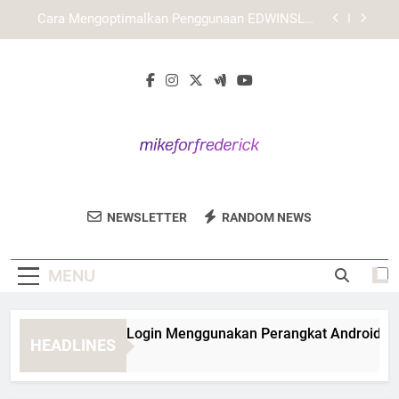
Skip
Cara Login KAYA787 Menggunakan Smartphone
to
secara Praktis
content
Cara Mengatasi KAYA787 Login yang Kembali ke
Halaman Awal
Cara EDWINSLOT Login Menggunakan Perangkat
Android dan iPhone
Cara Mengoptimalkan Penggunaan EDWINSLOT
dalam Aktivitas Harian agar Lebih Terarah
Cara Login KAYA787 Menggunakan Smartphone
secara Praktis
Mike For
Ikuti Visi Dan Misi Kampanye Mike For
Cara Mengatasi KAYA787 Login yang Kembali ke
NEWSLETTER
RANDOM NEWS
Frederick
Halaman Awal
Frederick Untuk Kota Frederick Yang Lebih
Baik.
MENU
ara EDWINSLOT Login Menggunakan Perangkat Android dan i
HEADLINES
Weeks Ago