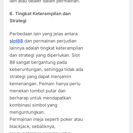
lain atau dealer dalam permainan.
6.
Tingkat Keterampilan dan
Strategi
Perbedaan lain yang jelas antara
slot88
dan permainan perjudian
lainnya adalah tingkat keterampilan
dan strategi yang diperlukan. Slot
88 sangat bergantung pada
keberuntungan, sehingga tidak ada
strategi yang dapat menjamin
kemenangan. Pemain hanya perlu
menekan tombol putar dan
berharap untuk mendapatkan
kombinasi simbol yang
menguntungkan.
Permainan meja seperti poker atau
blackjack, sebaliknya,