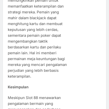
memungkinkan pemain untuk
memanfaatkan keterampilan dan
strategi mereka. Pemain yang
mahir dalam blackjack dapat
menghitung kartu dan membuat
keputusan yang lebih cerdas,
sementara pemain poker dapat
mengembangkan taktik
berdasarkan kartu dan perilaku
pemain lain. Hal ini memberi
permainan meja keuntungan bagi
mereka yang mencari pengalaman
perjudian yang lebih berbasis
keterampilan.
Kesimpulan
Meskipun Slot 88 menawarkan
pengalaman bermain yang