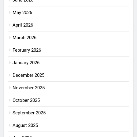
June 2026
May 2026
April 2026
March 2026
February 2026
January 2026
December 2025
November 2025
October 2025
September 2025
August 2025