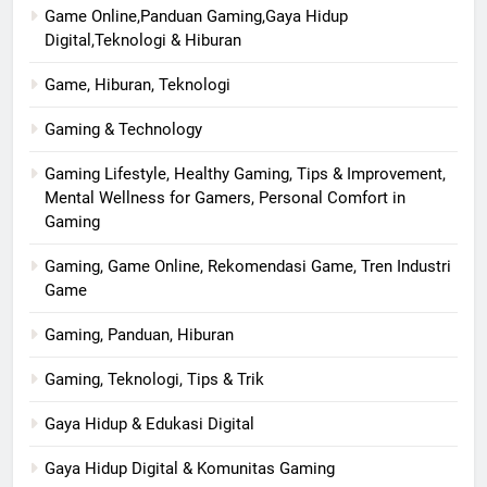
Game Online,Panduan Gaming,Gaya Hidup
Digital,Teknologi & Hiburan
Game, Hiburan, Teknologi
Gaming & Technology
Gaming Lifestyle, Healthy Gaming, Tips & Improvement,
Mental Wellness for Gamers, Personal Comfort in
Gaming
Gaming, Game Online, Rekomendasi Game, Tren Industri
Game
Gaming, Panduan, Hiburan
Gaming, Teknologi, Tips & Trik
Gaya Hidup & Edukasi Digital
Gaya Hidup Digital & Komunitas Gaming