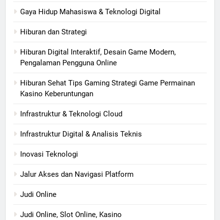
Gaya Hidup Mahasiswa & Teknologi Digital
Hiburan dan Strategi
Hiburan Digital Interaktif, Desain Game Modern,
Pengalaman Pengguna Online
Hiburan Sehat Tips Gaming Strategi Game Permainan
Kasino Keberuntungan
Infrastruktur & Teknologi Cloud
Infrastruktur Digital & Analisis Teknis
Inovasi Teknologi
Jalur Akses dan Navigasi Platform
Judi Online
Judi Online, Slot Online, Kasino