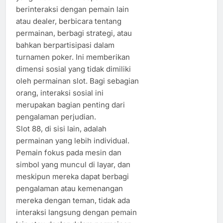
berinteraksi dengan pemain lain
atau dealer, berbicara tentang
permainan, berbagi strategi, atau
bahkan berpartisipasi dalam
turnamen poker. Ini memberikan
dimensi sosial yang tidak dimiliki
oleh permainan slot. Bagi sebagian
orang, interaksi sosial ini
merupakan bagian penting dari
pengalaman perjudian.
Slot 88, di sisi lain, adalah
permainan yang lebih individual.
Pemain fokus pada mesin dan
simbol yang muncul di layar, dan
meskipun mereka dapat berbagi
pengalaman atau kemenangan
mereka dengan teman, tidak ada
interaksi langsung dengan pemain