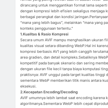
dirancang untuk menggantikan format lama sepert
dengan kompresi lebih efisien sekaligus menjaga ku
berbagai perangkat dan kondisi jaringan.Pertanya
“mana yang lebih bagus”, melainkan “mana yang pal
konteks penggunaan tertentu.”
1.Kualitas & Rasio Kompresi
Secara umum AVIF mampu menghasilkan ukuran file
kualitas visual setara dibanding WebP.Hal ini kar
kompresi berbasis AV1 yang lebih canggih terutama 
area gradien, dan detail kompleks.Sebaliknya Web
kompetitif pada banyak skenario dan sering member
dengan ukuran file kecil tanpa biaya komputasi tin
praktisnya: AVIF unggul pada target kualitas tinggi 
sementara WebP memberikan titik manis antara kua
eksekusi.
2.Kecepatan Encoding/Decoding
AVIF umumnya lebih lambat saat encoding karena 
algoritmanya.Sementara WebP lebih cepat diproduk