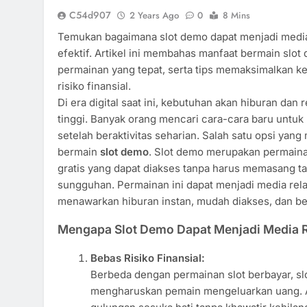
C54d907
2 Years Ago
0
8 Mins
Temukan bagaimana slot demo dapat menjadi media
efektif. Artikel ini membahas manfaat bermain slot
permainan yang tepat, serta tips memaksimalkan k
risiko finansial.
Di era digital saat ini, kebutuhan akan hiburan dan 
tinggi. Banyak orang mencari cara-cara baru untuk
setelah beraktivitas seharian. Salah satu opsi yang
bermain
slot demo
. Slot demo merupakan permainan
gratis yang dapat diakses tanpa harus memasang t
sungguhan. Permainan ini dapat menjadi media rela
menawarkan hiburan instan, mudah diakses, dan beb
Mengapa Slot Demo Dapat Menjadi Media R
Bebas Risiko Finansial:
Berbeda dengan permainan slot berbayar, sl
mengharuskan pemain mengeluarkan uang. 