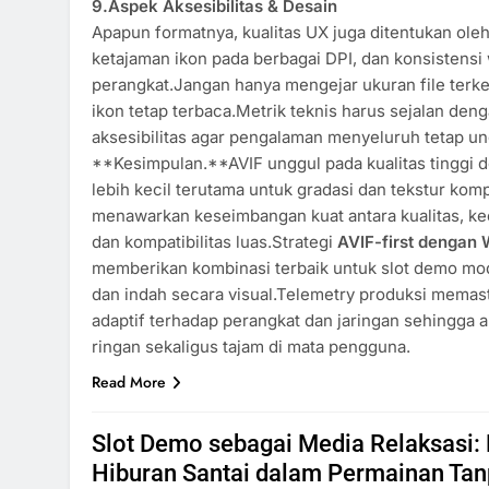
9.Aspek Aksesibilitas & Desain
Apapun formatnya, kualitas UX juga ditentukan ole
ketajaman ikon pada berbagai DPI, dan konsistensi 
perangkat.Jangan hanya mengejar ukuran file terkec
ikon tetap terbaca.Metrik teknis harus sejalan deng
aksesibilitas agar pengalaman menyeluruh tetap un
**Kesimpulan.**AVIF unggul pada kualitas tinggi d
lebih kecil terutama untuk gradasi dan tekstur ko
menawarkan keseimbangan kuat antara kualitas, k
dan kompatibilitas luas.Strategi
AVIF-first dengan 
memberikan kombinasi terbaik untuk slot demo mode
dan indah secara visual.Telemetry produksi memas
adaptif terhadap perangkat dan jaringan sehingga 
ringan sekaligus tajam di mata pengguna.
Read More
Slot Demo sebagai Media Relaksasi
Hiburan Santai dalam Permainan Tan