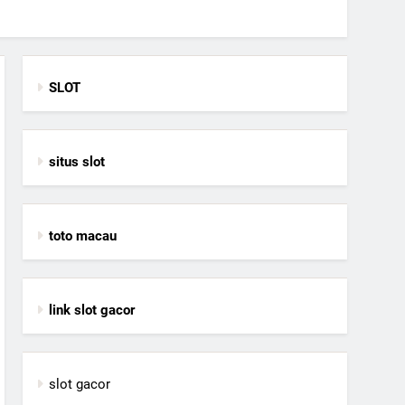
SLOT
situs slot
toto macau
link slot gacor
slot gacor