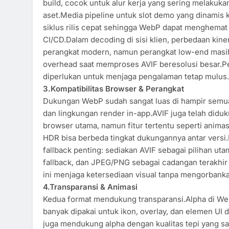
build, cocok untuk alur kerja yang sering melakuka
aset.Media pipeline untuk slot demo yang dinami
siklus rilis cepat sehingga WebP dapat menghemat 
CI/CD.Dalam decoding di sisi klien, perbedaan kine
perangkat modern, namun perangkat low-end masi
overhead saat memproses AVIF beresolusi besar.P
diperlukan untuk menjaga pengalaman tetap mulus.
3.Kompatibilitas Browser & Perangkat
Dukungan WebP sudah sangat luas di hampir sem
dan lingkungan render in-app.AVIF juga telah diduk
browser utama, namun fitur tertentu seperti animas
HDR bisa berbeda tingkat dukungannya antar versi.K
fallback penting: sediakan AVIF sebagai pilihan ut
fallback, dan JPEG/PNG sebagai cadangan terakhir 
ini menjaga ketersediaan visual tanpa mengorbank
4.Transparansi & Animasi
Kedua format mendukung transparansi.Alpha di W
banyak dipakai untuk ikon, overlay, dan elemen UI 
juga mendukung alpha dengan kualitas tepi yang sa