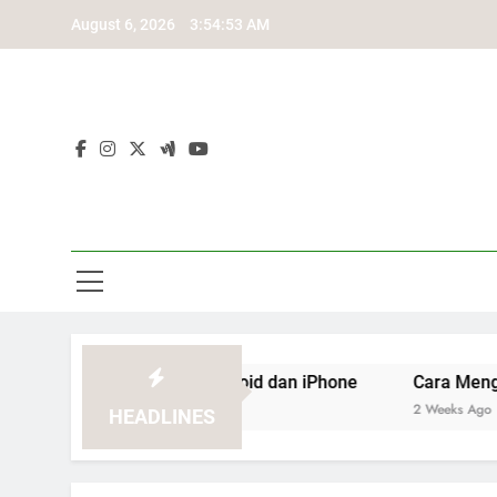
Skip
August 6, 2026
3:54:54 AM
to
content
Mik
Ikuti Visi
 Perangkat Android dan iPhone
Cara Mengoptimalkan 
2 Weeks Ago
HEADLINES