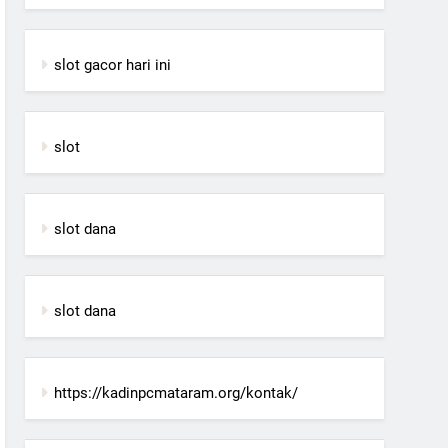
slot gacor hari ini
slot
slot dana
slot dana
https://kadinpcmataram.org/kontak/