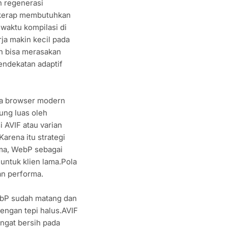
n regenerasi
s kerap membutuhkan
waktu kompilasi di
rja makin kecil pada
h bisa merasakan
endekatan adaptif
ua browser modern
ung luas oleh
i AVIF atau varian
arena itu strategi
ama, WebP sebagai
untuk klien lama.Pola
an performa.
ebP sudah matang dan
dengan tepi halus.AVIF
ngat bersih pada