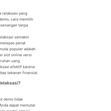
 relaksasi yang
 demo, cara memilih
esenangan tanpa
relaksasi semakin
 melepas penat
 mulai populer adalah
 slot online versi
aruhan uang
ksasi efektif karena
as tekanan finansial.
elaksasi?
ot demo tidak
Anda dapat memutar