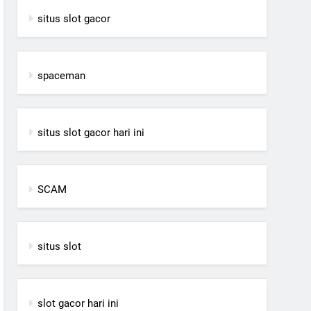
situs slot gacor
spaceman
situs slot gacor hari ini
SCAM
situs slot
slot gacor hari ini