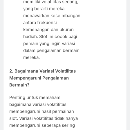
memiliki volatilitas sedang,
yang berarti mereka
menawarkan keseimbangan
antara frekuensi
kemenangan dan ukuran
hadiah. Slot ini cocok bagi
pemain yang ingin variasi
dalam pengalaman bermain
mereka.
2.
Bagaimana Variasi Volatilitas
Mempengaruhi Pengalaman
Bermain?
Penting untuk memahami
bagaimana variasi volatilitas
mempengaruhi hasil permainan
slot. Variasi volatilitas tidak hanya
mempengaruhi seberapa sering