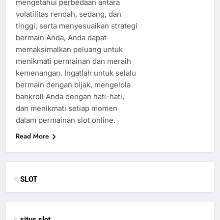
mengetahui perbedaan antara
volatilitas rendah, sedang, dan
tinggi, serta menyesuaikan strategi
bermain Anda, Anda dapat
memaksimalkan peluang untuk
menikmati permainan dan meraih
kemenangan. Ingatlah untuk selalu
bermain dengan bijak, mengelola
bankroll Anda dengan hati-hati,
dan menikmati setiap momen
dalam permainan slot online.
Read More
SLOT
situs slot