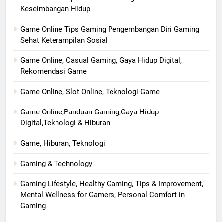
Keseimbangan Hidup
Game Online Tips Gaming Pengembangan Diri Gaming
Sehat Keterampilan Sosial
Game Online, Casual Gaming, Gaya Hidup Digital,
Rekomendasi Game
Game Online, Slot Online, Teknologi Game
Game Online,Panduan Gaming,Gaya Hidup
Digital,Teknologi & Hiburan
Game, Hiburan, Teknologi
Gaming & Technology
Gaming Lifestyle, Healthy Gaming, Tips & Improvement,
Mental Wellness for Gamers, Personal Comfort in
Gaming