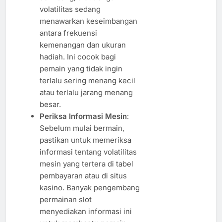
volatilitas sedang
menawarkan keseimbangan
antara frekuensi
kemenangan dan ukuran
hadiah. Ini cocok bagi
pemain yang tidak ingin
terlalu sering menang kecil
atau terlalu jarang menang
besar.
Periksa Informasi Mesin
:
Sebelum mulai bermain,
pastikan untuk memeriksa
informasi tentang volatilitas
mesin yang tertera di tabel
pembayaran atau di situs
kasino. Banyak pengembang
permainan slot
menyediakan informasi ini