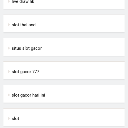
live draw hk
slot thailand
situs slot gacor
slot gacor 777
slot gacor hari ini
slot