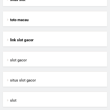
toto macau
link slot gacor
slot gacor
situs slot gacor
slot