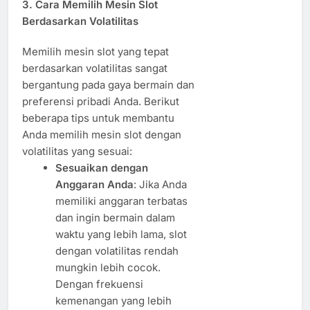
3.
Cara Memilih Mesin Slot
Berdasarkan Volatilitas
Memilih mesin slot yang tepat
berdasarkan volatilitas sangat
bergantung pada gaya bermain dan
preferensi pribadi Anda. Berikut
beberapa tips untuk membantu
Anda memilih mesin slot dengan
volatilitas yang sesuai:
Sesuaikan dengan
Anggaran Anda
: Jika Anda
memiliki anggaran terbatas
dan ingin bermain dalam
waktu yang lebih lama, slot
dengan volatilitas rendah
mungkin lebih cocok.
Dengan frekuensi
kemenangan yang lebih