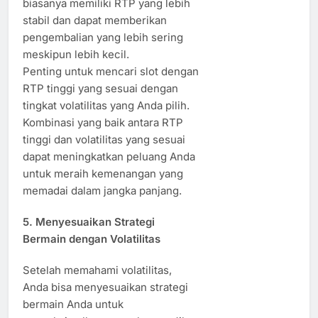
biasanya memiliki RTP yang lebih
stabil dan dapat memberikan
pengembalian yang lebih sering
meskipun lebih kecil.
Penting untuk mencari slot dengan
RTP tinggi yang sesuai dengan
tingkat volatilitas yang Anda pilih.
Kombinasi yang baik antara RTP
tinggi dan volatilitas yang sesuai
dapat meningkatkan peluang Anda
untuk meraih kemenangan yang
memadai dalam jangka panjang.
5.
Menyesuaikan Strategi
Bermain dengan Volatilitas
Setelah memahami volatilitas,
Anda bisa menyesuaikan strategi
bermain Anda untuk