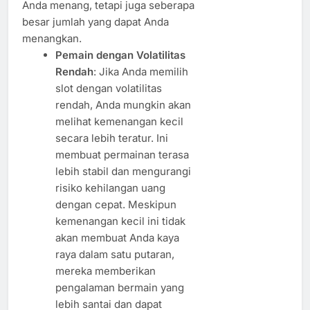
Anda menang, tetapi juga seberapa
besar jumlah yang dapat Anda
menangkan.
Pemain dengan Volatilitas
Rendah
: Jika Anda memilih
slot dengan volatilitas
rendah, Anda mungkin akan
melihat kemenangan kecil
secara lebih teratur. Ini
membuat permainan terasa
lebih stabil dan mengurangi
risiko kehilangan uang
dengan cepat. Meskipun
kemenangan kecil ini tidak
akan membuat Anda kaya
raya dalam satu putaran,
mereka memberikan
pengalaman bermain yang
lebih santai dan dapat