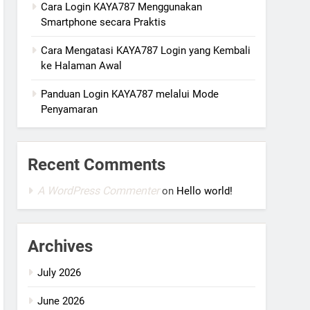
Cara Login KAYA787 Menggunakan
Smartphone secara Praktis
Cara Mengatasi KAYA787 Login yang Kembali
ke Halaman Awal
Panduan Login KAYA787 melalui Mode
Penyamaran
Recent Comments
A WordPress Commenter
on
Hello world!
Archives
July 2026
June 2026