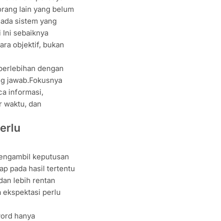
 orang lain yang belum
k ada sistem yang
 Ini sebaiknya
ara objektif, bukan
 berlebihan dengan
ng jawab.Fokusnya
ca informasi,
 waktu, dan
erlu
engambil keputusan
p pada hasil tertentu
dan lebih rentan
 ekspektasi perlu
word hanya