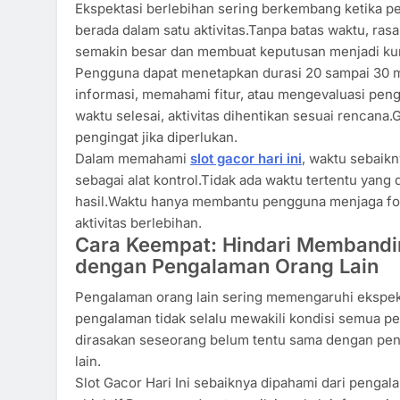
Ekspektasi berlebihan sering berkembang ketika pe
berada dalam satu aktivitas.Tanpa batas waktu, ras
semakin besar dan membuat keputusan menjadi kura
Pengguna dapat menetapkan durasi 20 sampai 30 
informasi, memahami fitur, atau mengevaluasi pen
waktu selesai, aktivitas dihentikan sesuai rencana.
pengingat jika diperlukan.
Dalam memahami
slot gacor hari ini
, waktu sebaikn
sebagai alat kontrol.Tidak ada waktu tertentu yang
hasil.Waktu hanya membantu pengguna menjaga f
aktivitas berlebihan.
Cara Keempat: Hindari Membandi
dengan Pengalaman Orang Lain
Pengalaman orang lain sering memengaruhi ekspek
pengalaman tidak selalu mewakili kondisi semua 
dirasakan seseorang belum tentu sama dengan p
lain.
Slot Gacor Hari Ini sebaiknya dipahami dari pengal