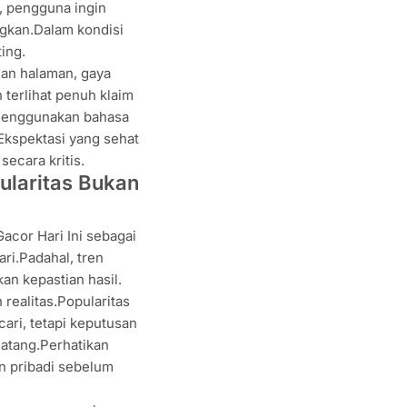
a, pengguna ingin
gkan.Dalam kondisi
ting.
an halaman, gaya
 terlihat penuh klaim
u menggunakan bahasa
Ekspektasi yang sehat
ecara kritis.
ularitas Bukan
cor Hari Ini sebagai
ri.Padahal, tren
n kepastian hasil.
realitas.Popularitas
ari, tetapi keputusan
atang.Perhatikan
n pribadi sebelum