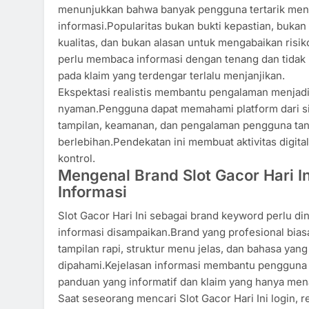
menunjukkan bahwa banyak pengguna tertarik men
informasi.Popularitas bukan bukti kepastian, bukan
kualitas, dan bukan alasan untuk mengabaikan risi
perlu membaca informasi dengan tenang dan tidak
pada klaim yang terdengar terlalu menjanjikan.
Ekspektasi realistis membantu pengalaman menjadi
nyaman.Pengguna dapat memahami platform dari sisi
tampilan, keamanan, dan pengalaman pengguna ta
berlebihan.Pendekatan ini membuat aktivitas digita
kontrol.
Mengenal Brand Slot Gacor Hari Ini
Informasi
Slot Gacor Hari Ini sebagai brand keyword perlu dini
informasi disampaikan.Brand yang profesional bias
tampilan rapi, struktur menu jelas, dan bahasa yan
dipahami.Kejelasan informasi membantu penggun
panduan yang informatif dan klaim yang hanya mena
Saat seseorang mencari Slot Gacor Hari Ini login, res