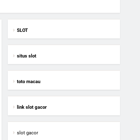
SLOT
situs slot
toto macau
link slot gacor
slot gacor