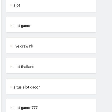
slot
slot gacor
live draw hk
slot thailand
situs slot gacor
slot gacor 777