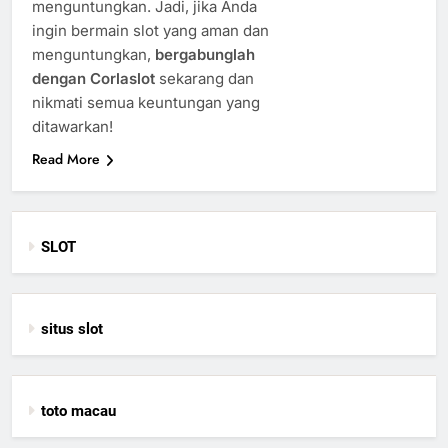
menguntungkan. Jadi, jika Anda
ingin bermain slot yang aman dan
menguntungkan,
bergabunglah
dengan Corlaslot
sekarang dan
nikmati semua keuntungan yang
ditawarkan!
Read More
SLOT
situs slot
toto macau