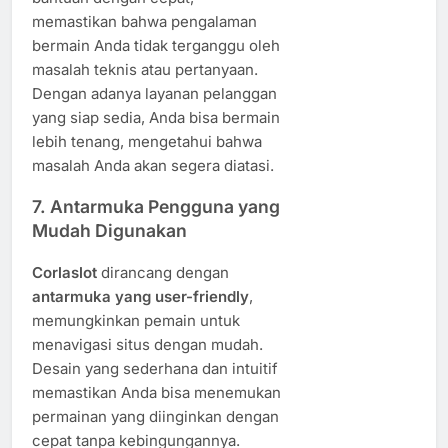
memastikan bahwa pengalaman
bermain Anda tidak terganggu oleh
masalah teknis atau pertanyaan.
Dengan adanya layanan pelanggan
yang siap sedia, Anda bisa bermain
lebih tenang, mengetahui bahwa
masalah Anda akan segera diatasi.
7.
Antarmuka Pengguna yang
Mudah Digunakan
Corlaslot
dirancang dengan
antarmuka yang user-friendly
,
memungkinkan pemain untuk
menavigasi situs dengan mudah.
Desain yang sederhana dan intuitif
memastikan Anda bisa menemukan
permainan yang diinginkan dengan
cepat tanpa kebingungannya.