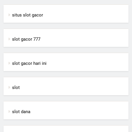
situs slot gacor
slot gacor 777
slot gacor hari ini
slot
slot dana