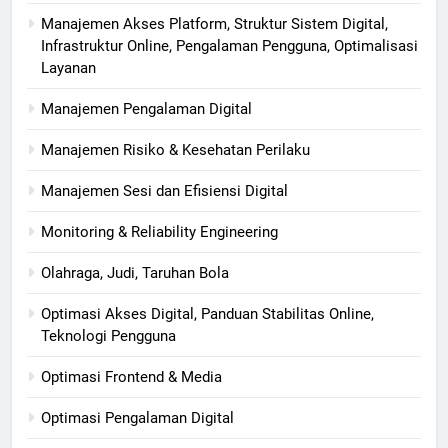
Manajemen Akses Platform, Struktur Sistem Digital,
Infrastruktur Online, Pengalaman Pengguna, Optimalisasi
Layanan
Manajemen Pengalaman Digital
Manajemen Risiko & Kesehatan Perilaku
Manajemen Sesi dan Efisiensi Digital
Monitoring & Reliability Engineering
Olahraga, Judi, Taruhan Bola
Optimasi Akses Digital, Panduan Stabilitas Online,
Teknologi Pengguna
Optimasi Frontend & Media
Optimasi Pengalaman Digital