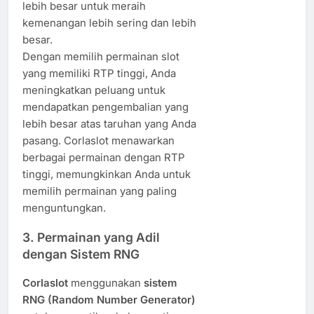
lebih besar untuk meraih
kemenangan lebih sering dan lebih
besar.
Dengan memilih permainan slot
yang memiliki RTP tinggi, Anda
meningkatkan peluang untuk
mendapatkan pengembalian yang
lebih besar atas taruhan yang Anda
pasang. Corlaslot menawarkan
berbagai permainan dengan RTP
tinggi, memungkinkan Anda untuk
memilih permainan yang paling
menguntungkan.
3.
Permainan yang Adil
dengan Sistem RNG
Corlaslot
menggunakan
sistem
RNG (Random Number Generator)