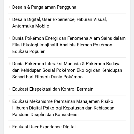
Desain & Pengalaman Pengguna
Desain Digital, User Experience, Hiburan Visual,
Antarmuka Mobile
Dunia Pokémon Energi dan Fenomena Alam Sains dalam
Fiksi Ekologi Imajinatif Analisis Elemen Pokémon
Edukasi Populer
Dunia Pokémon Interaksi Manusia & Pokémon Budaya
dan Kehidupan Sosial Pokémon Ekologi dan Kehidupan
Sehari-hari Filosofi Dunia Pokémon
Edukasi Ekspektasi dan Kontrol Bermain
Edukasi Mekanisme Permainan Manajemen Risiko
Hiburan Digital Psikologi Keputusan dan Kebiasaan
Panduan Disiplin dan Konsistensi
Edukasi User Experience Digital