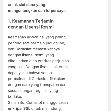
untuk
slot dana yang
menguntungkan dan terpercaya
.
1.
Keamanan Terjamin
dengan Lisensi Resmi
Keamanan adalah hal yang paling
penting saat bermain judi online,
dan
Corlaslot
memastikannya
dengan
lisensi resmi
yang
dikeluarkan oleh otoritas perjudian
yang sah. Dengan lisensi ini, Anda
dapat yakin bahwa setiap
permainan di Corlaslot dilakukan
dengan cara yang transparan dan
sesuai dengan regulasi yang
berlaku.
Selain itu, Corlaslot menggunakan
enkripsi SSL
untuk melindungi