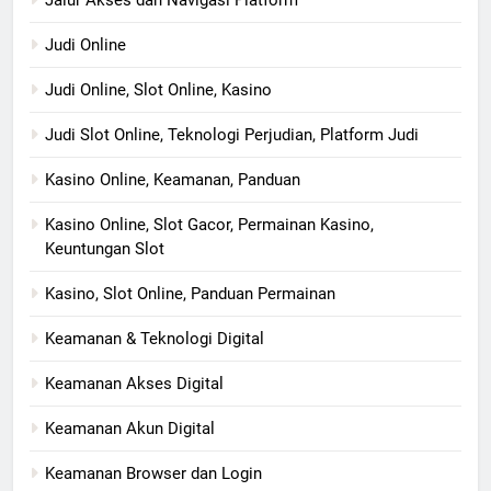
Jalur Akses dan Navigasi Platform
Judi Online
Judi Online, Slot Online, Kasino
Judi Slot Online, Teknologi Perjudian, Platform Judi
Kasino Online, Keamanan, Panduan
Kasino Online, Slot Gacor, Permainan Kasino,
Keuntungan Slot
Kasino, Slot Online, Panduan Permainan
Keamanan & Teknologi Digital
Keamanan Akses Digital
Keamanan Akun Digital
Keamanan Browser dan Login