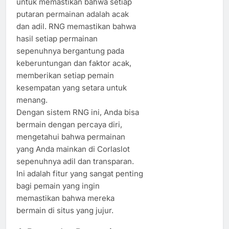
untuk memastikan bahwa setiap
putaran permainan adalah acak
dan adil. RNG memastikan bahwa
hasil setiap permainan
sepenuhnya bergantung pada
keberuntungan dan faktor acak,
memberikan setiap pemain
kesempatan yang setara untuk
menang.
Dengan sistem RNG ini, Anda bisa
bermain dengan percaya diri,
mengetahui bahwa permainan
yang Anda mainkan di Corlaslot
sepenuhnya adil dan transparan.
Ini adalah fitur yang sangat penting
bagi pemain yang ingin
memastikan bahwa mereka
bermain di situs yang jujur.