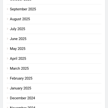
September 2025
August 2025
July 2025
June 2025
May 2025
April 2025
March 2025
February 2025
January 2025
December 2024