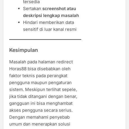
tersedia
Sertakan
screenshot atau
deskripsi lengkap masalah
Hindari memberikan data
sensitif di luar kanal resmi
Kesimpulan
Masalah pada halaman redirect
Horas88 bisa disebabkan oleh
faktor teknis pada perangkat
pengguna maupun pengaturan
sistem. Meskipun terlihat sepele,
jika tidak ditangani dengan benar,
gangguan ini bisa menghambat
akses pengguna secara serius.
Dengan memahami penyebab
umum dan menerapkan solusi