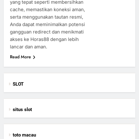
yang tepat seperti membersihkan
cache, memastikan koneksi aman,
serta menggunakan tautan resmi,
Anda dapat meminimalkan potensi
gangguan redirect dan menikmati
akses ke Horas88 dengan lebih
lancar dan aman.
Read More
SLOT
situs slot
toto macau