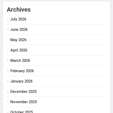
Archives
July 2026
June 2026
May 2026
April 2026
March 2026
February 2026
January 2026
December 2025
November 2025
October 2025