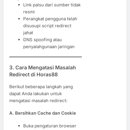
Link palsu dari sumber tidak
resmi
Perangkat pengguna telah
disusupi script redirect
jahat
DNS spoofing atau
penyalahgunaan jaringan
3. Cara Mengatasi Masalah
Redirect di Horas88
Berikut beberapa langkah yang
dapat Anda lakukan untuk
mengatasi masalah redirect:
A. Bersihkan Cache dan Cookie
Buka pengaturan browser