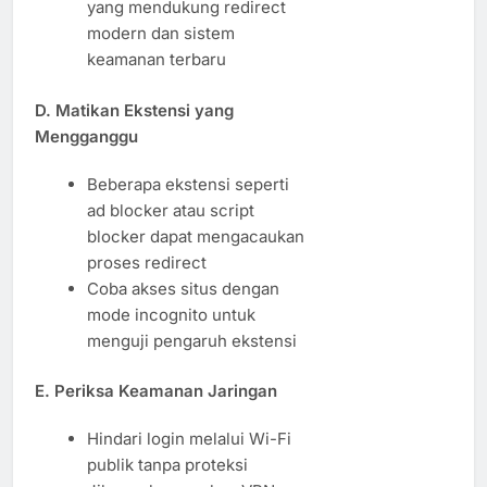
yang mendukung redirect
modern dan sistem
keamanan terbaru
D. Matikan Ekstensi yang
Mengganggu
Beberapa ekstensi seperti
ad blocker atau script
blocker dapat mengacaukan
proses redirect
Coba akses situs dengan
mode incognito untuk
menguji pengaruh ekstensi
E. Periksa Keamanan Jaringan
Hindari login melalui Wi-Fi
publik tanpa proteksi