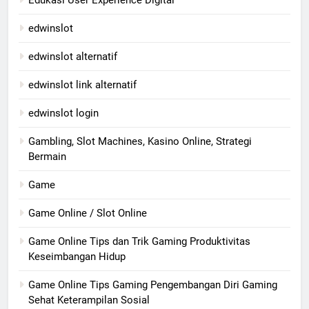
Edukasi User Experience Digital
edwinslot
edwinslot alternatif
edwinslot link alternatif
edwinslot login
Gambling, Slot Machines, Kasino Online, Strategi
Bermain
Game
Game Online / Slot Online
Game Online Tips dan Trik Gaming Produktivitas
Keseimbangan Hidup
Game Online Tips Gaming Pengembangan Diri Gaming
Sehat Keterampilan Sosial