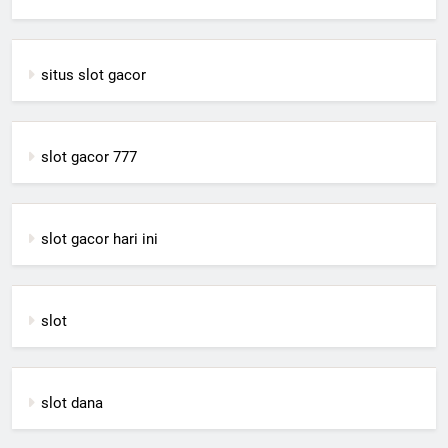
situs slot gacor
slot gacor 777
slot gacor hari ini
slot
slot dana