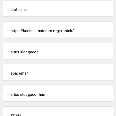
slot dana
https://kadinpcmataram.org/kontak/
situs slot gacor
spaceman
situs slot gacor hari ini
SCAM