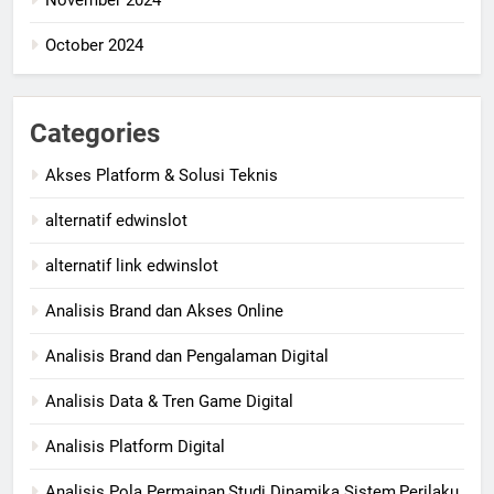
November 2024
October 2024
Categories
Akses Platform & Solusi Teknis
alternatif edwinslot
alternatif link edwinslot
Analisis Brand dan Akses Online
Analisis Brand dan Pengalaman Digital
Analisis Data & Tren Game Digital
Analisis Platform Digital
Analisis Pola Permainan,Studi Dinamika Sistem,Perilaku