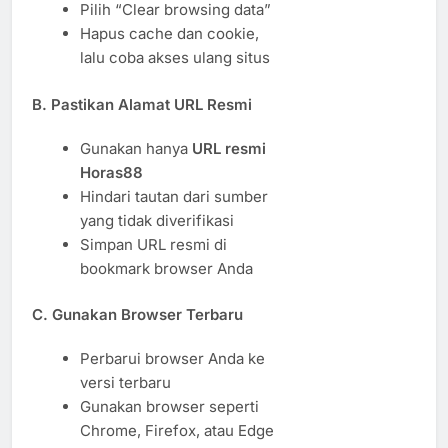
Pilih “Clear browsing data”
Hapus cache dan cookie,
lalu coba akses ulang situs
B. Pastikan Alamat URL Resmi
Gunakan hanya
URL resmi
Horas88
Hindari tautan dari sumber
yang tidak diverifikasi
Simpan URL resmi di
bookmark browser Anda
C. Gunakan Browser Terbaru
Perbarui browser Anda ke
versi terbaru
Gunakan browser seperti
Chrome, Firefox, atau Edge