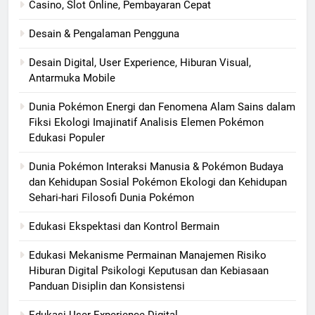
Casino, Slot Online, Pembayaran Cepat
Desain & Pengalaman Pengguna
Desain Digital, User Experience, Hiburan Visual,
Antarmuka Mobile
Dunia Pokémon Energi dan Fenomena Alam Sains dalam
Fiksi Ekologi Imajinatif Analisis Elemen Pokémon
Edukasi Populer
Dunia Pokémon Interaksi Manusia & Pokémon Budaya
dan Kehidupan Sosial Pokémon Ekologi dan Kehidupan
Sehari-hari Filosofi Dunia Pokémon
Edukasi Ekspektasi dan Kontrol Bermain
Edukasi Mekanisme Permainan Manajemen Risiko
Hiburan Digital Psikologi Keputusan dan Kebiasaan
Panduan Disiplin dan Konsistensi