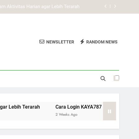
Aktivitas Harian agar Lebih Terarah
nggunakan Smartphone secara Praktis
 Login yang Kembali ke Halaman Awal
NEWSLETTER
RANDOM NEWS
nakan Perangkat Android dan iPhone
Aktivitas Harian agar Lebih Terarah
g Lebih Baik.
nggunakan Smartphone secara Praktis
 Login yang Kembali ke Halaman Awal
rarah
Cara Login KAYA787 Menggunakan Smartphone se
2 Weeks Ago