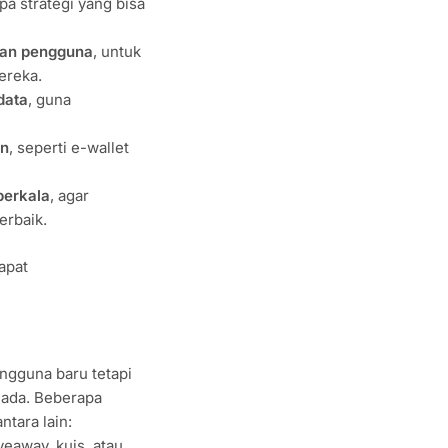
pa strategi yang bisa
kan pengguna
, untuk
ereka.
data
, guna
in
, seperti e-wallet
berkala
, agar
erbaik.
apat
ngguna baru tetapi
ada. Beberapa
ntara lain:
iveaway, kuis, atau