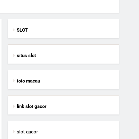
SLOT
situs slot
toto macau
link slot gacor
slot gacor