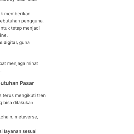
tuk memberikan
kebutuhan pengguna.
untuk tetap menjadi
ine.
 digital
, guna
pat menjaga minat
.
butuhan Pasar
s terus mengikuti tren
g bisa dilakukan
kchain, metaverse,
 layanan sesuai