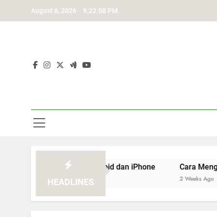
Skip
August 6, 2026
9:22:09 PM
to
content
Mik
Ikuti Visi
 Perangkat Android dan iPhone
Cara Mengoptimalkan 
2 Weeks Ago
HEADLINES