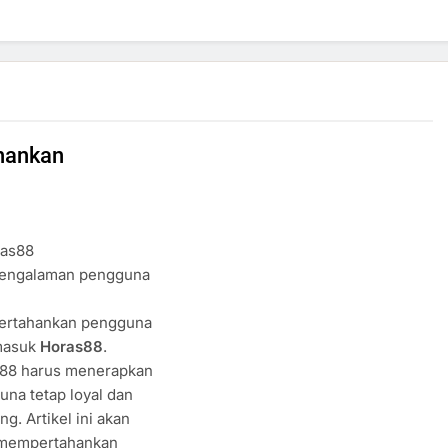
hankan
ras88
pengalaman pengguna
mpertahankan pengguna
rmasuk
Horas88
.
as88 harus menerapkan
na tetap loyal dan
g. Artikel ini akan
 mempertahankan