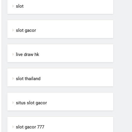
slot
slot gacor
live draw hk
slot thailand
situs slot gacor
slot gacor 777