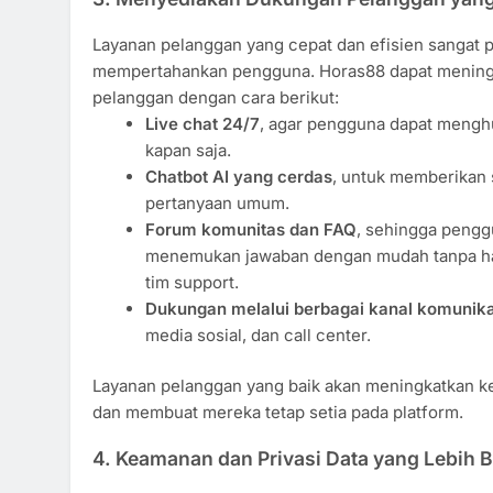
Layanan pelanggan yang cepat dan efisien sangat 
mempertahankan pengguna. Horas88 dapat mening
pelanggan dengan cara berikut:
Live chat 24/7
, agar pengguna dapat mengh
kapan saja.
Chatbot AI yang cerdas
, untuk memberikan 
pertanyaan umum.
Forum komunitas dan FAQ
, sehingga pengg
menemukan jawaban dengan mudah tanpa h
tim support.
Dukungan melalui berbagai kanal komunika
media sosial, dan call center.
Layanan pelanggan yang baik akan meningkatkan 
dan membuat mereka tetap setia pada platform.
4. Keamanan dan Privasi Data yang Lebih B