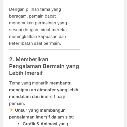
Dengan pilihan tema yang
beragam, pemain dapat
menemukan permainan yang
sesuai dengan minat mereka,
meningkatkan kepuasan dan
keterlibatan saat bermain.
2. Memberikan
Pengalaman Bermain yang
Lebih Imersif
Tema yang menarik
membantu
menciptakan atmosfer yang lebih
mendalam dan imersif
bagi
pemain.
Unsur yang membangun
pengalaman imersif dalam slot:
Grafik & Animasi
yang