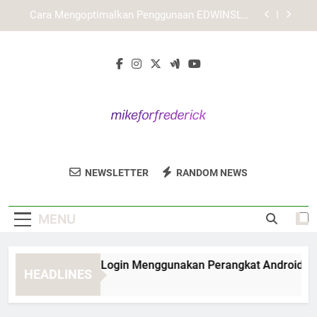
Skip
Cara Login KAYA787 Menggunakan Smartphone
to
secara Praktis
content
Cara Mengatasi KAYA787 Login yang Kembali ke
Halaman Awal
Cara EDWINSLOT Login Menggunakan Perangkat
Android dan iPhone
Cara Mengoptimalkan Penggunaan EDWINSLOT
dalam Aktivitas Harian agar Lebih Terarah
Cara Login KAYA787 Menggunakan Smartphone
secara Praktis
Mike For
Ikuti Visi Dan Misi Kampanye Mike For
Cara Mengatasi KAYA787 Login yang Kembali ke
NEWSLETTER
RANDOM NEWS
Frederick
Halaman Awal
Frederick Untuk Kota Frederick Yang Lebih
Baik.
MENU
ara EDWINSLOT Login Menggunakan Perangkat Android dan i
HEADLINES
Weeks Ago