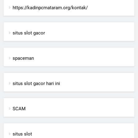
https://kadinpcmataram.org/kontak/
situs slot gacor
spaceman
situs slot gacor hari ini
SCAM
situs slot