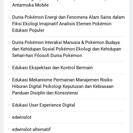
Antarmuka Mobile
Dunia Pokémon Energi dan Fenomena Alam Sains dalam
Fiksi Ekologi Imajinatif Analisis Elemen Pokémon
Edukasi Populer
Dunia Pokémon Interaksi Manusia & Pokémon Budaya
dan Kehidupan Sosial Pokémon Ekologi dan Kehidupan
Sehari-hari Filosofi Dunia Pokémon
Edukasi Ekspektasi dan Kontrol Bermain
Edukasi Mekanisme Permainan Manajemen Risiko
Hiburan Digital Psikologi Keputusan dan Kebiasaan
Panduan Disiplin dan Konsistensi
Edukasi User Experience Digital
edwinslot
edwinslot alternatif