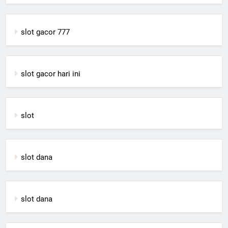
slot gacor 777
slot gacor hari ini
slot
slot dana
slot dana