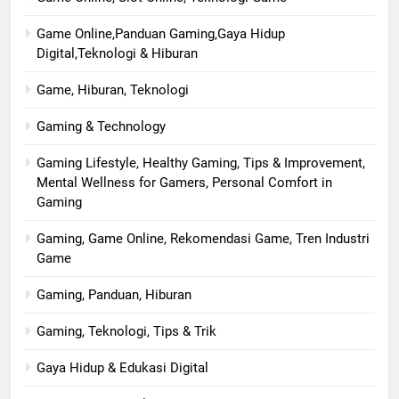
Game Online,Panduan Gaming,Gaya Hidup
Digital,Teknologi & Hiburan
Game, Hiburan, Teknologi
Gaming & Technology
Gaming Lifestyle, Healthy Gaming, Tips & Improvement,
Mental Wellness for Gamers, Personal Comfort in
Gaming
Gaming, Game Online, Rekomendasi Game, Tren Industri
Game
Gaming, Panduan, Hiburan
Gaming, Teknologi, Tips & Trik
Gaya Hidup & Edukasi Digital