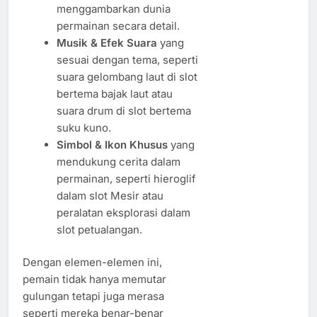
menggambarkan dunia
permainan secara detail.
Musik & Efek Suara
yang
sesuai dengan tema, seperti
suara gelombang laut di slot
bertema bajak laut atau
suara drum di slot bertema
suku kuno.
Simbol & Ikon Khusus
yang
mendukung cerita dalam
permainan, seperti hieroglif
dalam slot Mesir atau
peralatan eksplorasi dalam
slot petualangan.
Dengan elemen-elemen ini,
pemain tidak hanya memutar
gulungan tetapi juga merasa
seperti mereka benar-benar