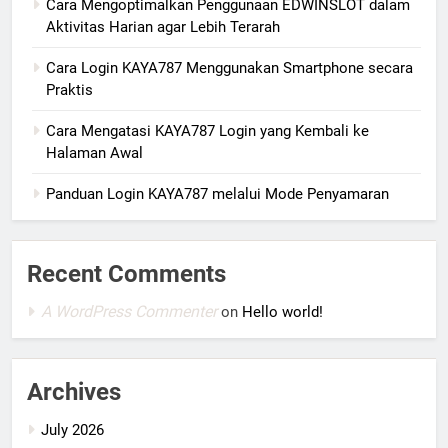
Cara Mengoptimalkan Penggunaan EDWINSLOT dalam
Aktivitas Harian agar Lebih Terarah
Cara Login KAYA787 Menggunakan Smartphone secara
Praktis
Cara Mengatasi KAYA787 Login yang Kembali ke
Halaman Awal
Panduan Login KAYA787 melalui Mode Penyamaran
Recent Comments
A WordPress Commenter
on
Hello world!
Archives
July 2026