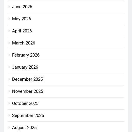
June 2026
May 2026
April 2026
March 2026
February 2026
January 2026
December 2025
November 2025
October 2025
September 2025
August 2025