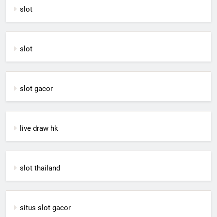
slot
slot
slot gacor
live draw hk
slot thailand
situs slot gacor