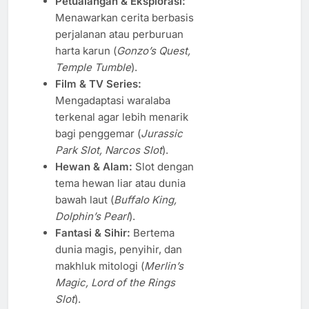
Petualangan & Eksplorasi:
Menawarkan cerita berbasis
perjalanan atau perburuan
harta karun (
Gonzo’s Quest,
Temple Tumble
).
Film & TV Series:
Mengadaptasi waralaba
terkenal agar lebih menarik
bagi penggemar (
Jurassic
Park Slot, Narcos Slot
).
Hewan & Alam:
Slot dengan
tema hewan liar atau dunia
bawah laut (
Buffalo King,
Dolphin’s Pearl
).
Fantasi & Sihir:
Bertema
dunia magis, penyihir, dan
makhluk mitologi (
Merlin’s
Magic, Lord of the Rings
Slot
).