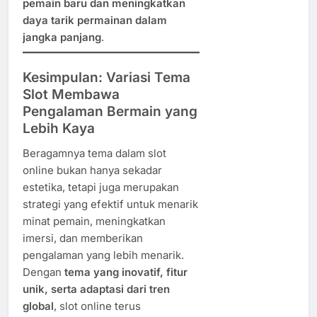
pemain baru dan meningkatkan
daya tarik permainan dalam
jangka panjang
.
Kesimpulan: Variasi Tema
Slot Membawa
Pengalaman Bermain yang
Lebih Kaya
Beragamnya tema dalam slot
online bukan hanya sekadar
estetika, tetapi juga merupakan
strategi yang efektif untuk menarik
minat pemain, meningkatkan
imersi, dan memberikan
pengalaman yang lebih menarik.
Dengan
tema yang inovatif, fitur
unik, serta adaptasi dari tren
global
, slot online terus