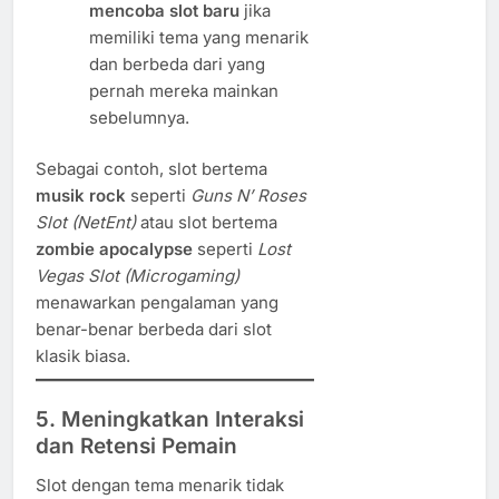
mencoba slot baru
jika
memiliki tema yang menarik
dan berbeda dari yang
pernah mereka mainkan
sebelumnya.
Sebagai contoh, slot bertema
musik rock
seperti
Guns N’ Roses
Slot (NetEnt)
atau slot bertema
zombie apocalypse
seperti
Lost
Vegas Slot (Microgaming)
menawarkan pengalaman yang
benar-benar berbeda dari slot
klasik biasa.
5. Meningkatkan Interaksi
dan Retensi Pemain
Slot dengan tema menarik tidak